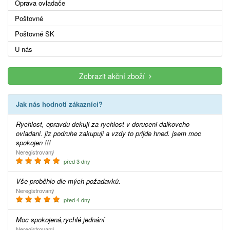
Oprava ovladače
Poštovné
Poštovné SK
U nás
Zobrazit akční zboží
Jak nás hodnotí zákazníci?
Rychlost, opravdu dekuji za rychlost v doruceni dalkoveho
ovladani. jiz podruhe zakupuji a vzdy to prijde hned. jsem moc
spokojen !!!
Neregistrovaný
před 3 dny
Vše proběhlo dle mých požadavků.
Neregistrovaný
před 4 dny
Moc spokojená,rychlé jednání
Neregistrovaný