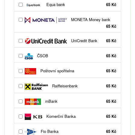
Equa bank
65 Kč
MONETA Money bank
65 Kč
UniCredit Bank
65 Kč
ČSOB
65 Kč
Poštovní spořitelna
65 Kč
Raiffeisenbank
65 Kč
mBank
65 Kč
Komerční Banka
65 Kč
Fio Banka
65 Kč