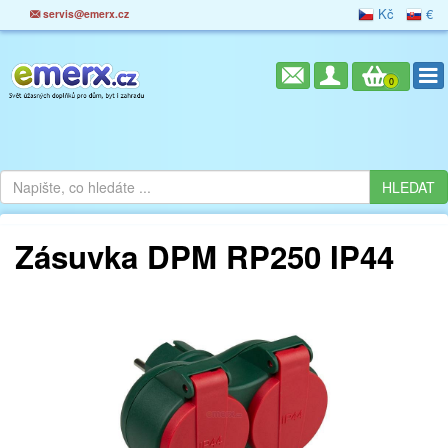
Kč
€
servis@emerx.cz
0
Zásuvka DPM RP250 IP44