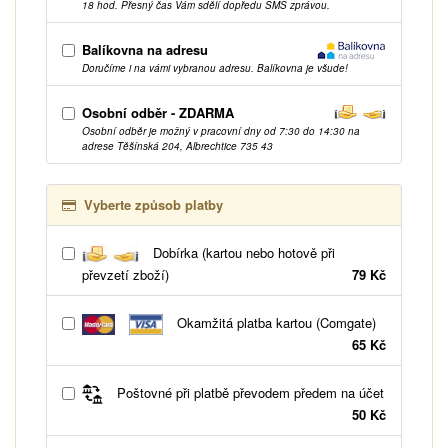
18 hod. Přesný čas Vám sdělí dopředu SMS zprávou.
Balíkovna na adresu
Doručíme i na vámi vybranou adresu. Balíkovna je všude!
Osobní odběr - ZDARMA
Osobní odběr je možný v pracovní dny od 7:30 do 14:30 na
adrese Těšínská 204, Albrechtice 735 43
Vyberte způsob platby
Dobírka (kartou nebo hotově při
převzetí zboží)
79 Kč
Okamžitá platba kartou (Comgate)
65 Kč
Poštovné při platbě převodem předem na účet
50 Kč