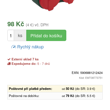
98 Kč
(4 €)
vč. DPH
ks
Rychlý nákup
Externí sklad 7 ks
Expedujeme do:
5 - 7 dnů
EAN:
5906881212424
Kód: EMT08773751
Poštovné při platbě předem:
50 Kč
(do SR: 3.9 €)
od
Poštovné na dobírku:
79 Kč
(do SR: 5.5 €)
od