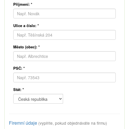
Příjmení:
*
Ulice a číslo:
*
Město (obec):
*
PSČ:
*
Stát:
*
Firemní údaje
(vyplňte, pokud objednáváte na firmu)