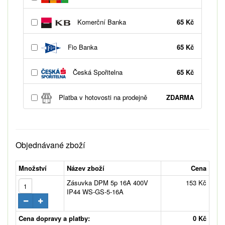
Komerční Banka
65 Kč
Fio Banka
65 Kč
Česká Spořitelna
65 Kč
Platba v hotovosti na prodejně
ZDARMA
Objednávané zboží
Množství
Název zboží
Cena
Zásuvka DPM 5p 16A 400V
153 Kč
IP44 WS-GS-5-16A
Cena dopravy a platby:
0 Kč