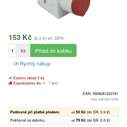
153 Kč
(6.3 €)
vč. DPH
ks
Rychlý nákup
Externí sklad 2 ks
Expedujeme do:
5 - 7 dnů
EAN:
5906281223761
Kód: EMT08773724
Poštovné při platbě předem:
50 Kč
(do SR: 3.9 €)
od
Poštovné na dobírku:
79 Kč
(do SR: 5.5 €)
od