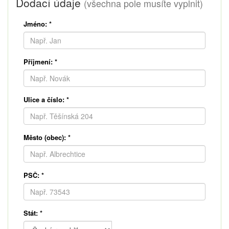
Dodací údaje
(všechna pole musíte vyplnit)
Jméno:
*
Příjmení:
*
Ulice a číslo:
*
Město (obec):
*
PSČ:
*
Stát:
*