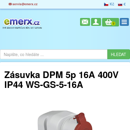
Kč
€
servis@emerx.cz
0
Zásuvka DPM 5p 16A 400V
IP44 WS-GS-5-16A