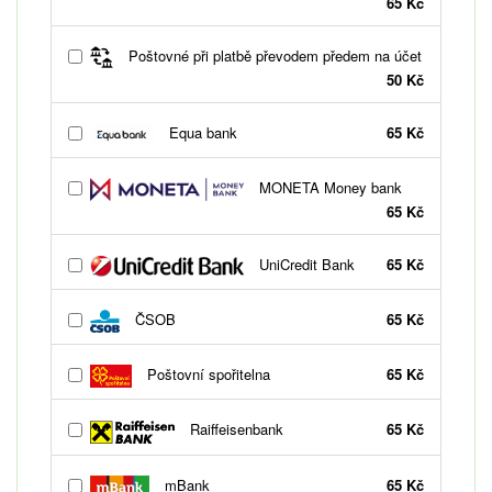
65 Kč
Poštovné při platbě převodem předem na účet
50 Kč
Equa bank
65 Kč
MONETA Money bank
65 Kč
UniCredit Bank
65 Kč
ČSOB
65 Kč
Poštovní spořitelna
65 Kč
Raiffeisenbank
65 Kč
mBank
65 Kč