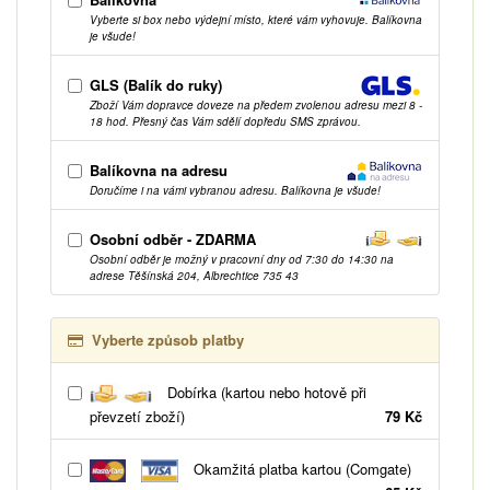
Vyberte si box nebo výdejní místo, které vám vyhovuje. Balíkovna
je všude!
GLS (Balík do ruky)
Zboží Vám dopravce doveze na předem zvolenou adresu mezi 8 -
18 hod. Přesný čas Vám sdělí dopředu SMS zprávou.
Balíkovna na adresu
Doručíme i na vámi vybranou adresu. Balíkovna je všude!
Osobní odběr - ZDARMA
Osobní odběr je možný v pracovní dny od 7:30 do 14:30 na
adrese Těšínská 204, Albrechtice 735 43
Vyberte způsob platby
Dobírka (kartou nebo hotově při
převzetí zboží)
79 Kč
Okamžitá platba kartou (Comgate)