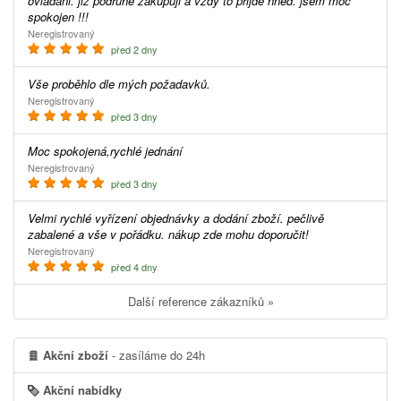
ovladani. jiz podruhe zakupuji a vzdy to prijde hned. jsem moc
spokojen !!!
Neregistrovaný
před 2 dny
Vše proběhlo dle mých požadavků.
Neregistrovaný
před 3 dny
Moc spokojená,rychlé jednání
Neregistrovaný
před 3 dny
Velmi rychlé vyřízení objednávky a dodání zboží. pečlivě
zabalené a vše v pořádku. nákup zde mohu doporučit!
Neregistrovaný
před 4 dny
Další reference zákazníků »
Akční zboží
- zasíláme do 24h
Akční nabídky