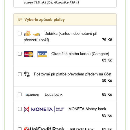
adrese Těšínská 204, Albrechtice 735 43
Vyberte způsob platby
Dobírka (kartou nebo hotově při
převzetí zboží)
79 Kč
Okamžitá platba kartou (Comgate)
65 Kč
Poštovné při platbě převodem předem na účet
50 Kč
Equa bank
65 Kč
MONETA Money bank
65 Kč
UniCredit Bank
65 Kč