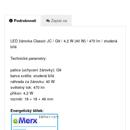
Podrobnosti
Zeptat se
LED žárovka Classic JC / G9 / 4,2 W (40 W) / 470 lm / studená
bílá
Technické parametry:
patice (uchycení žárovky): G9
barva světla: studená bílá
náhrada za žárovku: 40 W
světelný tok: 470 lm
příkon: 4,2 W
rozměr: 18 × 18 × 49 mm
Energetický štítek:
EMT04111571