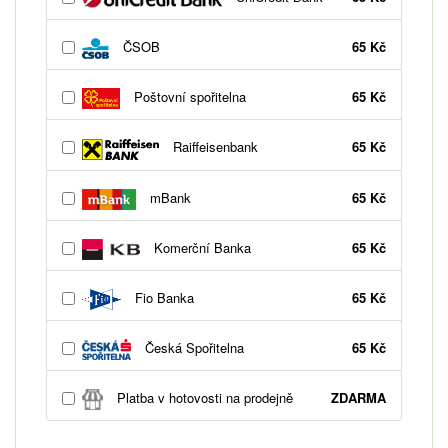
ČSOB
65 Kč
Poštovní spořitelna
65 Kč
Raiffeisenbank
65 Kč
mBank
65 Kč
Komerční Banka
65 Kč
Fio Banka
65 Kč
Česká Spořitelna
65 Kč
Platba v hotovosti na prodejně
ZDARMA