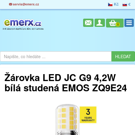
Kč
€
servis@emerx.cz
0
Žárovka LED JC G9 4,2W
bílá studená EMOS ZQ9E24