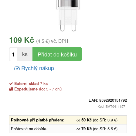
109 Kč
(4.5 €)
vč. DPH
ks
Rychlý nákup
Externí sklad 7 ks
Expedujeme do:
5 - 7 dnů
EAN:
8592920151792
Kód: EMT04111571
Poštovné při platbě předem:
50 Kč
(do SR: 3.9 €)
od
Poštovné na dobírku:
79 Kč
(do SR: 5.5 €)
od