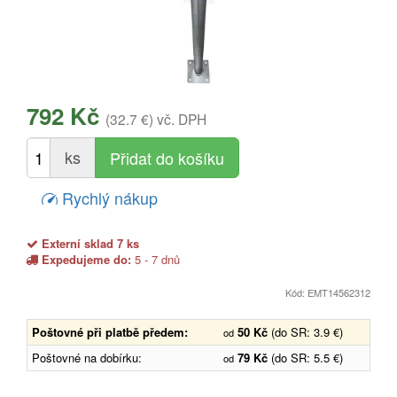
792 Kč
(32.7 €)
vč. DPH
ks
Rychlý nákup
Externí sklad 7 ks
Expedujeme do:
5 - 7 dnů
Kód: EMT14562312
Poštovné při platbě předem:
50 Kč
(do SR: 3.9 €)
od
Poštovné na dobírku:
79 Kč
(do SR: 5.5 €)
od