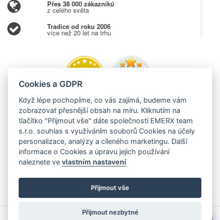
Přes 38 000 zákazníků
z celého světa
Tradice od roku 2006
více než 20 let na trhu
Cookies a GDPR
Když lépe pochopíme, co vás zajímá, budeme vám
zobrazovat přesnější obsah na míru. Kliknutím na
tlačítko "Přijmout vše" dáte společnosti EMERX team
s.r.o. souhlas s využíváním souborů Cookies na účely
personalizace, analýzy a cíleného marketingu. Další
informace o Cookies a úpravu jejich používání
naleznete ve
vlastním nastavení
Přijmout vše
Přijmout nezbytné
Copyright © 2006 - 2026 EMERX team s.r.o., Těšínská 204,