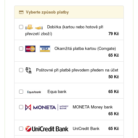
Vyberte způsob platby
Dobírka (kartou nebo hotově při
převzetí zboží)
79 Kč
Okamžitá platba kartou (Comgate)
65 Kč
Poštovné při platbě převodem předem na účet
50 Kč
Equa bank
65 Kč
MONETA Money bank
65 Kč
UniCredit Bank
65 Kč