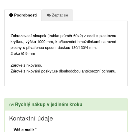
Podrobnosti
Zeptat se
Zahrazovací sloupek (trubka průměr 60x2) z oceli s plastovou
krytkou, výška 1000 mm, k připevnění hmoždinkami na rovné
plochy s přivařenou spodní deskou 130/130/4 mm.
2 oka Ø 9 mm
Žárově zinkováno.
Žárové zinkování poskytuje dlouhodobou antikorozní ochranu.
Rychlý nákup v jediném kroku
Kontaktní údaje
Váš e-mail:
*