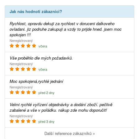
Jak nás hodnotí zákazníci?
Rychlost, opravdu dekuji za rychlost v doruceni dalkoveho
ovladani. jiz podruhe zakupuji a vzdy to prijde hned. jsem moc
spokojen !!!
Neregistrovaný
včera
Vše proběhlo dle mých požadavků.
Neregistrovaný
včera
Moc spokojená,rychlé jednání
Neregistrovaný
před 2 dny
Velmi rychlé vyřízení objednávky a dodání zboží. pečlivě
zabalené a vše v pořádku. nákup zde mohu doporučit!
Neregistrovaný
před 3 dny
Další reference zákazníků »