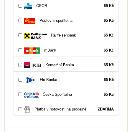
ČSOB
65 Kč
Poštovní spořitelna
65 Kč
Raiffeisenbank
65 Kč
mBank
65 Kč
Komerční Banka
65 Kč
Fio Banka
65 Kč
Česká Spořitelna
65 Kč
Platba v hotovosti na prodejně
ZDARMA