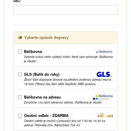
DIČ:
Vyberte způsob dopravy
Balíkovna
Vyberte si box nebo výdejní místo, které vám vyhovuje. Balíkovna
je všude!
GLS (Balík do ruky)
Zboží Vám dopravce doveze na předem zvolenou adresu mezi 8 -
18 hod. Přesný čas Vám sdělí dopředu SMS zprávou.
Balíkovna na adresu
Doručíme i na vámi vybranou adresu. Balíkovna je všude!
Osobní odběr - ZDARMA
Osobní odběr je možný v pracovní dny od 7:30 do 14:30 na
adrese Těšínská 204, Albrechtice 735 43