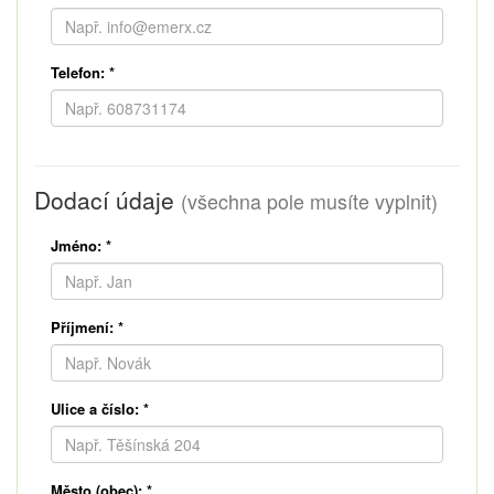
Telefon:
*
Dodací údaje
(všechna pole musíte vyplnit)
Jméno:
*
Příjmení:
*
Ulice a číslo:
*
Město (obec):
*