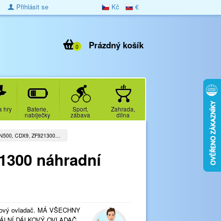
Přihlásit se
Kč
€
Prázdný košík
0
a hry
Baterie,
Sport,
Zahrada,
nabíječky
zábava
dílna
500, CDX9, ZF921300…
300 náhradní
ový ovladač. MÁ VŠECHNY
ÁLNÍ DÁLKOVÝ OVLADAČ.