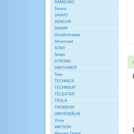
SAMSUNG
Sansui
SANYO
SENCOR
SHARP
SilvaSchneider
Silvercrest
SONY
Strato
STRONG
SWITCHBOT
Teac
TECHNICS
TECHNISAT
TELESTAR
TESLA
THOMSON
UNIVERZÁLNÍ
Vivax
WATSON
Western Digital