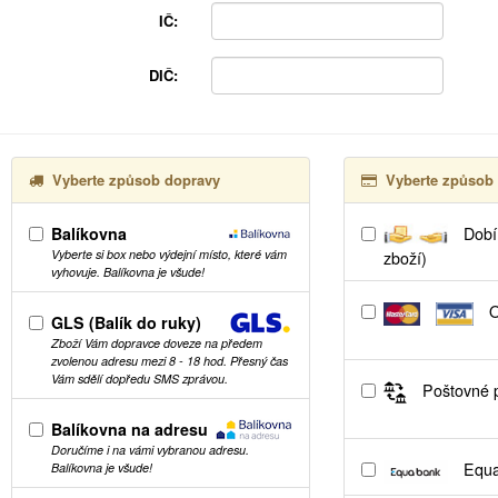
IČ:
DIČ:
Vyberte způsob dopravy
Vyberte způsob 
Balíkovna
Dobír
Vyberte si box nebo výdejní místo, které vám
zboží)
vyhovuje. Balíkovna je všude!
O
GLS (Balík do ruky)
Zboží Vám dopravce doveze na předem
zvolenou adresu mezi 8 - 18 hod. Přesný čas
Vám sdělí dopředu SMS zprávou.
Poštovné p
Balíkovna na adresu
Doručíme i na vámi vybranou adresu.
Equa
Balíkovna je všude!