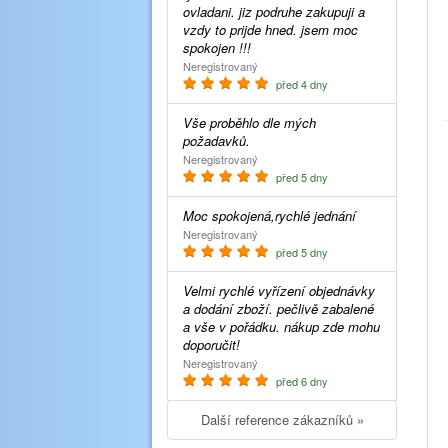
ovladani. jiz podruhe zakupuji a
vzdy to prijde hned. jsem moc
spokojen !!!
Neregistrovaný
před 4 dny
Vše proběhlo dle mých
požadavků.
Neregistrovaný
před 5 dny
Moc spokojená,rychlé jednání
Neregistrovaný
před 5 dny
Velmi rychlé vyřízení objednávky
a dodání zboží. pečlivě zabalené
a vše v pořádku. nákup zde mohu
doporučit!
Neregistrovaný
před 6 dny
Další reference zákazníků »