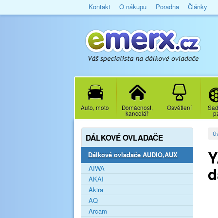
Kontakt
O nákupu
Poradna
Články
Auto, moto
Domácnost,
Osvětlení
Sad
kancelář
p
Ú
DÁLKOVÉ OVLADAČE
Y
Dálkové ovladače AUDIO,AUX
d
AIWA
AKAI
Akira
AQ
Arcam