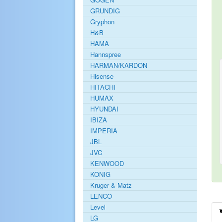
GRUNDIG
Gryphon
H&B
HAMA
Hannspree
HARMAN/KARDON
Hisense
HITACHI
HUMAX
HYUNDAI
IBIZA
IMPERIA
JBL
JVC
KENWOOD
KONIG
Kruger & Matz
LENCO
Level
LG