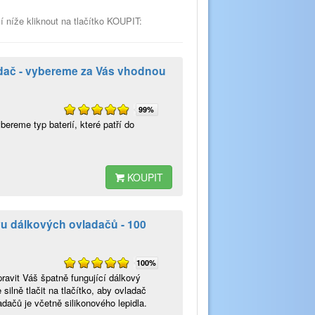
í níže kliknout na tlačítko KOUPIT:
ladač - vybereme za Vás vhodnou
99%
ereme typ baterií, které patří do
KOUPIT
u dálkových ovladačů - 100
100%
avit Váš špatně fungující dálkový
silně tlačit na tlačítko, aby ovladač
dačů je včetně silikonového lepidla.