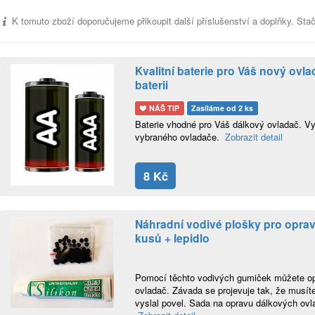
K tomuto zboží doporučujeme přikoupit další příslušenství a doplňky. Stač
Kvalitní baterie pro Váš nový ov
baterii
NÁŠ TIP
Zasíláme od 2 ks
Baterie vhodné pro Váš dálkový ovladač. Vyb
vybraného ovladače.
Zobrazit detail
8 Kč
Náhradní vodivé plošky pro oprav
kusů + lepidlo
Pomocí těchto vodivých gumiček můžete opr
ovladač. Závada se projevuje tak, že musíte 
vyslal povel. Sada na opravu dálkových ovla