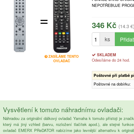
NEPOTŘEBUJE PROG
=
346 Kč
(14.3 €
ks
SKLADEM
ZASÍLÁME TENTO
Odesíláme do 24 hod.
OVLADAČ
Poštovné při platbě 
Poštovné na dobírku:
Vysvětlení k tomuto náhradnímu ovladači:
Náhradou za originální dálkový ovladač Yamaha k tomuto přístoji je z
který má jiný vzhled (barvu, rozložení tlačítek apod.), ale stejné funk
ovladač EMERX PReDATOR nabízíme jako levnější alternativu k origináln