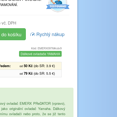
RAMOVÁNÍ.
)
vč. DPH
Rychlý nákup
Kód: EMERX0976#cdx9
Dálkové ovladače YAMAHA
předem:
50 Kč
(do SR: 3.9 €)
od
79 Kč
(do SR: 5.5 €)
od
načkový ovladač EMERX PReDATOR (vpravo),
ce jako originální ovladač Yamaha. Dálkový
ímu ovladači nebo proto, že se již tento