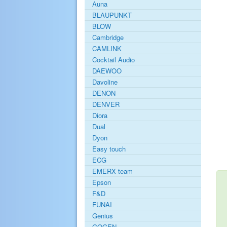
Auna
BLAUPUNKT
BLOW
Cambridge
CAMLINK
Cocktail Audio
DAEWOO
Davoline
DENON
DENVER
Diora
Dual
Dyon
Easy touch
ECG
EMERX team
Epson
F&D
FUNAI
Genius
GOGEN