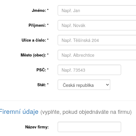
Jméno:
*
Příjmení:
*
Ulice a číslo:
*
Město (obec):
*
PSČ:
*
Stát:
*
Firemní údaje
(vyplňte, pokud objednáváte na firmu)
Název firmy: