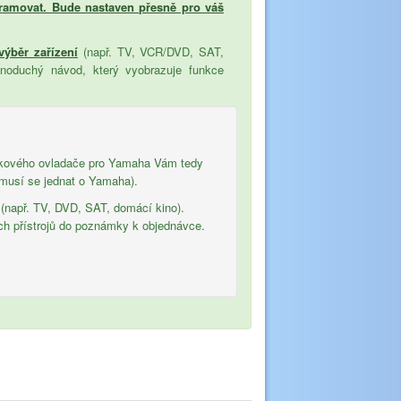
ramovat. Bude nastaven přesně pro váš
 výběr zařízení
(např. TV, VCR/DVD, SAT,
dnoduchý návod, který vyobrazuje funkce
álkového ovladače pro Yamaha Vám tedy
emusí se jednat o Yamaha).
 (např. TV, DVD, SAT, domácí kino).
ch přístrojů do poznámky k objednávce.