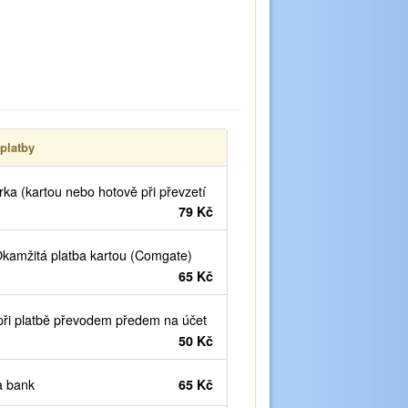
platby
ka (kartou nebo hotově při převzetí
79 Kč
kamžitá platba kartou (Comgate)
65 Kč
ři platbě převodem předem na účet
50 Kč
 bank
65 Kč