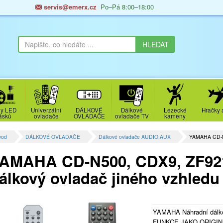
servis@emerx.cz
Po–Pá 8:00–18:00
y LED
Univerzální
DÁLKOVÉ
Dálkové
Lezecké
Hračky 
ásků
ovladače
OVLADAČE
ovladače TV
kameny
vod
DÁLKOVÉ OVLADAČE
Dálkové ovladače AUDIO,AUX
YAMAHA CD-N
AMAHA CD-N500, CDX9, ZF921
álkový ovladač jiného vzhledu
YAMAHA Náhradní dálk
FUNKCE JAKO ORIGIN