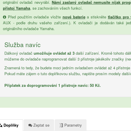
originální ovladač nevyrábí.
Námi zaslaný ovladač nemusíte nijak prog
přístoj Yamaha
, se zachováním všech funkcí.
Před použitím ovladače vložte
nové baterie
a stiskněte
tlačítko pro
AUX - podle druhu vašeho zařízení.). K ovladači je dodáván také je
originálního ovladače Yamaha.
Služba navíc
Dálkový ovladač
umožňuje ovládat až 3
další zařízení. Kromě tohoto d
můžeme do ovladače naprogramovat další 3 přístroje jakékoliv značky (n
Znamená to tedy, že budete moci jedním ovladačem ovládat až 4 přístroje
Pokud máte zájem o tuto doplňkovou službu, napište prosím modely další
Příplatek za doprogramování 1 přístroje navíc: 50 Kč.
Doplňky
Zeptat se
Parametry