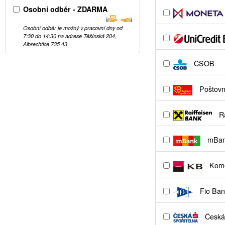
Osobní odběr - ZDARMA
Osobní odběr je možný v pracovní dny od
7:30 do 14:30 na adrese Těšínská 204,
Albrechtice 735 43
ČSOB
Poštovní
Ra
mBa
Kome
Fio Ban
Česká 