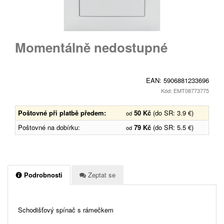
Momentálně nedostupné
EAN:
5906881233696
Kód: EMT08773775
Poštovné při platbě předem:
50 Kč
(do SR: 3.9 €)
od
Poštovné na dobírku:
79 Kč
(do SR: 5.5 €)
od
Podrobnosti
Zeptat se
Schodišťový spínač s rámečkem