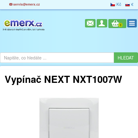
Kč
€
servis@emerx.cz
0
Vypínač NEXT NXT1007W