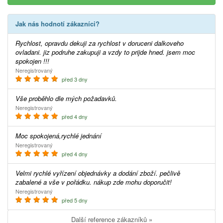
Jak nás hodnotí zákazníci?
Rychlost, opravdu dekuji za rychlost v doruceni dalkoveho
ovladani. jiz podruhe zakupuji a vzdy to prijde hned. jsem moc
spokojen !!!
Neregistrovaný
před 3 dny
Vše proběhlo dle mých požadavků.
Neregistrovaný
před 4 dny
Moc spokojená,rychlé jednání
Neregistrovaný
před 4 dny
Velmi rychlé vyřízení objednávky a dodání zboží. pečlivě
zabalené a vše v pořádku. nákup zde mohu doporučit!
Neregistrovaný
před 5 dny
Další reference zákazníků »