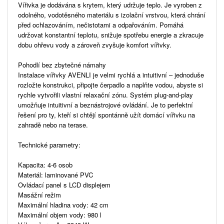
Vířivka je dodávána s krytem, ​​který udržuje teplo. Je vyroben z
odolného, ​​vodotěsného materiálu s izolační vrstvou, která chrání
před ochlazováním, nečistotami a odpařováním. Pomáhá
udržovat konstantní teplotu, snižuje spotřebu energie a zkracuje
dobu ohřevu vody a zároveň zvyšuje komfort vířivky.
Pohodlí bez zbytečné námahy
Instalace vířivky AVENLI je velmi rychlá a intuitivní – jednoduše
rozložte konstrukci, připojte čerpadlo a naplňte vodou, abyste si
rychle vytvořili vlastní relaxační zónu. Systém plug-and-play
umožňuje intuitivní a beznástrojové ovládání. Je to perfektní
řešení pro ty, kteří si chtějí spontánně užít domácí vířivku na
zahradě nebo na terase.
Technické parametry:
Kapacita: 4-6 osob
Materiál: laminované PVC
Ovládací panel s LCD displejem
Masážní režim
Maximální hladina vody: 42 cm
Maximální objem vody: 980 l