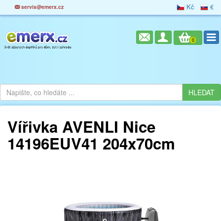
Kč
€
servis@emerx.cz
0
Vířivka AVENLI Nice
14196EUV41 204x70cm