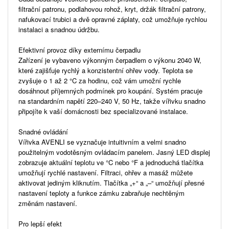
filtrační patronu, podlahovou rohož, kryt, držák filtrační patrony,
nafukovací trubici a dvě opravné záplaty, což umožňuje rychlou
instalaci a snadnou údržbu.
Efektivní provoz díky externímu čerpadlu
Zařízení je vybaveno výkonným čerpadlem o výkonu 2040 W,
které zajišťuje rychlý a konzistentní ohřev vody. Teplota se
zvyšuje o 1 až 2 °C za hodinu, což vám umožní rychle
dosáhnout příjemných podmínek pro koupání. Systém pracuje
na standardním napětí 220–240 V, 50 Hz, takže vířivku snadno
připojíte k vaší domácnosti bez specializované instalace.
Snadné ovládání
Vířivka AVENLI se vyznačuje intuitivním a velmi snadno
použitelným vodotěsným ovládacím panelem. Jasný LED displej
zobrazuje aktuální teplotu ve °C nebo °F a jednoduchá tlačítka
umožňují rychlé nastavení. Filtraci, ohřev a masáž můžete
aktivovat jediným kliknutím. Tlačítka „+“ a „–“ umožňují přesné
nastavení teploty a funkce zámku zabraňuje nechtěným
změnám nastavení.
Pro lepší efekt