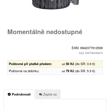
Momentálně nedostupné
EAN:
6942377612506
Kód: EMT06446874
Poštovné při platbě předem:
50 Kč
(do SR: 3.9 €)
od
Poštovné na dobírku:
79 Kč
(do SR: 5.5 €)
od
Podrobnosti
Zeptat se