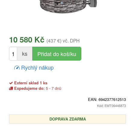
10 580 Kč
(437 €)
vč. DPH
ks
Rychlý nákup
Externí sklad 1 ks
Expedujeme do:
5 - 7 dnů
EAN:
6942377612513
Kód: EMT06446873
DOPRAVA ZDARMA