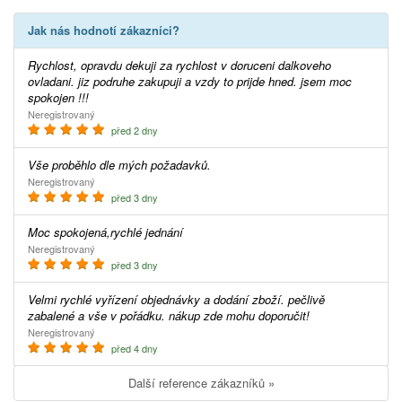
Jak nás hodnotí zákazníci?
Rychlost, opravdu dekuji za rychlost v doruceni dalkoveho
ovladani. jiz podruhe zakupuji a vzdy to prijde hned. jsem moc
spokojen !!!
Neregistrovaný
před 2 dny
Vše proběhlo dle mých požadavků.
Neregistrovaný
před 3 dny
Moc spokojená,rychlé jednání
Neregistrovaný
před 3 dny
Velmi rychlé vyřízení objednávky a dodání zboží. pečlivě
zabalené a vše v pořádku. nákup zde mohu doporučit!
Neregistrovaný
před 4 dny
Další reference zákazníků »