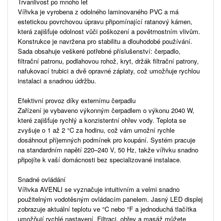
Trvanlivost po mnoho let
Vířivka je vyrobena z odolného laminovaného PVC a má
estetickou povrchovou úpravu připomínající ratanový kámen,
která zajišťuje odolnost vůči poškození a povětrnostním vlivům.
Konstrukce je navržena pro stabilitu a dlouhodobé používání.
Sada obsahuje veškeré potřebné příslušenství: čerpadlo,
filtrační patronu, podlahovou rohož, kryt, držák filtrační patrony,
nafukovací trubici a dvě opravné záplaty, což umožňuje rychlou
instalaci a snadnou údržbu.
Efektivní provoz díky externímu čerpadlu
Zařízení je vybaveno výkonným čerpadlem o výkonu 2040 W,
které zajišťuje rychlý a konzistentní ohřev vody. Teplota se
zvyšuje o 1 až 2 °C za hodinu, což vám umožní rychle
dosáhnout příjemných podmínek pro koupání. Systém pracuje
na standardním napětí 220–240 V, 50 Hz, takže vířivku snadno
připojíte k vaší domácnosti bez specializované instalace.
Snadné ovládání
Vířivka AVENLI se vyznačuje intuitivním a velmi snadno
použitelným vodotěsným ovládacím panelem. Jasný LED displej
zobrazuje aktuální teplotu ve °C nebo °F a jednoduchá tlačítka
umožňují rychlé nastavení. Filtraci, ohřev a masáž můžete