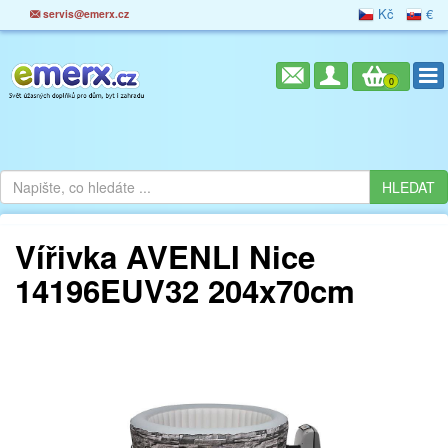
Kč
€
servis@emerx.cz
0
Vířivka AVENLI Nice
14196EUV32 204x70cm