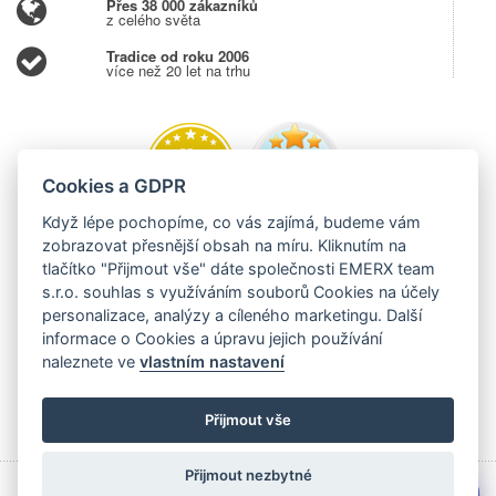
Přes 38 000 zákazníků
z celého světa
Tradice od roku 2006
více než 20 let na trhu
Cookies a GDPR
Když lépe pochopíme, co vás zajímá, budeme vám
zobrazovat přesnější obsah na míru. Kliknutím na
tlačítko "Přijmout vše" dáte společnosti EMERX team
s.r.o. souhlas s využíváním souborů Cookies na účely
personalizace, analýzy a cíleného marketingu. Další
informace o Cookies a úpravu jejich používání
naleznete ve
vlastním nastavení
Přijmout vše
Přijmout nezbytné
💬
Copyright © 2006 - 2026 EMERX team s.r.o., Těšínská 204,