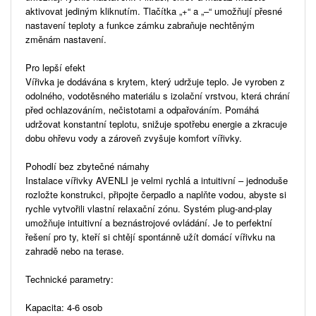
aktivovat jediným kliknutím. Tlačítka „+“ a „–“ umožňují přesné
nastavení teploty a funkce zámku zabraňuje nechtěným
změnám nastavení.
Pro lepší efekt
Vířivka je dodávána s krytem, ​​který udržuje teplo. Je vyroben z
odolného, ​​vodotěsného materiálu s izolační vrstvou, která chrání
před ochlazováním, nečistotami a odpařováním. Pomáhá
udržovat konstantní teplotu, snižuje spotřebu energie a zkracuje
dobu ohřevu vody a zároveň zvyšuje komfort vířivky.
Pohodlí bez zbytečné námahy
Instalace vířivky AVENLI je velmi rychlá a intuitivní – jednoduše
rozložte konstrukci, připojte čerpadlo a naplňte vodou, abyste si
rychle vytvořili vlastní relaxační zónu. Systém plug-and-play
umožňuje intuitivní a beznástrojové ovládání. Je to perfektní
řešení pro ty, kteří si chtějí spontánně užít domácí vířivku na
zahradě nebo na terase.
Technické parametry:
Kapacita: 4-6 osob