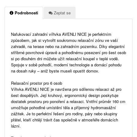
Podrobnosti
Zeptat se
Nafukovací zahradní vířivka AVENLI NICE je perfektním
způsobem, jak si vytvořit soukromou relaxační zónu ve vaší
zahradě, na terase nebo na zahradním pozemku. Díky elegantní
stříbrné povrchové úpravě a pohodlnému posezení pro šest osob
si po dlouhém dni můžete užít relaxační koupel v teplé vodě.
Spojuje v sobě pohodlí, moderní technologie a domácí pohodu
na dosah ruky – aniž byste museli opustit domov.
Relaxační prostor pro 6 osob
Vířivka AVENLI NICE je navržena pro sdílenou relaxaci až pro
šest dospělých. Její kruhový, ergonomický design poskytuje
dostatek prostoru pro ponoření a relaxaci. Vnitřní průměr 160 cm
umožňuje pohodlné umístění těla a příjemný hydromasážní
zážitek. Je to perfektní řešení pro rodiny, páry nebo skupiny
přátel, kteří chtějí trávit čas společně v atmosféře domácích
lázní.