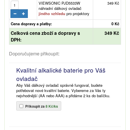
VIEWSONIC PJD5533W
349 Kč
náhradní dálkový ovladač
jiného vzhledu
pro projektory
Cena dopravy a platby:
0 Kč
Celková cena zboží a dopravy s
349 Kč
DPH:
Doporučujeme přikoupit:
Kvalitní alkalické baterie pro Váš
ovladač
Aby Váš dálkový ovladač správně fungoval, budete
potřebovat nové kvalitní baterie. Vybereme za Vás ty
nejvhodnější (AA nebo AAA) a přidáme 2 ks do balíčku.
Přikoupit za
8 Kč/ks