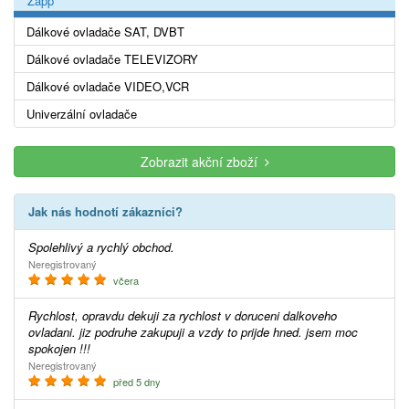
Zapp
Dálkové ovladače SAT, DVBT
Dálkové ovladače TELEVIZORY
Dálkové ovladače VIDEO,VCR
Univerzální ovladače
Zobrazit akční zboží
Jak nás hodnotí zákazníci?
Spolehlivý a rychlý obchod.
Neregistrovaný
včera
Rychlost, opravdu dekuji za rychlost v doruceni dalkoveho
ovladani. jiz podruhe zakupuji a vzdy to prijde hned. jsem moc
spokojen !!!
Neregistrovaný
před 5 dny