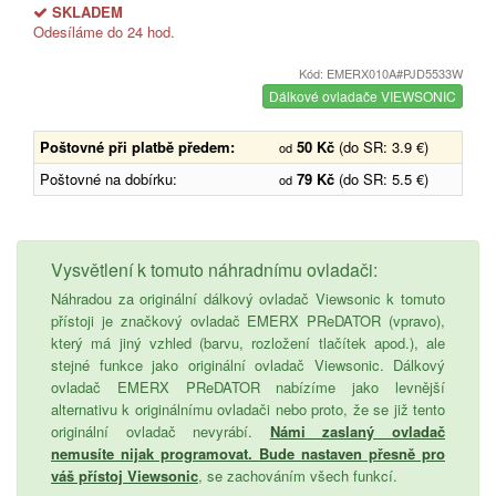
SKLADEM
Odesíláme do 24 hod.
Kód: EMERX010A#PJD5533W
Dálkové ovladače VIEWSONIC
Poštovné při platbě předem:
50 Kč
(do SR: 3.9 €)
od
Poštovné na dobírku:
79 Kč
(do SR: 5.5 €)
od
Vysvětlení k tomuto náhradnímu ovladači:
Náhradou za originální dálkový ovladač Viewsonic k tomuto
přístoji je značkový ovladač EMERX PReDATOR (vpravo),
který má jiný vzhled (barvu, rozložení tlačítek apod.), ale
stejné funkce jako originální ovladač Viewsonic. Dálkový
ovladač EMERX PReDATOR nabízíme jako levnější
alternativu k originálnímu ovladači nebo proto, že se již tento
originální ovladač nevyrábí.
Námi zaslaný ovladač
nemusíte nijak programovat. Bude nastaven přesně pro
váš přístoj Viewsonic
, se zachováním všech funkcí.