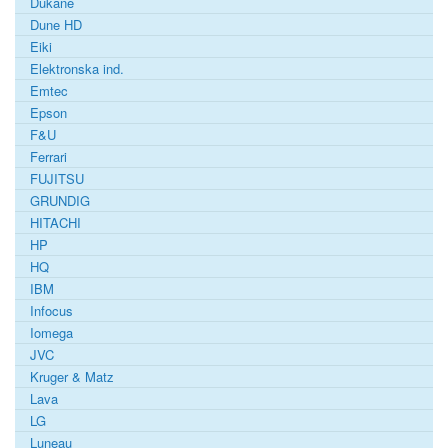
Dukane
Dune HD
Eiki
Elektronska ind.
Emtec
Epson
F&U
Ferrari
FUJITSU
GRUNDIG
HITACHI
HP
HQ
IBM
Infocus
Iomega
JVC
Kruger & Matz
Lava
LG
Luneau