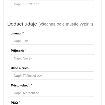
Dodací údaje
(všechna pole musíte vyplnit)
Jméno:
*
Příjmení:
*
Ulice a číslo:
*
Město (obec):
*
PSČ:
*