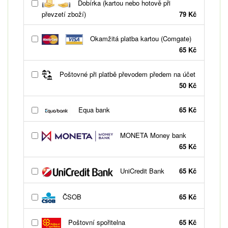
Dobírka (kartou nebo hotově při
převzetí zboží)
79 Kč
Okamžitá platba kartou (Comgate)
65 Kč
Poštovné při platbě převodem předem na účet
50 Kč
Equa bank
65 Kč
MONETA Money bank
65 Kč
UniCredit Bank
65 Kč
ČSOB
65 Kč
Poštovní spořitelna
65 Kč