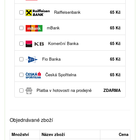
Raiffeisenbank
65 Kč
mBank
65 Kč
Komerční Banka
65 Kč
Fio Banka
65 Kč
Česká Spořitelna
65 Kč
Platba v hotovosti na prodejně
ZDARMA
Objednávané zboží
Množství
Název zboží
Cena