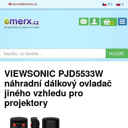
Kč
€
servis@emerx.cz
0
VIEWSONIC PJD5533W
náhradní dálkový ovladač
jiného vzhledu pro
projektory