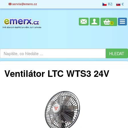
Kč
€
servis@emerx.cz
0
Ventilátor LTC WTS3 24V