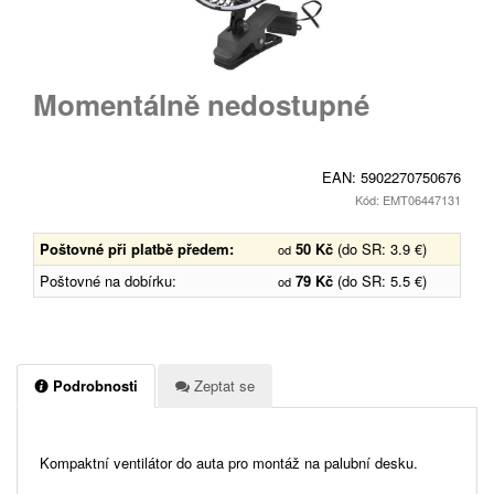
Momentálně nedostupné
EAN:
5902270750676
Kód: EMT06447131
Poštovné při platbě předem:
50 Kč
(do SR: 3.9 €)
od
Poštovné na dobírku:
79 Kč
(do SR: 5.5 €)
od
Podrobnosti
Zeptat se
Kompaktní ventilátor do auta pro montáž na palubní desku.