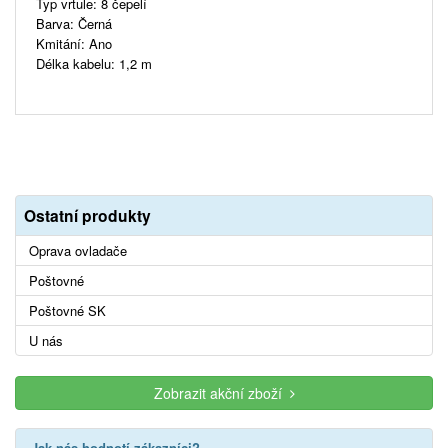
Typ vrtule: 8 čepelí
Barva: Černá
Kmitání: Ano
Délka kabelu: 1,2 m
Ostatní produkty
Oprava ovladače
Poštovné
Poštovné SK
U nás
Zobrazit akční zboží
Jak nás hodnotí zákazníci?