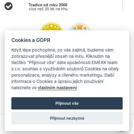
Tradice od roku 2006
více než 20 let na trhu
Cookies a GDPR
Když lépe pochopíme, co vás zajímá, budeme vám
zobrazovat přesnější obsah na míru. Kliknutím na
tlačítko "Přijmout vše" dáte společnosti EMERX team
s.r.o. souhlas s využíváním souborů Cookies na účely
personalizace, analýzy a cíleného marketingu. Další
informace o Cookies a úpravu jejich používání
naleznete ve
vlastním nastavení
Přijmout vše
Přijmout nezbytné
💬
Copyright © 2006 - 2026 EMERX team s.r.o., Těšínská 204,
Albrechtice 73543,
EVIDUJEME TRŽBY V EET