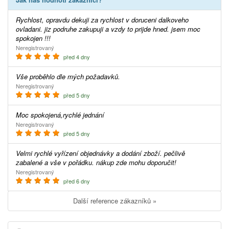
Rychlost, opravdu dekuji za rychlost v doruceni dalkoveho
ovladani. jiz podruhe zakupuji a vzdy to prijde hned. jsem moc
spokojen !!!
Neregistrovaný
před 4 dny
Vše proběhlo dle mých požadavků.
Neregistrovaný
před 5 dny
Moc spokojená,rychlé jednání
Neregistrovaný
před 5 dny
Velmi rychlé vyřízení objednávky a dodání zboží. pečlivě
zabalené a vše v pořádku. nákup zde mohu doporučit!
Neregistrovaný
před 6 dny
Další reference zákazníků »