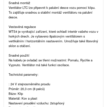
Snadná montáž
Ventilátor LTC lze připevnit k palubní desce vozu pomocí klipu.
To zajišťuje snadnou a stabilní montáž ventilátoru na palubní
desce.
Vestavěná regulace
WTS4 je vynikající zařízení, které ochladí interiér vašeho vozu v
horkých dnech. Je vybaveno 8palcovým ventilátorem s
vertikálním i horizontálním nastavením. Umožňuje také libovolný
sklon a otáčení.
Snadné použití
Na kabelu je ovladač se třemi možnostmi: Pomalu, Rychle a
Vypnuto. Ventilátor má také funkci oscilace.
Technické parametry:
: 24 V stejnosměrného proudu
Průměr: 20,3 cm (8 palců)
Báze: Klip
Materiál: Kov a plast
Nastavení proudění vzduchu: 2stupňový