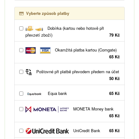
Vyberte způsob platby
Dobírka (kartou nebo hotově při
převzetí zboží)
79 Kč
Okamžitá platba kartou (Comgate)
65 Kč
Poštovné při platbě převodem předem na účet
50 Kč
Equa bank
65 Kč
MONETA Money bank
65 Kč
UniCredit Bank
65 Kč