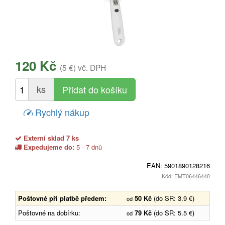
120 Kč
(5 €)
vč. DPH
ks
Rychlý nákup
Externí sklad 7 ks
Expedujeme do:
5 - 7 dnů
EAN:
5901890128216
Kód: EMT06446440
Poštovné při platbě předem:
50 Kč
(do SR: 3.9 €)
od
Poštovné na dobírku:
79 Kč
(do SR: 5.5 €)
od