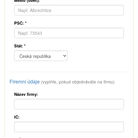
Město (obec):
*
PSČ:
*
Stát:
*
Firemní údaje
(vyplňte, pokud objednáváte na firmu)
Název firmy:
IČ: