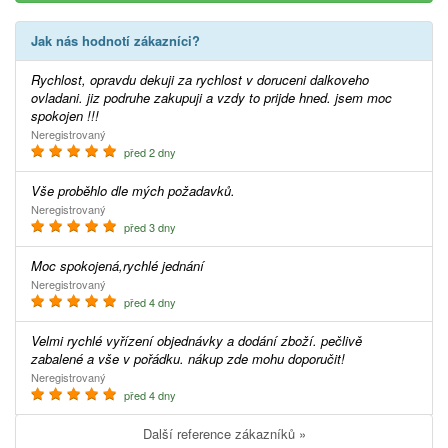
Jak nás hodnotí zákazníci?
Rychlost, opravdu dekuji za rychlost v doruceni dalkoveho
ovladani. jiz podruhe zakupuji a vzdy to prijde hned. jsem moc
spokojen !!!
Neregistrovaný
před 2 dny
Vše proběhlo dle mých požadavků.
Neregistrovaný
před 3 dny
Moc spokojená,rychlé jednání
Neregistrovaný
před 4 dny
Velmi rychlé vyřízení objednávky a dodání zboží. pečlivě
zabalené a vše v pořádku. nákup zde mohu doporučit!
Neregistrovaný
před 4 dny
Další reference zákazníků »