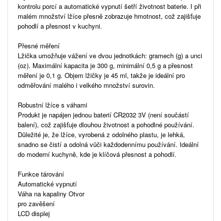
kontrolu porcí a automatické vypnutí šetří životnost baterie. I při
malém množství lžíce přesně zobrazuje hmotnost, což zajišťuje
pohodlí a přesnost v kuchyni.
Přesné měření
Lžička umožňuje vážení ve dvou jednotkách: gramech (g) a unci
(oz). Maximální kapacita je 300 g, minimální 0,5 g a přesnost
měření je 0,1 g. Objem lžičky je 45 ml, takže je ideální pro
odměřování malého i velkého množství surovin.
Robustní lžíce s váhami
Produkt je napájen jednou baterií CR2032 3V (není součástí
balení), což zajišťuje dlouhou životnost a pohodlné používání.
Důležité je, že lžíce, vyrobená z odolného plastu, je lehká,
snadno se čistí a odolná vůči každodennímu používání. Ideální
do moderní kuchyně, kde je klíčová přesnost a pohodlí.
Funkce tárování
Automatické vypnutí
Váha na kapaliny Otvor
pro zavěšení
LCD displej