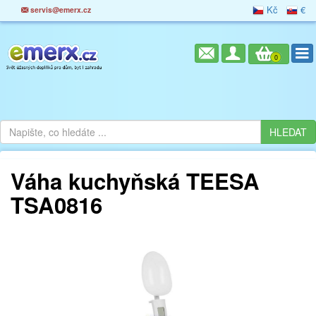
Kč
€
servis@emerx.cz
0
Váha kuchyňská TEESA
TSA0816