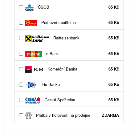
ČSOB
65 Kč
Poštovní spořitelna
65 Kč
Raiffeisenbank
65 Kč
mBank
65 Kč
Komerční Banka
65 Kč
Fio Banka
65 Kč
Česká Spořitelna
65 Kč
Platba v hotovosti na prodejně
ZDARMA