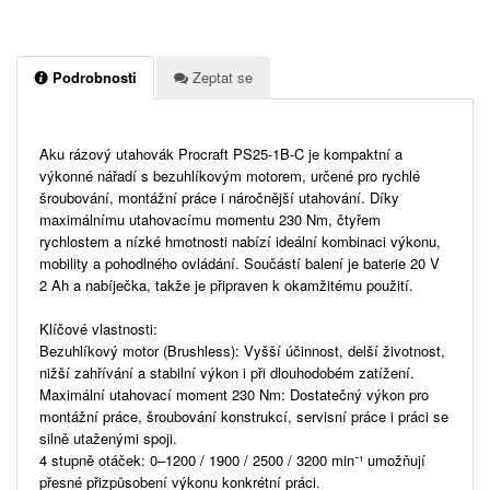
Podrobnosti
Zeptat se
Aku rázový utahovák Procraft PS25-1B-C je kompaktní a
výkonné nářadí s bezuhlíkovým motorem, určené pro rychlé
šroubování, montážní práce i náročnější utahování. Díky
maximálnímu utahovacímu momentu 230 Nm, čtyřem
rychlostem a nízké hmotnosti nabízí ideální kombinaci výkonu,
mobility a pohodlného ovládání. Součástí balení je baterie 20 V
2 Ah a nabíječka, takže je připraven k okamžitému použití.
Klíčové vlastnosti:
Bezuhlíkový motor (Brushless): Vyšší účinnost, delší životnost,
nižší zahřívání a stabilní výkon i při dlouhodobém zatížení.
Maximální utahovací moment 230 Nm: Dostatečný výkon pro
montážní práce, šroubování konstrukcí, servisní práce i práci se
silně utaženými spoji.
4 stupně otáček: 0–1200 / 1900 / 2500 / 3200 min⁻¹ umožňují
přesné přizpůsobení výkonu konkrétní práci.