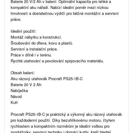
Baterie 20 V/2 Ah v balení: Optimální kapacita pro lehké a
kompaktní aku nářadí. Nabízí ideální poměr mezi nízkou
hmotností a dostatečnou výdrží pro běžné montážní a servisní
práce.
Ideální použití:
Montáž nábytku a konstrukcí.
Šroubování do dřeva, kovu a plastů.
Servisní a instalační práce.
Práce v dílně i v terénu.
Rychlé utahování a povolování spojovacího materiálu.
Obsah balení:
Aku rázový utahovák Procraft PS25-1B-C
Baterie 20 V 2 Ah
Nabíječka
Návod
Kufr
Procraft PS25-1B-C je praktický a výkonný aku rázový utahovák
pro každodenní použití. Díky bezuhlíkovému motoru, čtyřem
rychlostem a kompaktním rozměrům je ideální volbou pro
montážníky, servisní techniky i domácí kutily, kteří hledají