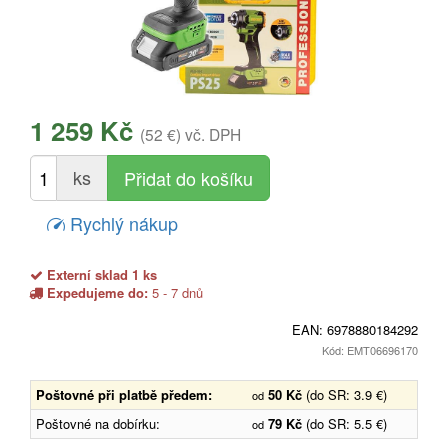
1 259 Kč
(52 €)
vč. DPH
ks
Rychlý nákup
Externí sklad 1 ks
Expedujeme do:
5 - 7 dnů
EAN:
6978880184292
Kód: EMT06696170
Poštovné při platbě předem:
50 Kč
(do SR: 3.9 €)
od
Poštovné na dobírku:
79 Kč
(do SR: 5.5 €)
od