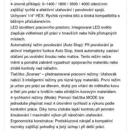
4 úrovně příklepů: 0–1400 / 1800 / 3500 / 4000 úderů/min
zajišťují rychlé a efektivní utahování i povolování spojů.
Uchycení 1/4" HEX: Rychlá výměna bitů a široká kompatibilita s
běžným příslušenstvím.
LED osvětlení pracovního prostoru: Integrované LED světlo
zlepšuje viditelnost při práci v tmavších nebo hůře přístupných
místech.
Automatický režim povolování (Auto Stop): Při povolování je
aktivní inteligentní funkce Auto Stop, která automaticky zastaví
otáčení po uvolnění šroubu nebo matice. Tento režim nelze
měnit a pomáhá zabránit vypadnutí spojovacího materiálu nebo
ztrátě kontroly nad nářadím.
Tlačítko „Scenes“ – přednastavené pracovní režimy: Utahovák
nabízí 3 inteligentní režimy pro různé typy materiálů. První režim
je určen pro práci se dřevem, druhý pro vrtání do měkkého kovu
a třetí pro práci s tvrdším nebo silnějším kovovým materiálem.
4 rychlostní režimy (Mode): Pomocí tlačítka MODE lze
jednoduše přepínat mezi 4 úrovněmi rychlosti a výkonu podle
konkrétní práce. Díky tomu získáte lepší kontrolu při jemném
šroubování i maximální výkon při náročném utahování.
Ergonomická konstrukce: Protiskluzová rukojeť a kompaktní
rozměry zajišťují pohodlný a jistý úchop i při delší práci.