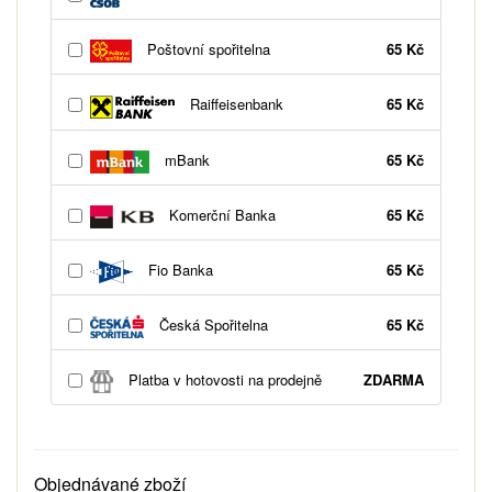
Poštovní spořitelna
65 Kč
Raiffeisenbank
65 Kč
mBank
65 Kč
Komerční Banka
65 Kč
Fio Banka
65 Kč
Česká Spořitelna
65 Kč
Platba v hotovosti na prodejně
ZDARMA
Objednávané zboží