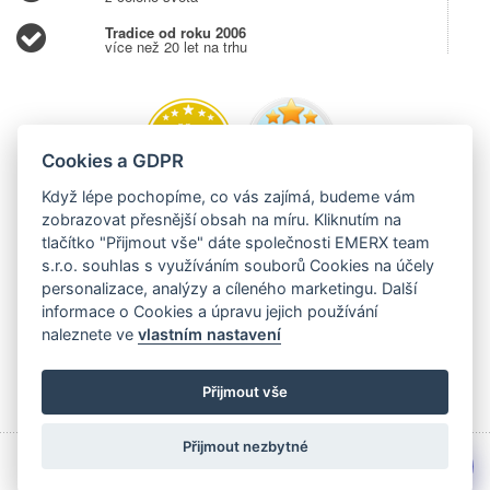
Tradice od roku 2006
více než 20 let na trhu
Cookies a GDPR
Když lépe pochopíme, co vás zajímá, budeme vám
zobrazovat přesnější obsah na míru. Kliknutím na
tlačítko "Přijmout vše" dáte společnosti EMERX team
s.r.o. souhlas s využíváním souborů Cookies na účely
personalizace, analýzy a cíleného marketingu. Další
informace o Cookies a úpravu jejich používání
naleznete ve
vlastním nastavení
Přijmout vše
Přijmout nezbytné
💬
Copyright © 2006 - 2026 EMERX team s.r.o., Těšínská 204,
Albrechtice 73543,
EVIDUJEME TRŽBY V EET