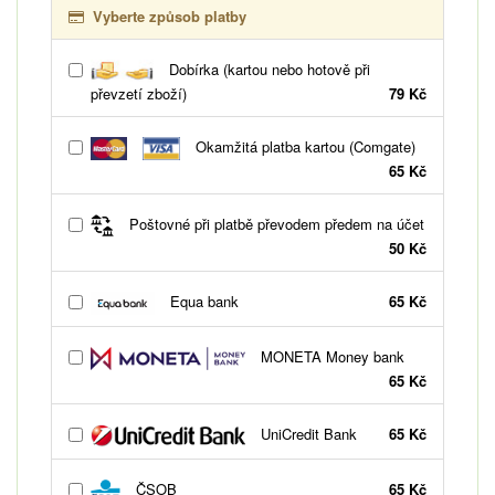
Vyberte způsob platby
Dobírka (kartou nebo hotově při
převzetí zboží)
79 Kč
Okamžitá platba kartou (Comgate)
65 Kč
Poštovné při platbě převodem předem na účet
50 Kč
Equa bank
65 Kč
MONETA Money bank
65 Kč
UniCredit Bank
65 Kč
ČSOB
65 Kč