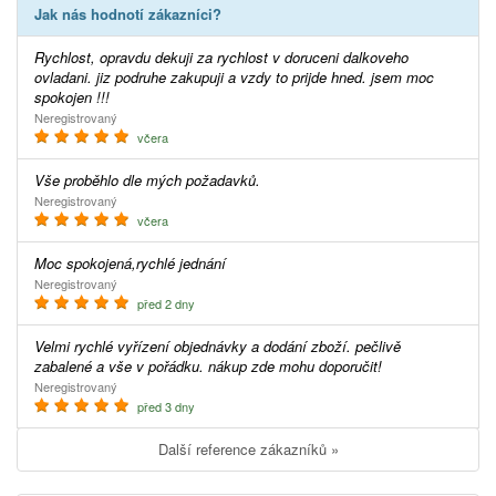
Jak nás hodnotí zákazníci?
Rychlost, opravdu dekuji za rychlost v doruceni dalkoveho
ovladani. jiz podruhe zakupuji a vzdy to prijde hned. jsem moc
spokojen !!!
Neregistrovaný
včera
Vše proběhlo dle mých požadavků.
Neregistrovaný
včera
Moc spokojená,rychlé jednání
Neregistrovaný
před 2 dny
Velmi rychlé vyřízení objednávky a dodání zboží. pečlivě
zabalené a vše v pořádku. nákup zde mohu doporučit!
Neregistrovaný
před 3 dny
Další reference zákazníků »