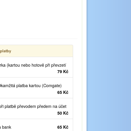
platby
ka (kartou nebo hotově při převzetí
79 Kč
kamžitá platba kartou (Comgate)
65 Kč
ři platbě převodem předem na účet
50 Kč
 bank
65 Kč