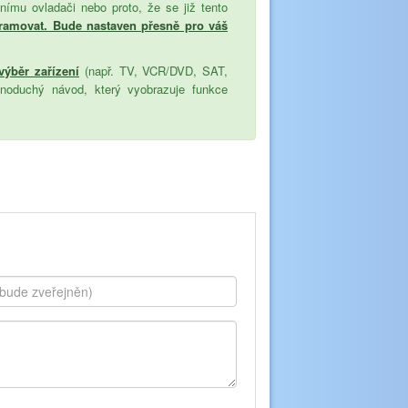
ímu ovladači nebo proto, že se již tento
ramovat. Bude nastaven přesně pro váš
 výběr zařízení
(např. TV, VCR/DVD, SAT,
dnoduchý návod, který vyobrazuje funkce