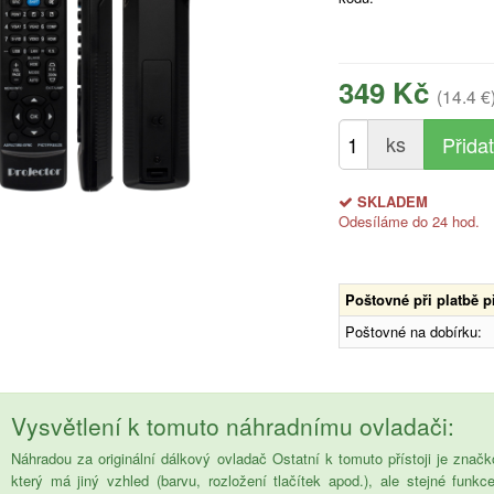
349 Kč
(14.4 €
ks
SKLADEM
Odesíláme do 24 hod.
Poštovné při platbě 
Poštovné na dobírku:
Vysvětlení k tomuto náhradnímu ovladači:
Náhradou za originální dálkový ovladač Ostatní k tomuto přístoji je z
který má jiný vzhled (barvu, rozložení tlačítek apod.), ale stejné funkc