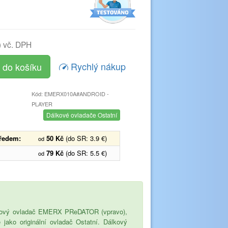
)
vč. DPH
Rychlý nákup
Kód: EMERX010A#ANDROID -
PLAYER
Dálkové ovladače Ostatní
předem:
50 Kč
(do SR: 3.9 €)
od
79 Kč
(do SR: 5.5 €)
od
načkový ovladač EMERX PReDATOR (vpravo),
e jako originální ovladač Ostatní. Dálkový