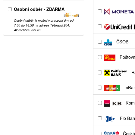
Osobní odběr - ZDARMA
Osobní odběr je možný v pracovní dny od
7:30 do 14:30 na adrese Těšínská 204,
Albrechtice 735 43
ČSOB
Poštovní
Ra
mBa
Kome
Fio Ban
Česká 