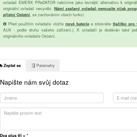
ovladač EMERX PReDATOR nabízíme jako levnější alternativu k origináln
originální ovladač nevyrábí.
Námi zaslaný ovladač nemusíte nijak prog
přístoj Ostatní
, se zachováním všech funkcí.
Před použitím ovladače vložte
nové baterie
a stiskněte
tlačítko pro
AUX - podle druhu vašeho zařízení.). K ovladači je dodáván také je
originálního ovladače Ostatní.
Zeptat se
Parametry
Napište nám svůj dotaz
Dva plus tři =
*