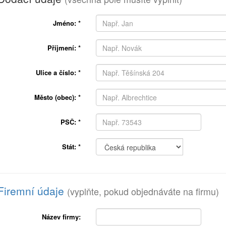
Jméno:
*
Příjmení:
*
Ulice a číslo:
*
Město (obec):
*
PSČ:
*
Stát:
*
Firemní údaje
(vyplňte, pokud objednáváte na firmu)
Název firmy: