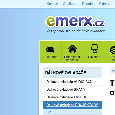
Kontakt
O nákupu
Poradna
Články
Auto, moto
Domácnost,
Osvětlení
Sad
kancelář
p
Ú
DÁLKOVÉ OVLADAČE
T
Dálkové ovladače AUDIO,AUX
o
Dálkové ovladače BRÁNY
Dálkové ovladače DVD, BD
Dálkové ovladače PROJEKTORY
3M