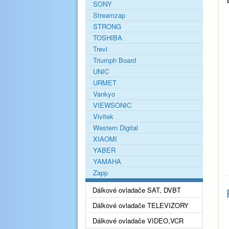
SONY
Streamzap
STRONG
TOSHIBA
Trevi
Triumph Board
UNIC
URMET
Vankyo
VIEWSONIC
Vivitek
Western Digital
XIAOMI
YABER
YAMAHA
Zapp
Dálkové ovladače SAT, DVBT
Dálkové ovladače TELEVIZORY
Dálkové ovladače VIDEO,VCR