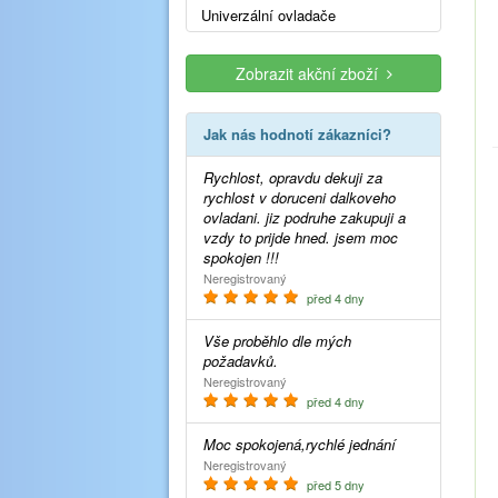
Univerzální ovladače
Zobrazit akční zboží
Jak nás hodnotí zákazníci?
Rychlost, opravdu dekuji za
rychlost v doruceni dalkoveho
ovladani. jiz podruhe zakupuji a
vzdy to prijde hned. jsem moc
spokojen !!!
Neregistrovaný
před 4 dny
Vše proběhlo dle mých
požadavků.
Neregistrovaný
před 4 dny
Moc spokojená,rychlé jednání
Neregistrovaný
před 5 dny