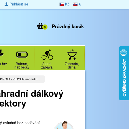
Přihlásit se
Kč
€
Prázdný košík
0
a hry
Baterie,
Sport,
Zahrada,
nabíječky
zábava
dílna
DROID - PLAYER náhradní…
radní dálkový
jektory
vý ovladač bez zadávání