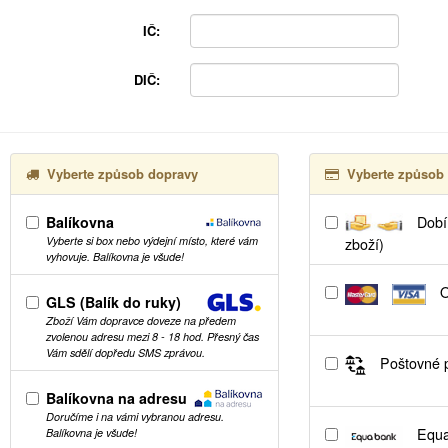
IČ:
DIČ:
Vyberte způsob dopravy
Vyberte způsob 
Balíkovna
Dobír
Vyberte si box nebo výdejní místo, které vám
zboží)
vyhovuje. Balíkovna je všude!
O
GLS (Balík do ruky)
Zboží Vám dopravce doveze na předem
zvolenou adresu mezi 8 - 18 hod. Přesný čas
Vám sdělí dopředu SMS zprávou.
Poštovné p
Balíkovna na adresu
Doručíme i na vámi vybranou adresu.
Equa
Balíkovna je všude!