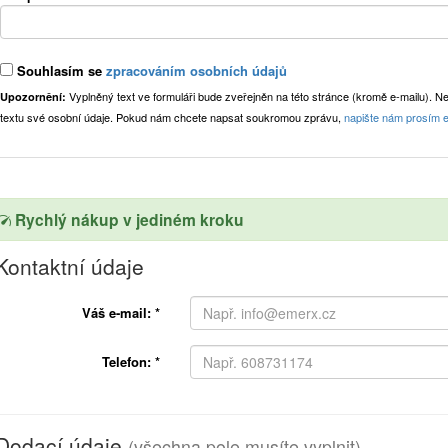
Souhlasím se
zpracováním osobních údajů
Vyplněný text ve formuláři bude zveřejněn na této stránce (kromě e-mailu). N
Upozornění:
textu své osobní údaje. Pokud nám chcete napsat soukromou zprávu,
napište nám prosím e
Rychlý nákup v jediném kroku
Kontaktní údaje
Váš e-mail:
*
Telefon:
*
Dodací údaje
(všechna pole musíte vyplnit)