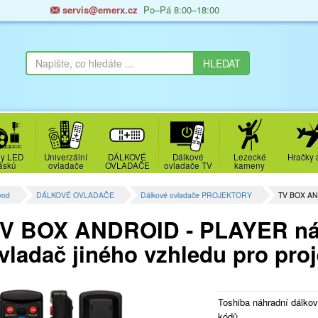
servis@emerx.cz
Po–Pá 8:00–18:00
y LED
Univerzální
DÁLKOVÉ
Dálkové
Lezecké
Hračky 
ásků
ovladače
OVLADAČE
ovladače TV
kameny
vod
DÁLKOVÉ OVLADAČE
Dálkové ovladače PROJEKTORY
TV BOX AN
V BOX ANDROID - PLAYER náh
vladač jiného vzhledu pro pro
Toshiba náhradní dálko
kódů.