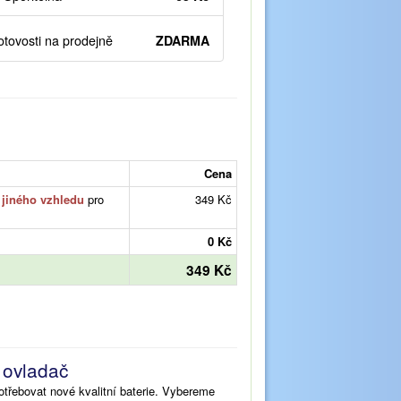
otovosti na prodejně
ZDARMA
Cena
č
jiného vzhledu
pro
349 Kč
0 Kč
349 Kč
š ovladač
třebovat nové kvalitní baterie. Vybereme