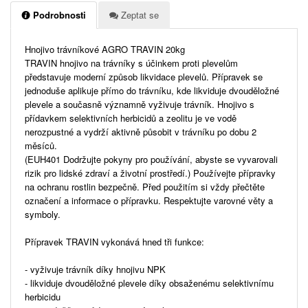
Podrobnosti
Zeptat se
Hnojivo trávníkové AGRO TRAVIN 20kg
TRAVIN hnojivo na trávníky s účinkem proti plevelům
představuje moderní způsob likvidace plevelů. Přípravek se
jednoduše aplikuje přímo do trávníku, kde likviduje dvouděložné
plevele a současně významně vyživuje trávník. Hnojivo s
přídavkem selektivních herbicidů a zeolitu je ve vodě
nerozpustné a vydrží aktivně působit v trávníku po dobu 2
měsíců.
(EUH401 Dodržujte pokyny pro používání, abyste se vyvarovali
rizik pro lidské zdraví a životní prostředí.) Používejte přípravky
na ochranu rostlin bezpečně. Před použitím si vždy přečtěte
označení a informace o přípravku. Respektujte varovné věty a
symboly.
Přípravek TRAVIN vykonává hned tři funkce:
- vyživuje trávník díky hnojivu NPK
- likviduje dvouděložné plevele díky obsaženému selektivnímu
herbicidu