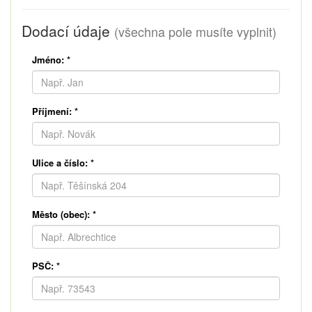
Dodací údaje
(všechna pole musíte vyplnit)
Jméno:
*
Příjmení:
*
Ulice a číslo:
*
Město (obec):
*
PSČ:
*