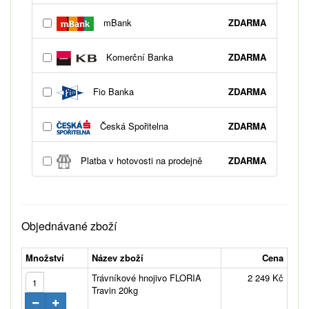
mBank
ZDARMA
Komerční Banka
ZDARMA
Fio Banka
ZDARMA
Česká Spořitelna
ZDARMA
Platba v hotovosti na prodejně
ZDARMA
Objednávané zboží
Množství
Název zboží
Cena
Trávníkové hnojivo FLORIA
2 249 Kč
Travin 20kg