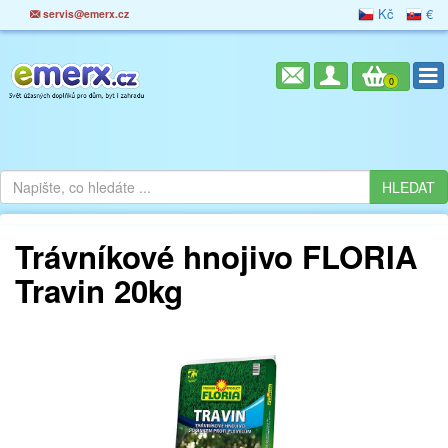
Kč
€
servis@emerx.cz
0
Trávníkové hnojivo FLORIA
Travin 20kg