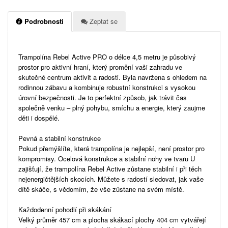
Podrobnosti
Zeptat se
Trampolína Rebel Active PRO o délce 4,5 metru je působivý
prostor pro aktivní hraní, který promění vaši zahradu ve
skutečné centrum aktivit a radosti. Byla navržena s ohledem na
rodinnou zábavu a kombinuje robustní konstrukci s vysokou
úrovní bezpečnosti. Je to perfektní způsob, jak trávit čas
společně venku – plný pohybu, smíchu a energie, který zaujme
děti i dospělé.
Pevná a stabilní konstrukce
Pokud přemýšlíte, která trampolína je nejlepší, není prostor pro
kompromisy. Ocelová konstrukce a stabilní nohy ve tvaru U
zajišťují, že trampolína Rebel Active zůstane stabilní i při těch
nejenergičtějších skocích. Můžete s radostí sledovat, jak vaše
dítě skáče, s vědomím, že vše zůstane na svém místě.
Každodenní pohodlí při skákání
Velký průměr 457 cm a plocha skákací plochy 404 cm vytvářejí