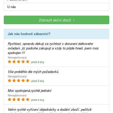
U nás
Zobrazit akční zboží
Jak nás hodnotí zákazníci?
Rychlost, opravdu dekuji za rychlost v doruceni dalkoveho
ovladani. jiz podruhe zakupuji a vzdy to prijde hned. jsem moc
spokojen !!!
Neregistrovaný
před 3 dny
Vše proběhlo dle mých požadavků.
Neregistrovaný
před 3 dny
Moc spokojená,rychlé jednání
Neregistrovaný
před 4 dny
Velmi rychlé vyřízení objednávky a dodání zboží. pečlivě