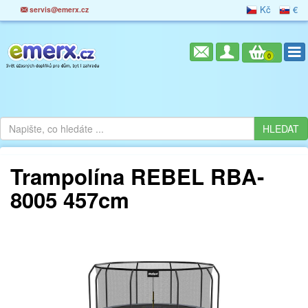
Kč
€
servis@emerx.cz
0
Trampolína REBEL RBA-
8005 457cm