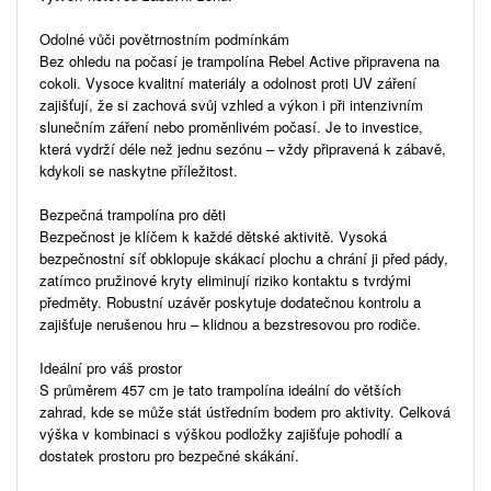
Odolné vůči povětrnostním podmínkám
Bez ohledu na počasí je trampolína Rebel Active připravena na
cokoli. Vysoce kvalitní materiály a odolnost proti UV záření
zajišťují, že si zachová svůj vzhled a výkon i při intenzivním
slunečním záření nebo proměnlivém počasí. Je to investice,
která vydrží déle než jednu sezónu – vždy připravená k zábavě,
kdykoli se naskytne příležitost.
Bezpečná trampolína pro děti
Bezpečnost je klíčem k každé dětské aktivitě. Vysoká
bezpečnostní síť obklopuje skákací plochu a chrání ji před pády,
zatímco pružinové kryty eliminují riziko kontaktu s tvrdými
předměty. Robustní uzávěr poskytuje dodatečnou kontrolu a
zajišťuje nerušenou hru – klidnou a bezstresovou pro rodiče.
Ideální pro váš prostor
S průměrem 457 cm je tato trampolína ideální do větších
zahrad, kde se může stát ústředním bodem pro aktivity. Celková
výška v kombinaci s výškou podložky zajišťuje pohodlí a
dostatek prostoru pro bezpečné skákání.