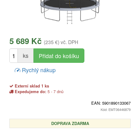
5 689 Kč
(235 €)
vč. DPH
ks
Rychlý nákup
Externí sklad 1 ks
Expedujeme do:
5 - 7 dnů
EAN:
5901890133067
Kód: EMT06446879
DOPRAVA ZDARMA