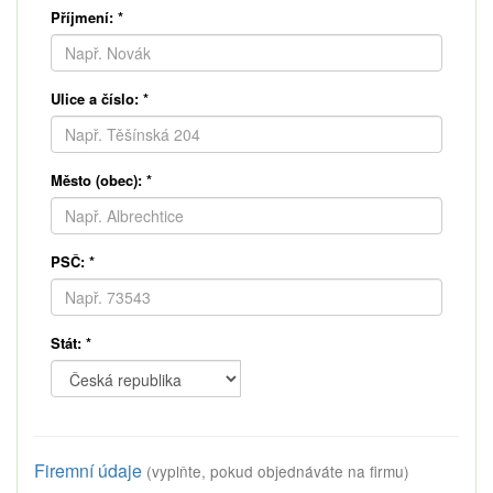
Příjmení:
*
Ulice a číslo:
*
Město (obec):
*
PSČ:
*
Stát:
*
Firemní údaje
(vyplňte, pokud objednáváte na firmu)