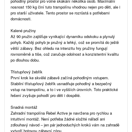
pohodlný prostor pro volné skákání několika osob. Maximální
nosnost 150 kg činí tuto trampolínu vhodnou nejen pro děti, ale i
pro starší uživatele. Tento prostor se rozrůstá s potřebami
domácnosti.
Kalené pružiny
Až 90 pružin zajišťuje vynikající dynamiku odskoku a plynulý
pohyb. Každý pohyb je pružný a lehký, což se promítá do ještě
větší zábavy. Bez ohledu na intenzitu hry pružiny fungují
rovnoměrně a tiše, což zaručuje odolnost a konzistentní kvalitu
po dlouhou dobu.
Třístupňový žebřík
První krok ke skvělé zábavě začíná pohodlným vstupem.
Stabilní třístupňový žebřík usnadňuje pohodlný a bezpečný
vstup na trampolínu, a to i ve vyšších úrovních. Toto praktické
řešení zvyšuje pohodlí pro děti i dospělé.
Snadná montáž
Zahradní trampolína Rebel Active je navržena pro rychlou a
intuitivní montáž. Není potřeba žádné složité nářadí ani
zdlouhavý návod – jen pár jednoduchých kroků vám na zahradě
vytvoří hotovou zábavní zónu.