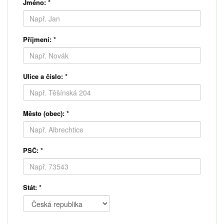
Jméno:
*
Příjmení:
*
Ulice a číslo:
*
Město (obec):
*
PSČ:
*
Stát:
*