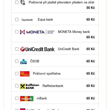
Poštovné při platbě převodem předem na účet
50 Kč
Equa bank
65 Kč
MONETA Money bank
65 Kč
UniCredit Bank
65 Kč
ČSOB
65 Kč
Poštovní spořitelna
65 Kč
Raiffeisenbank
65 Kč
mBank
65 Kč