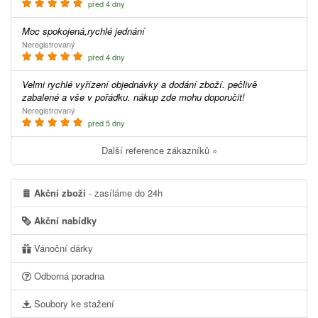
před 4 dny
Moc spokojená,rychlé jednání
Neregistrovaný
před 4 dny
Velmi rychlé vyřízení objednávky a dodání zboží. pečlivě
zabalené a vše v pořádku. nákup zde mohu doporučit!
Neregistrovaný
před 5 dny
Další reference zákazníků »
Akční zboží
- zasíláme do 24h
Akční nabídky
Vánoční dárky
Odborná poradna
Soubory ke stažení