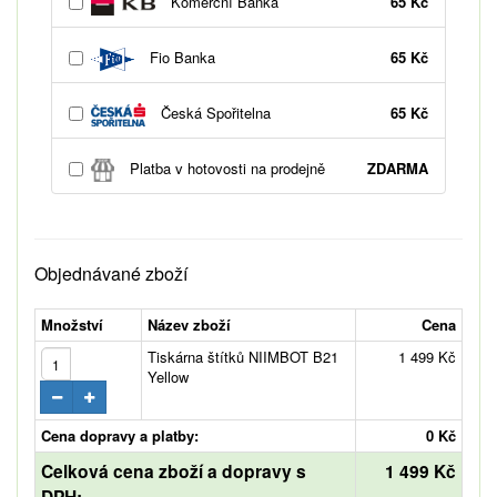
Komerční Banka
65 Kč
Fio Banka
65 Kč
Česká Spořitelna
65 Kč
Platba v hotovosti na prodejně
ZDARMA
Objednávané zboží
Množství
Název zboží
Cena
Tiskárna štítků NIIMBOT B21
1 499 Kč
Yellow
Cena dopravy a platby:
0 Kč
Celková cena zboží a dopravy s
1 499 Kč
DPH: