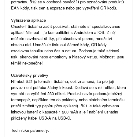
potraviny. B12 se v obchodě osvědčí i pro označování produktů
EAN kódy, tisk cen a expirace nebo pro vytváření QR kódů.
Vyhrazená aplikace
Chcete-li tiskárnu začít používat, stáhněte si specializovanou
aplikaci Niimbot – je kompatibilní s Androidem a iOS. Z něj
můžete navrhovat štítky, přizpůsobovat písmo, množství
obsahu atd. Umožňuje tisknout čárové kódy, QR kódy,
excelovou tabulku nebo čas a datum. Podporuje také sériový
tisk, skenování nebo emotikony a hlasový vstup. Možnosti jsou
téměř nekonečné!
Uživatelsky přívětivý
Niimbot B21 je termální tiskárna, což znamená, že pro její
provoz není potřeba žádný inkoust. Dodává se s rolí etiket, která
vystačí na vytištění 230 etiket. Produkt navíc podporuje běžný
termopapír, například ten do pokladny nebo platebního terminálu
(stačí změnit typ papíru přes aplikaci). B21 je také vybavena
lithiovou baterií o kapacitě 1 200 mAh a její nabíjení usnadní
přiložený kabel USB-A na USB-C.
Technické parametry: