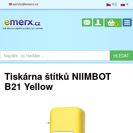
Kč
€
servis@emerx.cz
0
Tiskárna štítků NIIMBOT
B21 Yellow