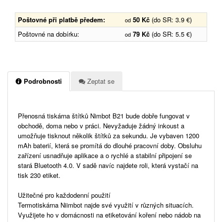
Poštovné při platbě předem:
50 Kč
(do SR: 3.9 €)
od
Poštovné na dobírku:
79 Kč
(do SR: 5.5 €)
od
Podrobnosti
Zeptat se
Přenosná tiskárna štítků Nimbot B21 bude dobře fungovat v
obchodě, doma nebo v práci. Nevyžaduje žádný inkoust a
umožňuje tisknout několik štítků za sekundu. Je vybaven 1200
mAh baterií, která se promítá do dlouhé pracovní doby. Obsluhu
zařízení usnadňuje aplikace a o rychlé a stabilní připojení se
stará Bluetooth 4.0. V sadě navíc najdete roli, která vystačí na
tisk 230 etiket.
Užitečné pro každodenní použití
Termotiskárna Niimbot najde své využití v různých situacích.
Využijete ho v domácnosti na etiketování koření nebo nádob na