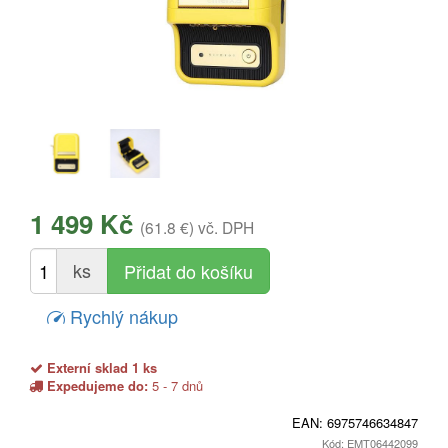
1 499 Kč
(61.8 €)
vč. DPH
ks
Rychlý nákup
Externí sklad 1 ks
Expedujeme do:
5 - 7 dnů
EAN:
6975746634847
Kód: EMT06442099