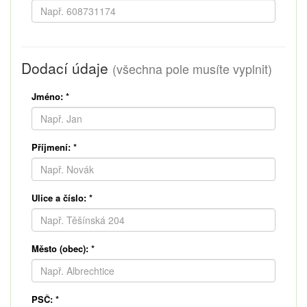
Dodací údaje
(všechna pole musíte vyplnit)
Jméno:
*
Příjmení:
*
Ulice a číslo:
*
Město (obec):
*
PSČ:
*