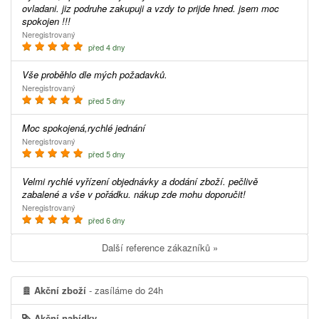
ovladani. jiz podruhe zakupuji a vzdy to prijde hned. jsem moc
spokojen !!!
Neregistrovaný
před 4 dny
Vše proběhlo dle mých požadavků.
Neregistrovaný
před 5 dny
Moc spokojená,rychlé jednání
Neregistrovaný
před 5 dny
Velmi rychlé vyřízení objednávky a dodání zboží. pečlivě
zabalené a vše v pořádku. nákup zde mohu doporučit!
Neregistrovaný
před 6 dny
Další reference zákazníků »
Akční zboží
- zasíláme do 24h
Akční nabídky