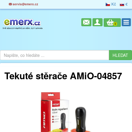
Kč
€
servis@emerx.cz
0
Tekuté stěrače AMiO-04857