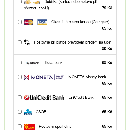
Dobírka (kartou nebo hotově při
převzetí zboží)
79 Kč
Okamžitá platba kartou (Comgate)
65 Kč
Poštovné při platbě převodem předem na účet
50 Kč
Equa bank
65 Kč
MONETA Money bank
65 Kč
UniCredit Bank
65 Kč
ČSOB
65 Kč
Poštovní spořitelna
65 Kč