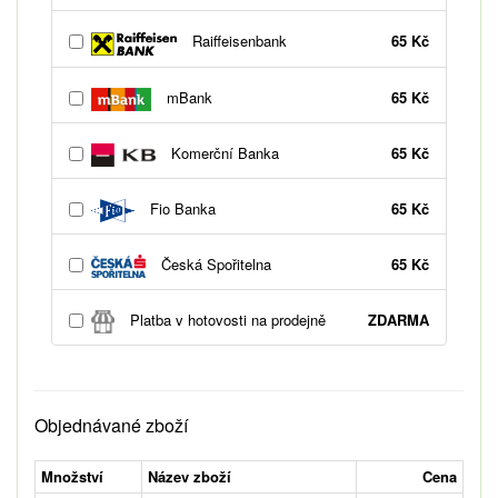
Raiffeisenbank
65 Kč
mBank
65 Kč
Komerční Banka
65 Kč
Fio Banka
65 Kč
Česká Spořitelna
65 Kč
Platba v hotovosti na prodejně
ZDARMA
Objednávané zboží
Množství
Název zboží
Cena