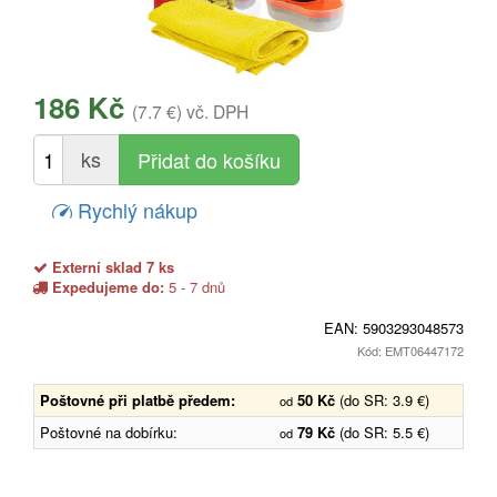
186 Kč
(7.7 €)
vč. DPH
ks
Rychlý nákup
Externí sklad 7 ks
Expedujeme do:
5 - 7 dnů
EAN:
5903293048573
Kód: EMT06447172
Poštovné při platbě předem:
50 Kč
(do SR: 3.9 €)
od
Poštovné na dobírku:
79 Kč
(do SR: 5.5 €)
od