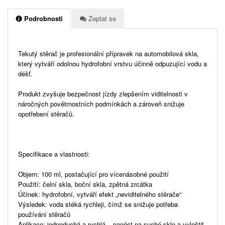
Podrobnosti
Zeptat se
Tekutý stěrač je profesionální přípravek na automobilová skla,
který vytváří odolnou hydrofobní vrstvu účinně odpuzující vodu a
déšť.
Produkt zvyšuje bezpečnost jízdy zlepšením viditelnosti v
náročných povětrnostních podmínkách a zároveň snižuje
opotřebení stěračů.
Specifikace a vlastnosti:
Objem: 100 ml, postačující pro vícenásobné použití
Použití: čelní skla, boční skla, zpětná zrcátka
Účinek: hydrofobní, vytváří efekt „neviditelného stěrače“
Výsledek: voda stéká rychleji, čímž se snižuje potřeba
používání stěračů
Aplikace: jednoduchá a rychlá – nanést na suché sklo a vyleštit