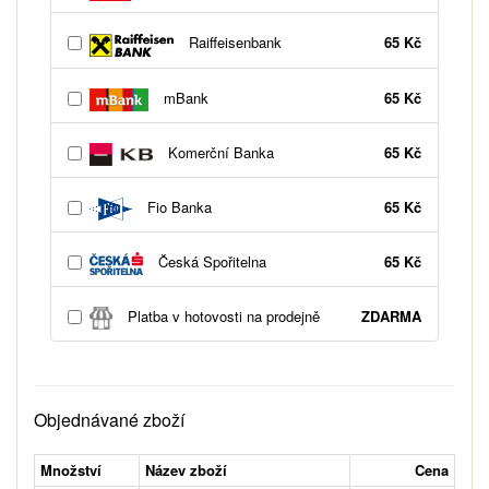
Raiffeisenbank
65 Kč
mBank
65 Kč
Komerční Banka
65 Kč
Fio Banka
65 Kč
Česká Spořitelna
65 Kč
Platba v hotovosti na prodejně
ZDARMA
Objednávané zboží
Množství
Název zboží
Cena