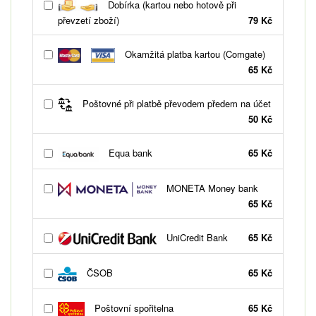
Dobírka (kartou nebo hotově při
převzetí zboží)
79 Kč
Okamžitá platba kartou (Comgate)
65 Kč
Poštovné při platbě převodem předem na účet
50 Kč
Equa bank
65 Kč
MONETA Money bank
65 Kč
UniCredit Bank
65 Kč
ČSOB
65 Kč
Poštovní spořitelna
65 Kč