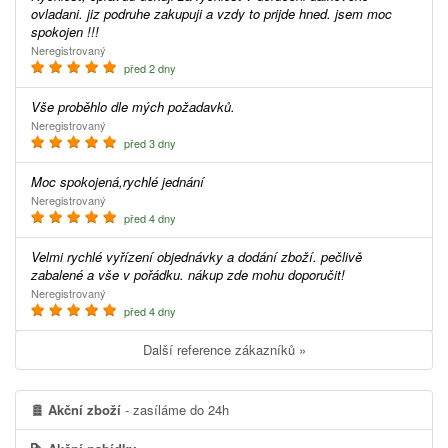
ovladani. jiz podruhe zakupuji a vzdy to prijde hned. jsem moc
spokojen !!!
Neregistrovaný
před 2 dny
Vše proběhlo dle mých požadavků.
Neregistrovaný
před 3 dny
Moc spokojená,rychlé jednání
Neregistrovaný
před 4 dny
Velmi rychlé vyřízení objednávky a dodání zboží. pečlivě
zabalené a vše v pořádku. nákup zde mohu doporučit!
Neregistrovaný
před 4 dny
Další reference zákazníků »
Akční zboží
- zasíláme do 24h