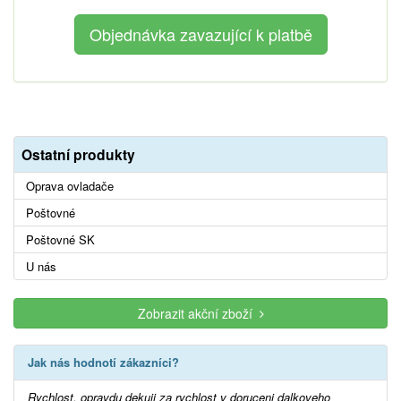
Ostatní produkty
Oprava ovladače
Poštovné
Poštovné SK
U nás
Zobrazit akční zboží
Jak nás hodnotí zákazníci?
Rychlost, opravdu dekuji za rychlost v doruceni dalkoveho