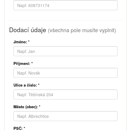
Dodací údaje
(všechna pole musíte vyplnit)
Jméno:
*
Příjmení:
*
Ulice a číslo:
*
Město (obec):
*
PSČ:
*