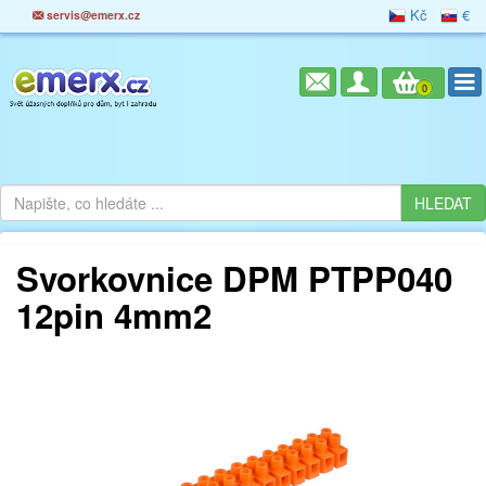
Kč
€
servis@emerx.cz
0
Svorkovnice DPM PTPP040
12pin 4mm2