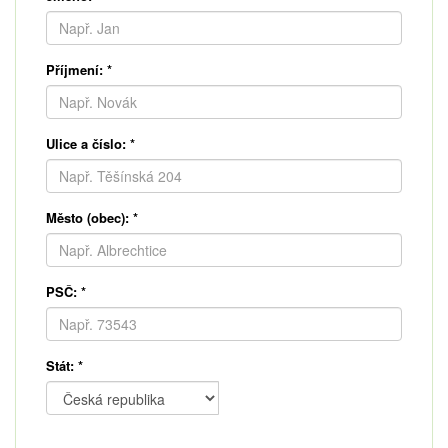
Příjmení:
*
Ulice a číslo:
*
Město (obec):
*
PSČ:
*
Stát:
*