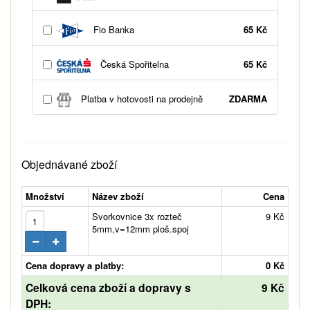
Fio Banka
65 Kč
Česká Spořitelna
65 Kč
Platba v hotovosti na prodejně
ZDARMA
Objednávané zboží
Množství
Název zboží
Cena
Svorkovnice 3x rozteč
9 Kč
5mm,v=12mm ploš.spoj
Cena dopravy a platby:
0 Kč
Celková cena zboží a dopravy s
9 Kč
DPH: