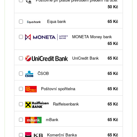
50 Kč
Equa bank
65 Kč
MONETA Money bank
65 Kč
UniCredit Bank
65 Kč
ČSOB
65 Kč
Poštovní spořitelna
65 Kč
Raiffeisenbank
65 Kč
mBank
65 Kč
Komerční Banka
65 Kč