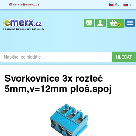
Kč
€
servis@emerx.cz
0
Svorkovnice 3x rozteč
5mm,v=12mm ploš.spoj