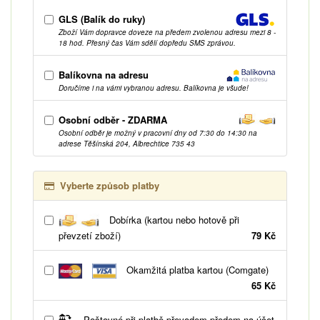
GLS (Balík do ruky)
Zboží Vám dopravce doveze na předem zvolenou adresu mezi 8 -
18 hod. Přesný čas Vám sdělí dopředu SMS zprávou.
Balíkovna na adresu
Doručíme i na vámi vybranou adresu. Balíkovna je všude!
Osobní odběr - ZDARMA
Osobní odběr je možný v pracovní dny od 7:30 do 14:30 na
adrese Těšínská 204, Albrechtice 735 43
Vyberte způsob platby
Dobírka (kartou nebo hotově při
převzetí zboží)
79 Kč
Okamžitá platba kartou (Comgate)
65 Kč
Poštovné při platbě převodem předem na účet