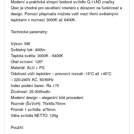
Moderní a praktické stropní bodové svítidlo Q-11AD značky
Qtec je vhodné pro osvětlení interiérů s důrazem na funkčnost a
design. Pomocí přepínače můžete volit mezi třemi světelnými
teplotami v rozmezí 3000K až 6400K.
Technické parametry:
Výkon: 5W
Světelný tok: 400lm
Teplota světla: 3000K - 6400K
Úhel svícení: 120º
Materiál: ALU + PS
Odolnost vůči teplotám – provozní rozsah -15°C až +45°C
– 220-240V AC, 50/60Hz
Index podání barev: Ra ≥70
Životnost: 25.000hodin
Moderní design – elegantní bílé provedení
Rozměr (ŠxVxH): 75x65x75mm
Průměr 1 svítidla: ø75mm
Váha svítidla NETTO: 125g
Použití: