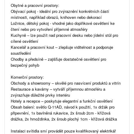
Obytné a pracovní prostory:
Obývací pokoj - ideální pro zvýraznění konkrétních částí
místnosti, například obrazů, knihoven nebo dekorací
Ložnice, dětský pokoj - vhodné jako doplňkové osvětlení ke
čtení nebo pro vytvoření příjemné atmosféry
Kuchyně – lze použít nad pracovní desku nebo jídelní stůl pro
cílené osvětlení
Kancelář a pracovní kout – zlepšuje viditelnost a podporuje
soustředění
Chodby a předsíně – zajišťuje dostatečné osvětlení pro
bezpečný pohyb
Komerční prostory:
Obchody a showroomy – skvělé pro nasvícení produktů a vitrín
Restaurace a kavárny – vytváří příjemnou atmosféru a
zvýrazňuje důležité prvky interiéru
Hotely a recepce – poskytuje elegantní a funkční osvětlení
Obsah balení: světlo Q-11AD, návod k použití, 1x držák pro
připevnění, 1x bavlněná rukavice, 2x šroub 2cm - křížová
drážka, 2x hmoždinka, 2x šroub plochý 1cm - křížová drážka
Instalaci svítidla smí provádět pouze kvalifikovaný elektrikář