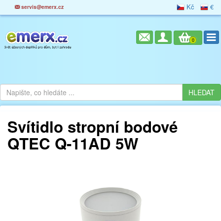
Kč
€
servis@emerx.cz
0
Svítidlo stropní bodové
QTEC Q-11AD 5W