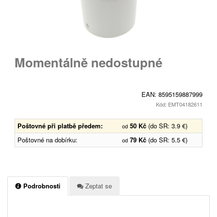
Momentálně nedostupné
EAN:
8595159887999
Kód: EMT04182611
Poštovné při platbě předem:
50 Kč
(do SR: 3.9 €)
od
Poštovné na dobírku:
79 Kč
(do SR: 5.5 €)
od
Podrobnosti
Zeptat se