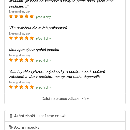
ovladani. jiz podruhe zakupuji a vzdy to prijde hned. jsem moc
spokojen !!!
Neregistrovaný
před 3 dny
Vše proběhlo dle mých požadavků.
Neregistrovaný
před 4 dny
Moc spokojená,rychlé jednání
Neregistrovaný
před 4 dny
Velmi rychlé vyřízení objednávky a dodání zboží. pečlivě
zabalené a vše v pořádku. nákup zde mohu doporučit!
Neregistrovaný
před 5 dny
Další reference zákazníků »
Akční zboží
- zasíláme do 24h
Akční nabídky