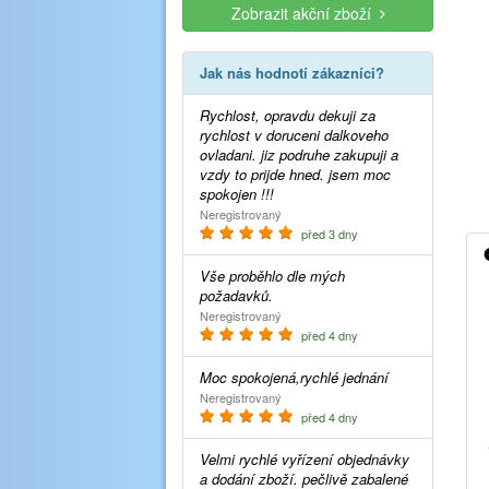
Zobrazit akční zboží
Jak nás hodnotí zákazníci?
Rychlost, opravdu dekuji za
rychlost v doruceni dalkoveho
ovladani. jiz podruhe zakupuji a
vzdy to prijde hned. jsem moc
spokojen !!!
Neregistrovaný
před 3 dny
Vše proběhlo dle mých
požadavků.
Neregistrovaný
před 4 dny
Moc spokojená,rychlé jednání
Neregistrovaný
před 4 dny
Velmi rychlé vyřízení objednávky
a dodání zboží. pečlivě zabalené