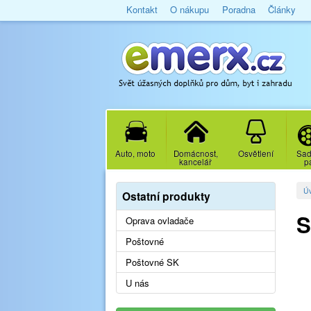
Kontakt
O nákupu
Poradna
Články
Auto, moto
Domácnost,
Osvětlení
Sad
kancelář
p
Ú
Ostatní produkty
S
Oprava ovladače
Poštovné
Poštovné SK
U nás