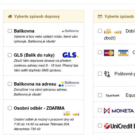
Vyberte způsob dopravy
Vyberte způsob 
Balíkovna
Dobír
Vyberte si box nebo výdejní místo, které vám
zboží)
vyhovuje. Balíkovna je všude!
O
GLS (Balík do ruky)
Zboží Vám dopravce doveze na předem
zvolenou adresu mezi 8 - 18 hod. Přesný čas
Vám sdělí dopředu SMS zprávou.
Poštovné p
Balíkovna na adresu
Doručíme i na vámi vybranou adresu.
Equa
Balíkovna je všude!
Osobní odběr - ZDARMA
Osobní odběr je možný v pracovní dny od
7:30 do 14:30 na adrese Těšínská 204,
Albrechtice 735 43