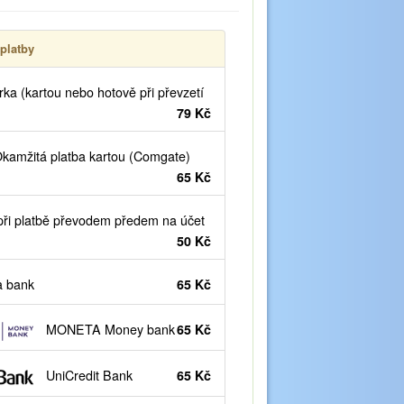
platby
ka (kartou nebo hotově při převzetí
79 Kč
kamžitá platba kartou (Comgate)
65 Kč
ři platbě převodem předem na účet
50 Kč
 bank
65 Kč
MONETA Money bank
65 Kč
UniCredit Bank
65 Kč