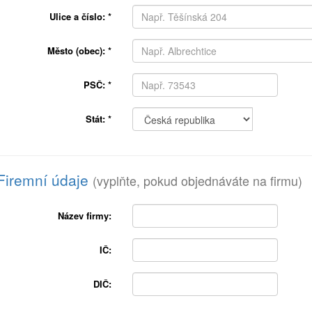
Ulice a číslo:
*
Město (obec):
*
PSČ:
*
Stát:
*
Firemní údaje
(vyplňte, pokud objednáváte na firmu)
Název firmy:
IČ:
DIČ: