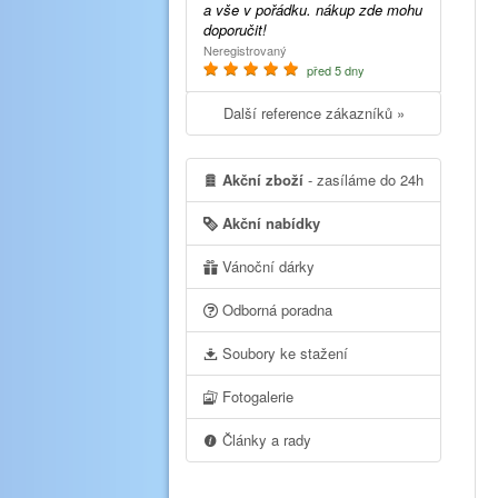
a vše v pořádku. nákup zde mohu
doporučit!
Neregistrovaný
před 5 dny
Další reference zákazníků »
Akční zboží
- zasíláme do 24h
Akční nabídky
Vánoční dárky
Odborná poradna
Soubory ke stažení
Fotogalerie
Články a rady