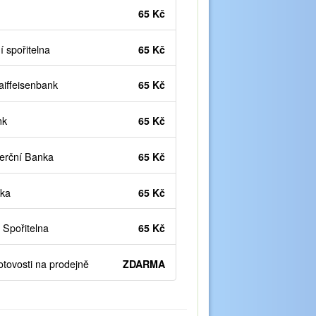
65 Kč
 spořitelna
65 Kč
iffeisenbank
65 Kč
nk
65 Kč
rční Banka
65 Kč
ka
65 Kč
Spořitelna
65 Kč
otovosti na prodejně
ZDARMA