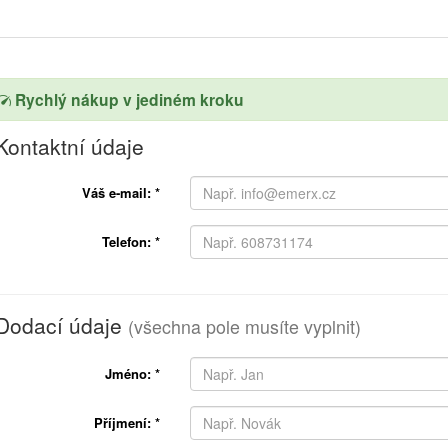
Rychlý nákup v jediném kroku
Kontaktní údaje
Váš e-mail:
*
Telefon:
*
Dodací údaje
(všechna pole musíte vyplnit)
Jméno:
*
Příjmení:
*