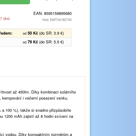
EAN:
8595159895680
 7 dnů
Kód: EMT04182740
předem:
50 Kč
(do SR: 3.9 €)
od
79 Kč
(do SR: 5.5 €)
od
vítivost až 450lm. Díky kombinaci solárního
du, kempování i večerní posezení venku.
 a 100 %), takže si snadno přizpůsobíte
tou 1200 mAh zajistí až 8 hodin svícení na
kající vodou. Díky kompaktním rozměrům a