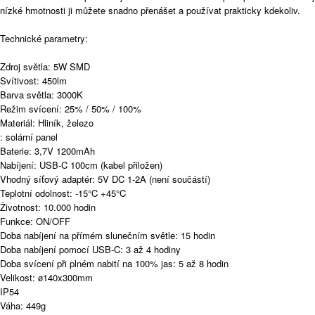
nízké hmotnosti ji můžete snadno přenášet a používat prakticky kdekoliv.
Technické parametry:
Zdroj světla: 5W SMD
Svítivost: 450lm
Barva světla: 3000K
Režim svícení: 25% / 50% / 100%
Materiál: Hliník, železo
: solární panel
Baterie: 3,7V 1200mAh
Nabíjení: USB-C 100cm (kabel přiložen)
Vhodný síťový adaptér: 5V DC 1-2A (není součástí)
Teplotní odolnost: -15°C +45°C
Životnost: 10.000 hodin
Funkce: ON/OFF
Doba nabíjení na přímém slunečním světle: 15 hodin
Doba nabíjení pomocí USB-C: 3 až 4 hodiny
Doba svícení při plném nabití na 100% jas: 5 až 8 hodin
Velikost: ø140x300mm
IP54
Váha: 449g