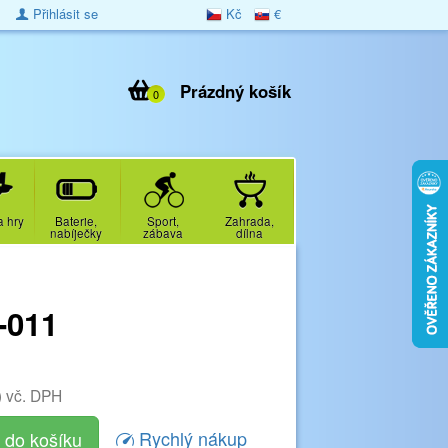
Přihlásit se
Kč
€
Prázdný košík
0
a hry
Baterie,
Sport,
Zahrada,
nabíječky
zábava
dílna
-011
)
vč. DPH
Rychlý nákup