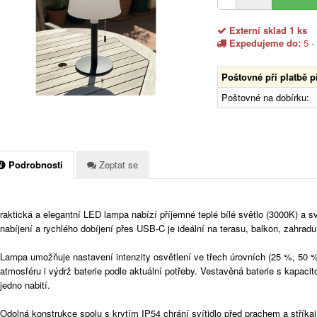
Externí sklad 1 ks
Expedujeme do:
5 -
Poštovné při platbě 
Poštovné na dobírku:
Podrobnosti
Zeptat se
raktická a elegantní LED lampa nabízí příjemné teplé bílé světlo (3000K) a s
nabíjení a rychlého dobíjení přes USB-C je ideální na terasu, balkon, zahra
Lampa umožňuje nastavení intenzity osvětlení ve třech úrovních (25 %, 50 %
atmosféru i výdrž baterie podle aktuální potřeby. Vestavěná baterie s kapaci
jedno nabití.
Odolná konstrukce spolu s krytím IP54 chrání svítidlo před prachem a stří