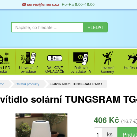
servis@emerx.cz
Po–Pá 8:00–18:00
y LED
Univerzální
DÁLKOVÉ
Dálkové
Lezecké
Hračky 
ásků
ovladače
OVLADAČE
ovladače TV
kameny
vod
Ostatní produkty
Svítidlo solární TUNGSRAM TG-011
vítidlo solární TUNGSRAM TG
406 Kč
(16.7 €
ks