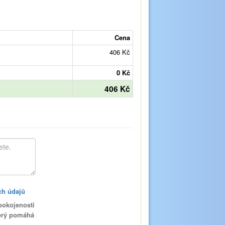
Cena
406 Kč
0 Kč
406 Kč
ch údajů
pokojenosti
terý pomáhá