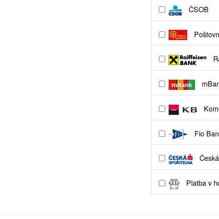
ČSOB
Poštovní
Ra
mBa
Kome
Fio Ban
Česká 
Platba v h