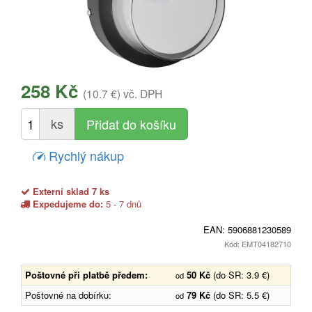
258 Kč
(10.7 €)
vč. DPH
ks
Rychlý nákup
Externí sklad 7 ks
Expedujeme do:
5 - 7 dnů
EAN:
5906881230589
Kód: EMT04182710
Poštovné při platbě předem:
50 Kč
(do SR: 3.9 €)
od
Poštovné na dobírku:
79 Kč
(do SR: 5.5 €)
od