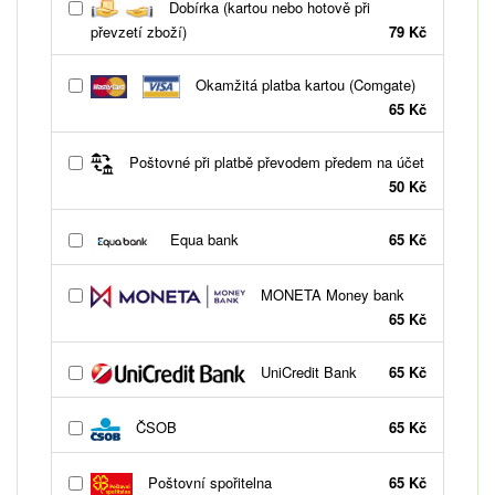
Dobírka (kartou nebo hotově při
převzetí zboží)
79 Kč
Okamžitá platba kartou (Comgate)
65 Kč
Poštovné při platbě převodem předem na účet
50 Kč
Equa bank
65 Kč
MONETA Money bank
65 Kč
UniCredit Bank
65 Kč
ČSOB
65 Kč
Poštovní spořitelna
65 Kč