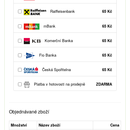
Raiffeisenbank
65 Kč
mBank
65 Kč
Komerční Banka
65 Kč
Fio Banka
65 Kč
Česká Spořitelna
65 Kč
Platba v hotovosti na prodejně
ZDARMA
Objednávané zboží
Množství
Název zboží
Cena