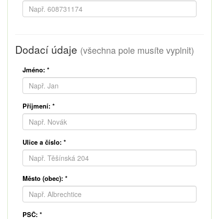
Dodací údaje
(všechna pole musíte vyplnit)
Jméno:
*
Příjmení:
*
Ulice a číslo:
*
Město (obec):
*
PSČ:
*