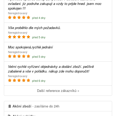
ovladani. jiz podruhe zakupuji a vzdy to prijde hned. jsem moc
spokojen !!!
Neregistrovaný
před 4 dny
Vše proběhlo dle mých požadavků.
Neregistrovaný
před 5 dny
Moc spokojená,rychlé jednání
Neregistrovaný
před 5 dny
Velmi rychlé vyřízení objednávky a dodání zboží. pečlivě
zabalené a vše v pořádku. nákup zde mohu doporučit!
Neregistrovaný
před 6 dny
Další reference zákazníků »
Akční zboží
- zasíláme do 24h