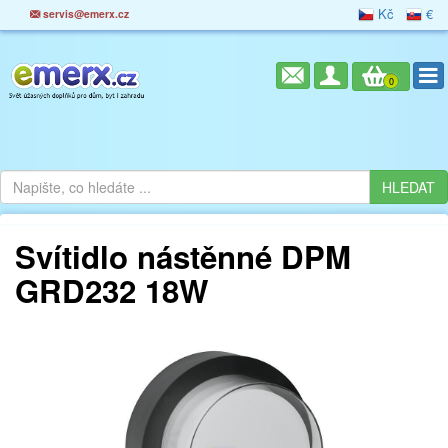
Kč
€
servis@emerx.cz
0
Svítidlo nástěnné DPM
GRD232 18W