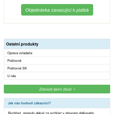
Ostatní produkty
Oprava ovladače
Poštovné
Poštovné SK
U nás
Zobrazit akční zboží
Jak nás hodnotí zákazníci?
Rychlost, opravdu dekuji za rychlost v doruceni dalkoveho