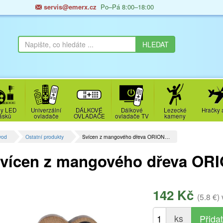
servis@emerx.cz
Po–Pá 8:00–18:00
y LED
Univerzální
DÁLKOVÉ
Dálkové
Lezecké
Hračky 
ásků
ovladače
OVLADAČE
ovladače TV
kameny
vod
Ostatní produkty
Svícen z mangového dřeva ORION…
vícen z mangového dřeva ORIO
142 Kč
(5.8 €)
ks