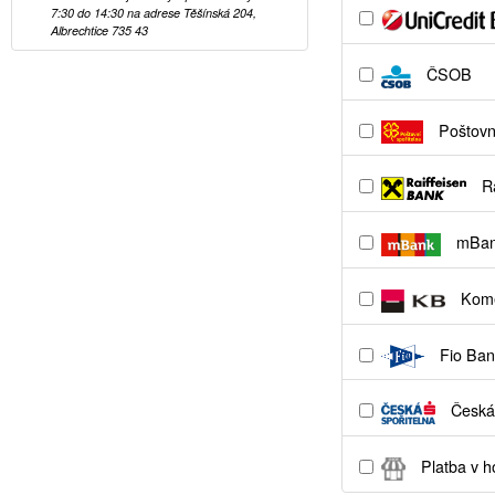
7:30 do 14:30 na adrese Těšínská 204,
Albrechtice 735 43
ČSOB
Poštovní
Ra
mBa
Kome
Fio Ban
Česká 
Platba v h