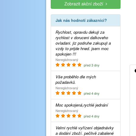
Zobrazit akční zboží
Jak nás hodnotí zákazníci?
Rychlost, opravdu dekuji za
rychlost v doruceni dalkoveho
ovladani. jiz podruhe zakupuji a
vzdy to prijde hned. jsem moc
spokojen !!!
Neregistrovaný
před 3 dny
Vše proběhlo dle mých
požadavků.
Neregistrovaný
před 4 dny
Moc spokojená,rychlé jednání
Neregistrovaný
před 4 dny
Velmi rychlé vyřízení objednávky
a dodání zboží. pečlivě zabalené