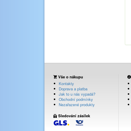
Vše o nákupu
Kontakty
Doprava a platba
Jak to u nás vypadá?
Obchodní podmínky
Nezařazené produkty
Sledování zásilek