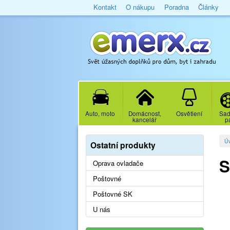
Kontakt
O nákupu
Poradna
Články
Auto, moto
Domácnost,
Osvětlení
Sad
kancelář
p
Ú
Ostatní produkty
S
Oprava ovladače
Poštovné
Poštovné SK
U nás