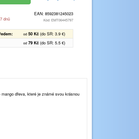
EAN:
8592381245023
 7 dnů
Kód: EMT06445797
předem:
50 Kč
(do SR: 3.9 €)
od
79 Kč
(do SR: 5.5 €)
od
ho mango dřeva, které je známé svou krásnou