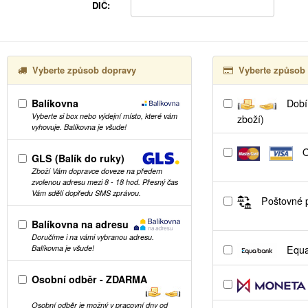
DIČ:
Vyberte způsob dopravy
Vyberte způsob 
Balíkovna
Dobír
Vyberte si box nebo výdejní místo, které vám
zboží)
vyhovuje. Balíkovna je všude!
O
GLS (Balík do ruky)
Zboží Vám dopravce doveze na předem
zvolenou adresu mezi 8 - 18 hod. Přesný čas
Vám sdělí dopředu SMS zprávou.
Poštovné p
Balíkovna na adresu
Doručíme i na vámi vybranou adresu.
Equa
Balíkovna je všude!
Osobní odběr - ZDARMA
Osobní odběr je možný v pracovní dny od