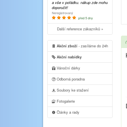
a vše v pořádku. nákup zde mohu
doporučit!
Neregistrovaný
před 5 dny
Další reference zákazníků »
Akční zboží
- zasíláme do 24h
Akční nabídky
Vánoční dárky
Odborná poradna
Soubory ke stažení
Fotogalerie
Články a rady