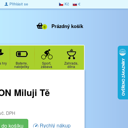
Přihlásit se
Kč
€
Prázdný košík
0
a hry
Baterie,
Sport,
Zahrada,
nabíječky
zábava
dílna
N Miluji Tě
vč. DPH
Rychlý nákup