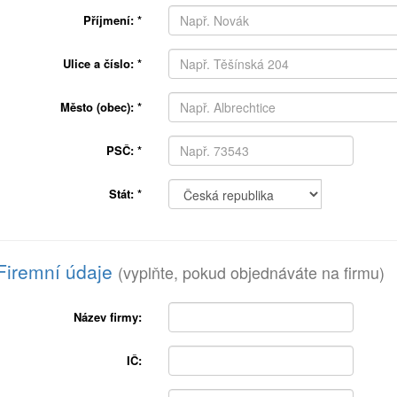
Příjmení:
*
Ulice a číslo:
*
Město (obec):
*
PSČ:
*
Stát:
*
Firemní údaje
(vyplňte, pokud objednáváte na firmu)
Název firmy:
IČ: