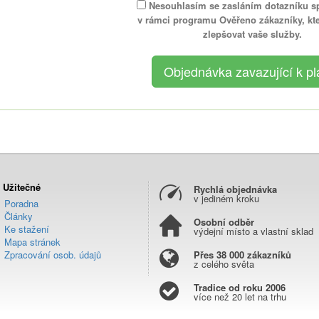
Nesouhlasím se zasláním dotazníku s
v rámci programu Ověřeno zákazníky, k
zlepšovat vaše služby.
Užitečné
Rychlá objednávka
v jediném kroku
Poradna
Články
Osobní odběr
Ke stažení
výdejní místo a vlastní sklad
Mapa stránek
Zpracování osob. údajů
Přes 38 000 zákazníků
z celého světa
Tradice od roku 2006
více než 20 let na trhu