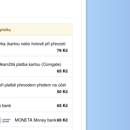
platby
ka (kartou nebo hotově při převzetí
79 Kč
kamžitá platba kartou (Comgate)
65 Kč
ři platbě převodem předem na účet
50 Kč
 bank
65 Kč
MONETA Money bank
65 Kč