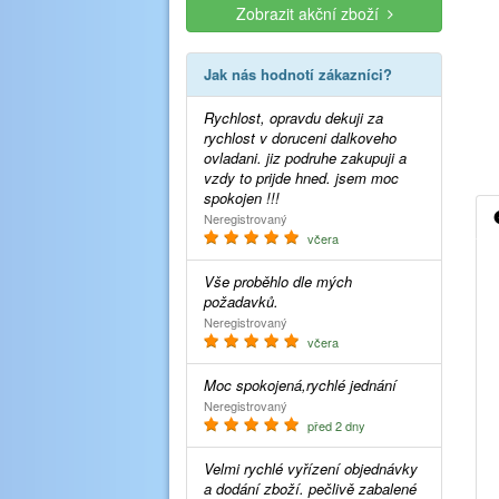
Zobrazit akční zboží
Jak nás hodnotí zákazníci?
Rychlost, opravdu dekuji za
rychlost v doruceni dalkoveho
ovladani. jiz podruhe zakupuji a
vzdy to prijde hned. jsem moc
spokojen !!!
Neregistrovaný
včera
Vše proběhlo dle mých
požadavků.
Neregistrovaný
včera
Moc spokojená,rychlé jednání
Neregistrovaný
před 2 dny
Velmi rychlé vyřízení objednávky
a dodání zboží. pečlivě zabalené