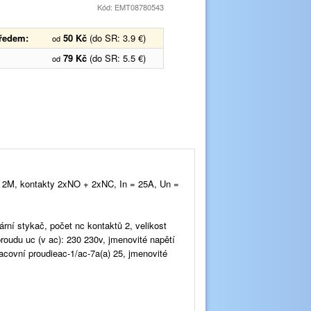
Kód: EMT08780543
předem:
50 Kč
(do SR: 3.9 €)
od
79 Kč
(do SR: 5.5 €)
od
 2M, kontakty 2xNO + 2xNC, In = 25A, Un =
ární stykač, počet nc kontaktů 2, velikost
roudu uc (v ac): 230 230v, jmenovité napětí
acovní proudieac-1/ac-7a(a) 25, jmenovité