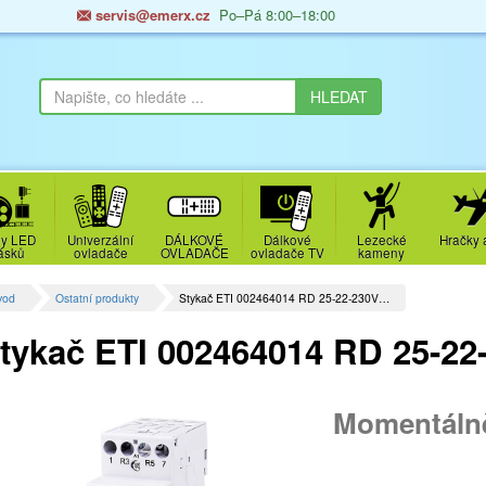
servis@emerx.cz
Po–Pá 8:00–18:00
y LED
Univerzální
DÁLKOVÉ
Dálkové
Lezecké
Hračky 
ásků
ovladače
OVLADAČE
ovladače TV
kameny
vod
Ostatní produkty
Stykač ETI 002464014 RD 25-22-230V…
tykač ETI 002464014 RD 25-2
Momentáln