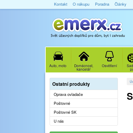
Kontakt
O nákupu
Poradna
Články
Auto, moto
Domácnost,
Osvětlení
Sad
kancelář
p
Ú
Ostatní produkty
S
Oprava ovladače
Poštovné
Poštovné SK
U nás