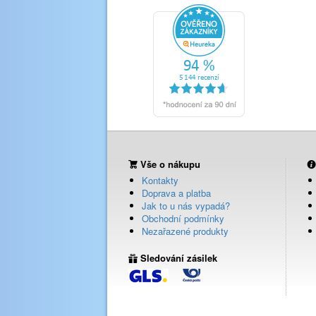
Vše o nákupu
Kontakty
Doprava a platba
Jak to u nás vypadá?
Obchodní podmínky
Nezařazené produkty
Sledování zásilek