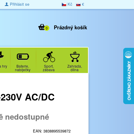
Přihlásit se
Kč
€
Prázdný košík
0
a hry
Baterie,
Sport,
Zahrada,
nabíječky
zábava
dílna
2-230V AC/DC
ě nedostupné
EAN:
3838895539872