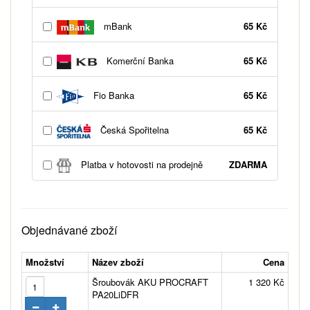
mBank
65 Kč
Komerční Banka
65 Kč
Fio Banka
65 Kč
Česká Spořitelna
65 Kč
Platba v hotovosti na prodejně
ZDARMA
Objednávané zboží
Množství
Název zboží
Cena
Šroubovák AKU PROCRAFT
1 320 Kč
PA20LiDFR