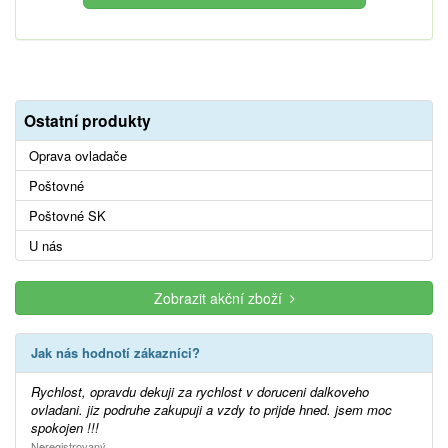
Ostatní produkty
Oprava ovladače
Poštovné
Poštovné SK
U nás
Zobrazit akční zboží
Jak nás hodnotí zákazníci?
Rychlost, opravdu dekuji za rychlost v doruceni dalkoveho
ovladani. jiz podruhe zakupuji a vzdy to prijde hned. jsem moc
spokojen !!!
Neregistrovaný