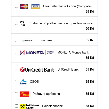
Okamžitá platba kartou (Comgate)
65 Kč
Poštovné při platbě převodem předem na účet
50 Kč
Equa bank
65 Kč
MONETA Money bank
65 Kč
UniCredit Bank
65 Kč
ČSOB
65 Kč
Poštovní spořitelna
65 Kč
Raiffeisenbank
65 Kč