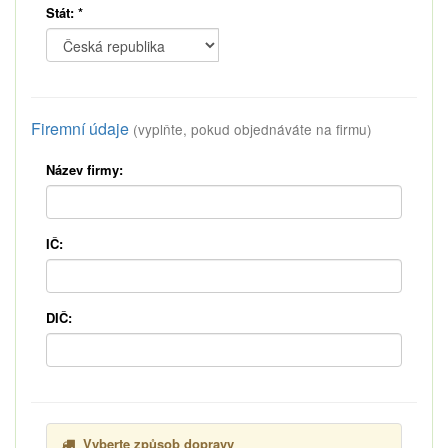
Stát:
*
Firemní údaje
(vyplňte, pokud objednáváte na firmu)
Název firmy:
IČ:
DIČ:
Vyberte způsob dopravy