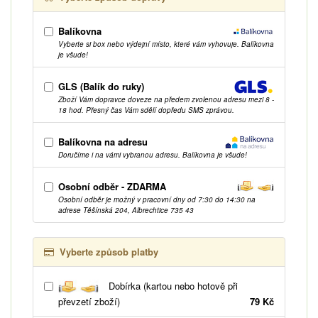
Balíkovna
Vyberte si box nebo výdejní místo, které vám vyhovuje. Balíkovna
je všude!
GLS (Balík do ruky)
Zboží Vám dopravce doveze na předem zvolenou adresu mezi 8 -
18 hod. Přesný čas Vám sdělí dopředu SMS zprávou.
Balíkovna na adresu
Doručíme i na vámi vybranou adresu. Balíkovna je všude!
Osobní odběr - ZDARMA
Osobní odběr je možný v pracovní dny od 7:30 do 14:30 na
adrese Těšínská 204, Albrechtice 735 43
Vyberte způsob platby
Dobírka (kartou nebo hotově při
převzetí zboží)
79 Kč