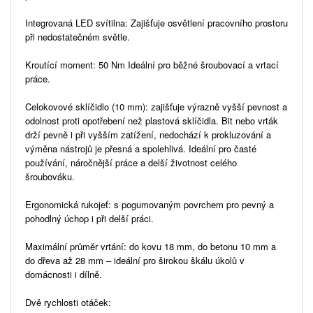
Integrovaná LED svítilna: Zajišťuje osvětlení pracovního prostoru
při nedostatečném světle.
Kroutící moment: 50 Nm Ideální pro běžné šroubovací a vrtací
práce.
Celokovové sklíčidlo (10 mm): zajišťuje výrazně vyšší pevnost a
odolnost proti opotřebení než plastová sklíčidla. Bit nebo vrták
drží pevně i při vyšším zatížení, nedochází k prokluzování a
výměna nástrojů je přesná a spolehlivá. Ideální pro časté
používání, náročnější práce a delší životnost celého
šroubováku.
Ergonomická rukojeť: s pogumovaným povrchem pro pevný a
pohodlný úchop i při delší práci.
Maximální průměr vrtání: do kovu 18 mm, do betonu 10 mm a
do dřeva až 28 mm – ideální pro širokou škálu úkolů v
domácnosti i dílně.
Dvě rychlosti otáček: