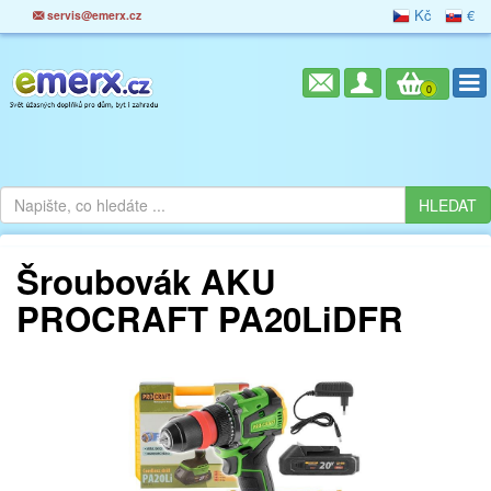
Kč
€
servis@emerx.cz
0
Šroubovák AKU
PROCRAFT PA20LiDFR