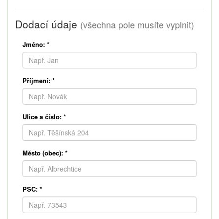
Dodací údaje
(všechna pole musíte vyplnit)
Jméno:
*
Příjmení:
*
Ulice a číslo:
*
Město (obec):
*
PSČ:
*