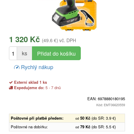
1 320 Kč
(49.6 €)
vč. DPH
ks
Rychlý nákup
Externí sklad 1 ks
Expedujeme do:
5 - 7 dnů
EAN:
6978880180195
Kód: EMT06620559
Poštovné při platbě předem:
50 Kč
(do SR: 3.9 €)
od
Poštovné na dobírku:
79 Kč
(do SR: 5.5 €)
od