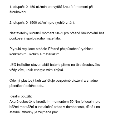
1. stupeň: 0–450 ot./min pro vyšší kroutící moment při
šroubování.
2. stupeň: 0–1500 ot./min pro rychlé vrtání.
Nastavitelný krouticí moment 20+1 pro přesné šroubování bez
poškození spojovacího materiálu.
Plynulá regulace otáček: Přesné přizpůsobení rychlosti
konkrétním úkolům a materiálům.
LED indikátor stavu nabití baterie přímo na těle šroubováku –
vždy víte, kolik energie vám zbývá.
Odolný plastový kufr zajišťuje bezpečné uložení a snadné
přenášení celého setu.
Ideální použití:
Aku šroubovák s krouticím momentem 50 Nm je ideální pro
běžné montážní a instalační práce v domácnosti, dílně i na
stavbě. Vhodný je zejména pro: