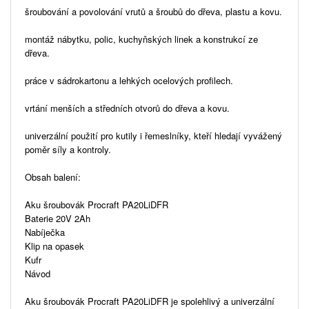
šroubování a povolování vrutů a šroubů do dřeva, plastu a kovu.
montáž nábytku, polic, kuchyňských linek a konstrukcí ze
dřeva.
práce v sádrokartonu a lehkých ocelových profilech.
vrtání menších a středních otvorů do dřeva a kovu.
univerzální použití pro kutily i řemeslníky, kteří hledají vyvážený
poměr síly a kontroly.
Obsah balení:
Aku šroubovák Procraft PA20LiDFR
Baterie 20V 2Ah
Nabíječka
Klip na opasek
Kufr
Návod
Aku šroubovák Procraft PA20LiDFR je spolehlivý a univerzální