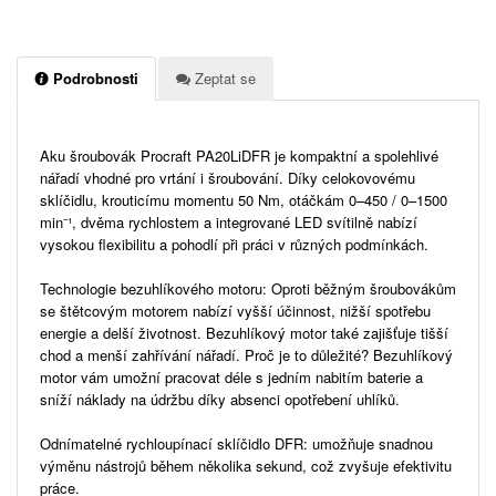
Podrobnosti
Zeptat se
Aku šroubovák Procraft PA20LiDFR je kompaktní a spolehlivé
nářadí vhodné pro vrtání i šroubování. Díky celokovovému
sklíčidlu, krouticímu momentu 50 Nm, otáčkám 0–450 / 0–1500
min⁻¹, dvěma rychlostem a integrované LED svítilně nabízí
vysokou flexibilitu a pohodlí při práci v různých podmínkách.
Technologie bezuhlíkového motoru: Oproti běžným šroubovákům
se štětcovým motorem nabízí vyšší účinnost, nižší spotřebu
energie a delší životnost. Bezuhlíkový motor také zajišťuje tišší
chod a menší zahřívání nářadí. Proč je to důležité? Bezuhlíkový
motor vám umožní pracovat déle s jedním nabitím baterie a
sníží náklady na údržbu díky absenci opotřebení uhlíků.
Odnímatelné rychloupínací sklíčidlo DFR: umožňuje snadnou
výměnu nástrojů během několika sekund, což zvyšuje efektivitu
práce.