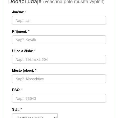
Dodací údaje
(všechna pole musíte vyplnit)
Jméno:
*
Příjmení:
*
Ulice a číslo:
*
Město (obec):
*
PSČ:
*
Stát:
*