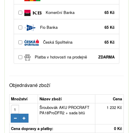
Komerční Banka
65 Kč
Fio Banka
65 Kč
Česká Spořitelna
65 Kč
Platba v hotovosti na prodejně
ZDARMA
Objednávané zboží
Množství
Název zboží
Cena
Šroubovák AKU PROCRAFT
1 232 Kč
PA18ProDFR2 + sada bitů
Cena dopravy a platby:
0 Kč