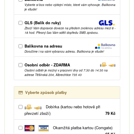
Vyberte si box nebo výdejní místo, které vám vyhovuje. Balíkovna
je všude!
GLS (Balík do ruky)
Zboží Vám dopravce doveze na předem zvolenou adresu mezi 8 -
18 hod. Přesný čas Vám sdělí dopředu SMS zprávou.
Balíkovna na adresu
Doručíme i na vámi vybranou adresu. Balíkovna je všude!
Osobní odběr - ZDARMA
Osobní odběr je možný v pracovní dny od 7:30 do 14:30 na
adrese Těšínská 204, Albrechtice 735 43
Vyberte způsob platby
Dobírka (kartou nebo hotově při
převzetí zboží)
79 Kč
Okamžitá platba kartou (Comgate)