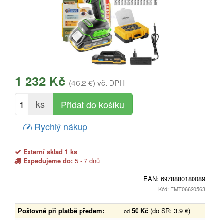
1 232 Kč
(46.2 €)
vč. DPH
ks
Rychlý nákup
Externí sklad 1 ks
Expedujeme do:
5 - 7 dnů
EAN:
6978880180089
Kód: EMT06620563
Poštovné při platbě předem:
50 Kč
(do SR: 3.9 €)
od