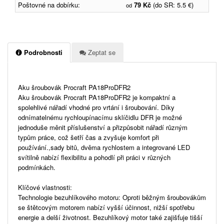
Poštovné na dobírku:
79 Kč
(do SR: 5.5 €)
od
Podrobnosti
Zeptat se
Aku šroubovák Procraft PA18ProDFR2
Aku šroubovák Procraft PA18ProDFR2 je kompaktní a
spolehlivé nářadí vhodné pro vrtání i šroubování. Díky
odnímatelnému rychloupínacímu sklíčidlu DFR je možné
jednoduše měnit příslušenství a přizpůsobit nářadí různým
typům práce, což šetří čas a zvyšuje komfort při
používání.,sady bitů, dvěma rychlostem a integrované LED
svítilně nabízí flexibilitu a pohodlí při práci v různých
podmínkách.
Klíčové vlastnosti:
Technologie bezuhlíkového motoru: Oproti běžným šroubovákům
se štětcovým motorem nabízí vyšší účinnost, nižší spotřebu
energie a delší životnost. Bezuhlíkový motor také zajišťuje tišší