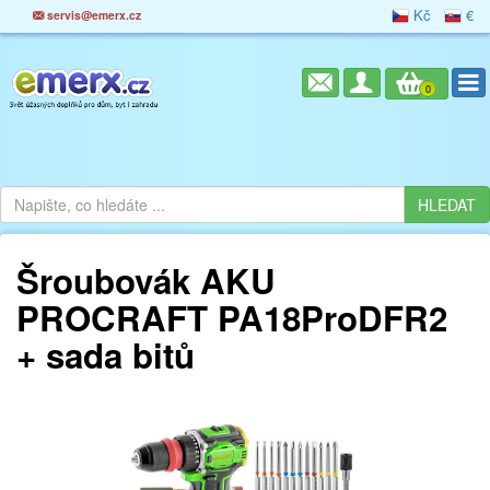
Kč
€
servis@emerx.cz
0
Šroubovák AKU
PROCRAFT PA18ProDFR2
+ sada bitů