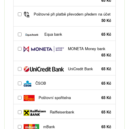
65 Kč
Poštovné při platbě převodem předem na účet
50 Kč
Equa bank
65 Kč
MONETA Money bank
65 Kč
UniCredit Bank
65 Kč
ČSOB
65 Kč
Poštovní spořitelna
65 Kč
Raiffeisenbank
65 Kč
mBank
65 Kč