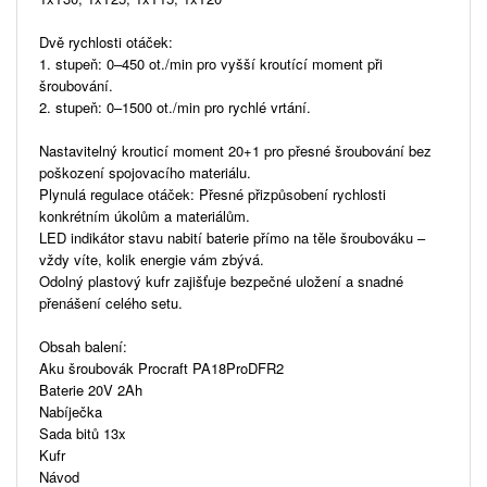
Dvě rychlosti otáček:
1. stupeň: 0–450 ot./min pro vyšší kroutící moment při
šroubování.
2. stupeň: 0–1500 ot./min pro rychlé vrtání.
Nastavitelný krouticí moment 20+1 pro přesné šroubování bez
poškození spojovacího materiálu.
Plynulá regulace otáček: Přesné přizpůsobení rychlosti
konkrétním úkolům a materiálům.
LED indikátor stavu nabití baterie přímo na těle šroubováku –
vždy víte, kolik energie vám zbývá.
Odolný plastový kufr zajišťuje bezpečné uložení a snadné
přenášení celého setu.
Obsah balení:
Aku šroubovák Procraft PA18ProDFR2
Baterie 20V 2Ah
Nabíječka
Sada bitů 13x
Kufr
Návod