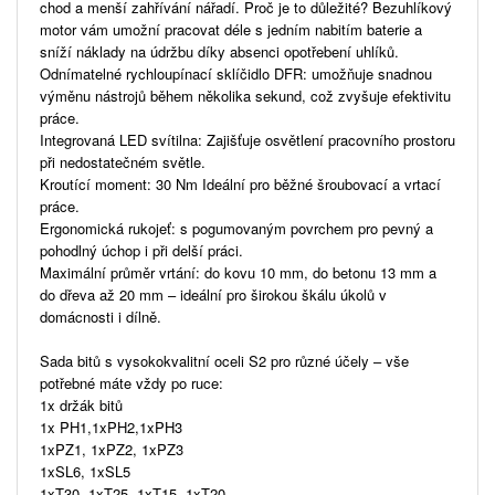
chod a menší zahřívání nářadí. Proč je to důležité? Bezuhlíkový
motor vám umožní pracovat déle s jedním nabitím baterie a
sníží náklady na údržbu díky absenci opotřebení uhlíků.
Odnímatelné rychloupínací sklíčidlo DFR: umožňuje snadnou
výměnu nástrojů během několika sekund, což zvyšuje efektivitu
práce.
Integrovaná LED svítilna: Zajišťuje osvětlení pracovního prostoru
při nedostatečném světle.
Kroutící moment: 30 Nm Ideální pro běžné šroubovací a vrtací
práce.
Ergonomická rukojeť: s pogumovaným povrchem pro pevný a
pohodlný úchop i při delší práci.
Maximální průměr vrtání: do kovu 10 mm, do betonu 13 mm a
do dřeva až 20 mm – ideální pro širokou škálu úkolů v
domácnosti i dílně.
Sada bitů s vysokokvalitní oceli S2 pro různé účely – vše
potřebné máte vždy po ruce:
1x držák bitů
1x PH1,1xPH2,1xPH3
1xPZ1, 1xPZ2, 1xPZ3
1xSL6, 1xSL5
1xT30, 1xT25, 1xT15, 1xT20