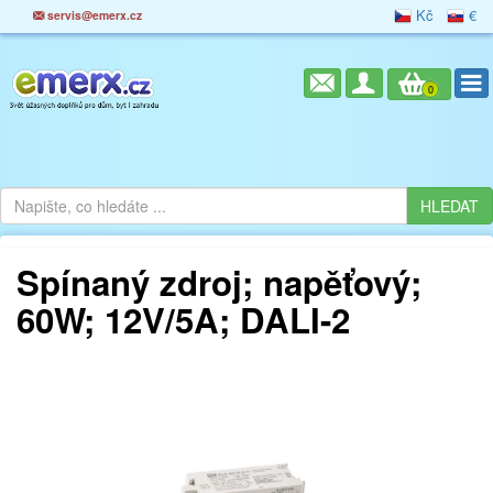
Kč
€
servis@emerx.cz
0
Spínaný zdroj; napěťový;
60W; 12V/5A; DALI-2