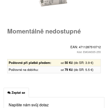
Momentálně nedostupné
EAN:
4711287510712
Kód: EMGM335-255
Poštovné při platbě předem:
50 Kč
(do SR: 3.9 €)
od
Poštovné na dobírku:
79 Kč
(do SR: 5.5 €)
od
Zeptat se
Napište nám svůj dotaz