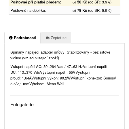
Poštovné při platbě předem:
50 Kč
(do SR: 3.9 €)
od
Poštovné na dobírku:
79 Kč
(do SR: 5.5 €)
od
Podrobnosti
Zeptat se
Spínaný napájecí adaptér síťový, Stabilizovaný - bez síťové
vidlice (viz související zboží)
Vstupní napětí AC: 80..264 Vac / 47..63 HzVstupní napětí
DC: 113..370 VdcVýstupní napětí: 55VVýstupní
proud: 1,64AVýstupní výkon: 90,2WVýstupní konektor: Souosý
5,5/2,1 mmVýrobce: Mean Well
Fotogalerie