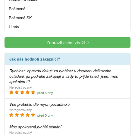
Poštovné
Poštovné SK
U nás
Zobrazit akční zboží
Jak nás hodnotí zákazníci?
Rychlost, opravdu dekuji za rychlost v doruceni dalkoveho
ovladani. jiz podruhe zakupuji a vzdy to prijde hned. jsem moc
spokojen !!!
Neregistrovaný
před 4 dny
Vše proběhlo dle mých požadavků.
Neregistrovaný
před 5 dny
Moc spokojená,rychlé jednání
Neregistrovaný