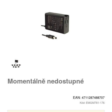
Momentálně nedostupné
EAN:
4711287488707
Kód: EMGM781-176