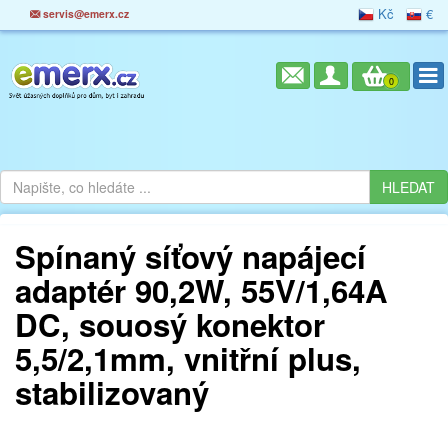
Kč
€
servis@emerx.cz
0
Spínaný síťový napájecí
adaptér 90,2W, 55V/1,64A
DC, souosý konektor
5,5/2,1mm, vnitřní plus,
stabilizovaný