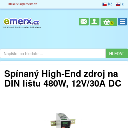
Kč
€
servis@emerx.cz
0
Spínaný High-End zdroj na
DIN lištu 480W, 12V/30A DC