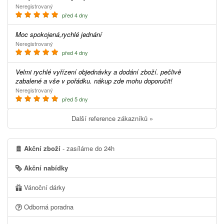
Neregistrovaný
před 4 dny
Moc spokojená,rychlé jednání
Neregistrovaný
před 4 dny
Velmi rychlé vyřízení objednávky a dodání zboží. pečlivě
zabalené a vše v pořádku. nákup zde mohu doporučit!
Neregistrovaný
před 5 dny
Další reference zákazníků »
Akční zboží
- zasíláme do 24h
Akční nabídky
Vánoční dárky
Odborná poradna