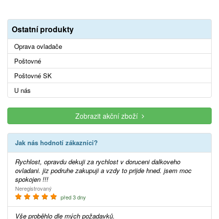
Ostatní produkty
Oprava ovladače
Poštovné
Poštovné SK
U nás
Zobrazit akční zboží
Jak nás hodnotí zákazníci?
Rychlost, opravdu dekuji za rychlost v doruceni dalkoveho
ovladani. jiz podruhe zakupuji a vzdy to prijde hned. jsem moc
spokojen !!!
Neregistrovaný
před 3 dny
Vše proběhlo dle mých požadavků.