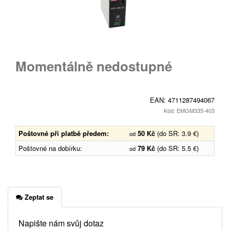
Momentálně nedostupné
EAN:
4711287494067
Kód: EMGM335-403
Poštovné při platbě předem:
50 Kč
(do SR: 3.9 €)
od
Poštovné na dobírku:
79 Kč
(do SR: 5.5 €)
od
Zeptat se
Napište nám svůj dotaz