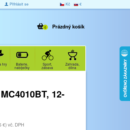
Přihlásit se
Kč
€
Prázdný košík
0
a hry
Baterie,
Sport,
Zahrada,
nabíječky
zábava
dílna
 MC4010BT, 12-
5 €)
vč. DPH