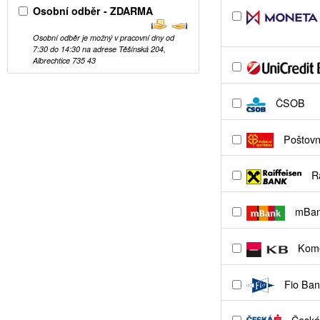
Osobní odběr - ZDARMA
Osobní odběr je možný v pracovní dny od
7:30 do 14:30 na adrese Těšínská 204,
Albrechtice 735 43
ČSOB
Poštovní
Ra
mBa
Kome
Fio Ban