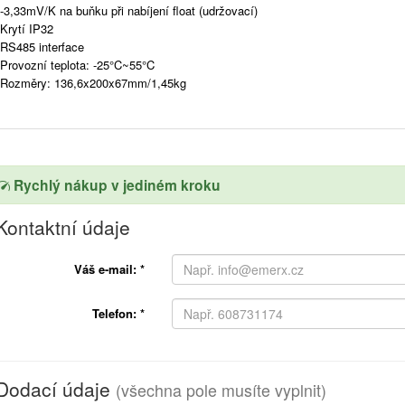
-3,33mV/K na buňku při nabíjení float (udržovací)
Krytí IP32
RS485 interface
Provozní teplota: -25°C~55°C
Rozměry: 136,6x200x67mm/1,45kg
Rychlý nákup v jediném kroku
Kontaktní údaje
Váš e-mail:
*
Telefon:
*
Dodací údaje
(všechna pole musíte vyplnit)