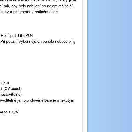
í tak, aby bylo nabíjení co nejoptimálnější.
í stav a parametry v reálném čase.
Pb liquid, LiFePO4
Při použití výkonnějších panelu nebude plný
alize)
í (CV-boost)
nastavitelné)
volitelné jen pro olověné baterie s tekutým
aveno 13,7V