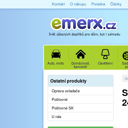
Kontakt
O nákupu
Poradna
Články
Auto, moto
Domácnost,
Osvětlení
Sad
kancelář
p
Ú
Ostatní produkty
S
Oprava ovladače
2
Poštovné
Poštovné SK
U nás