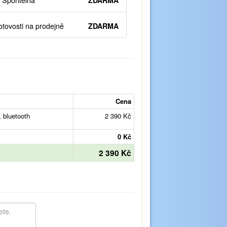
Spořitelna
ZDARMA
otovosti na prodejně
ZDARMA
Cena
 bluetooth
2 390 Kč
0 Kč
2 390 Kč