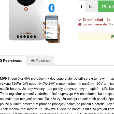
ks
Externí sklad 1 ks
Expedujeme do:
5 -
D
Podrobnosti
Zeptat se
MPPT regulátor 40A pro všechny dostupné druhy baterií se systémovým nap
výkonu 520W(12V) nebo 1040W(24V) s max. vstupním napětím 100V a min.v
napětí baterie. Je tedy vhodný i pro panely se systémovým napětím 12V, kter
Tento regulátor pomocí vnitřního měniče upravuje V-A charakteristiku zdroje 
optimální pro nabíjení baterie. Dokáže využít energii ze solárních panelů lép
pouze pulsním omezením přímého propojení solárního panelu a baterie, kdy š
Jinak řečeno, regulátor MPPT dokáže z vyššího napětí a nižšího proudu zdroj
nabíjení baterie. Např 18V a 5A přemění na 14,5V/6,2A. Účinnost konverze V