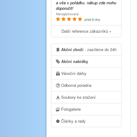
a vše v pořádku. nákup zde mohu
doporučit!
Neregistrovaný
před 6 dny
Další reference zákazníků »
Akční zboží
- zasíláme do 24h
Akční nabídky
Vánoční dárky
Odborná poradna
Soubory ke stažení
Fotogalerie
Články a rady