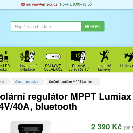
servis@emerx.cz
Po–Pá 8:00–18:00
y LED
Univerzální
DÁLKOVÉ
Dálkové
Lezecké
Hračky 
ásků
ovladače
OVLADAČE
ovladače TV
kameny
vod
Ostatní produkty
Solární regulátor MPPT Lumiax…
olární regulátor MPPT Lumiax
4V/40A, bluetooth
2 390 Kč
(98.