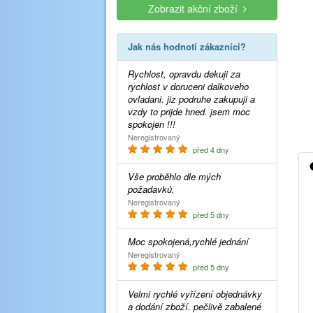
Zobrazit akční zboží
Jak nás hodnotí zákazníci?
Rychlost, opravdu dekuji za
rychlost v doruceni dalkoveho
ovladani. jiz podruhe zakupuji a
vzdy to prijde hned. jsem moc
spokojen !!!
Neregistrovaný
před 4 dny
Vše proběhlo dle mých
požadavků.
Neregistrovaný
před 5 dny
Moc spokojená,rychlé jednání
Neregistrovaný
před 5 dny
Velmi rychlé vyřízení objednávky
a dodání zboží. pečlivě zabalené