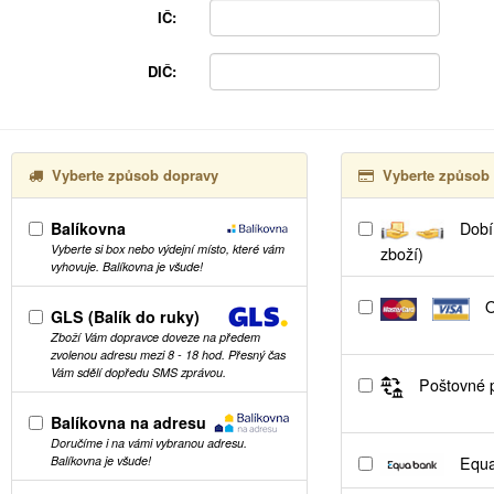
IČ:
DIČ:
Vyberte způsob dopravy
Vyberte způsob 
Balíkovna
Dobír
Vyberte si box nebo výdejní místo, které vám
zboží)
vyhovuje. Balíkovna je všude!
O
GLS (Balík do ruky)
Zboží Vám dopravce doveze na předem
zvolenou adresu mezi 8 - 18 hod. Přesný čas
Vám sdělí dopředu SMS zprávou.
Poštovné p
Balíkovna na adresu
Doručíme i na vámi vybranou adresu.
Equa
Balíkovna je všude!