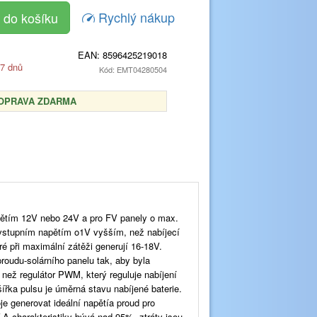
Rychlý nákup
EAN:
8596425219018
 7 dnů
Kód: EMT04280504
OPRAVA ZDARMA
ětím 12V nebo 24V a pro FV panely o max.
stupním napětím o1V vyšším, než nabíjecí
é při maximální zátěži generují 16-18V.
proudu-solárního panelu tak, aby byla
e než regulátor PWM, který reguluje nabíjení
ířka pulsu je úměrná stavu nabíjené baterie.
e generovat ideální napětía proud pro
-A charakteristiky bývá nad 95%, ztráty jsou