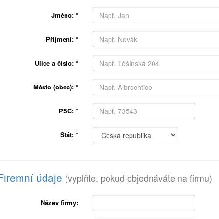
Jméno:
*
Příjmení:
*
Ulice a číslo:
*
Město (obec):
*
PSČ:
*
Stát:
*
Firemní údaje
(vyplňte, pokud objednáváte na firmu)
Název firmy: