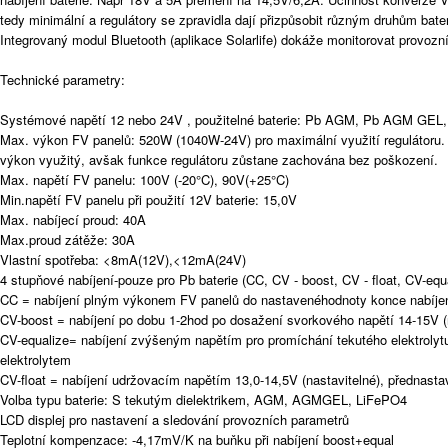
tedy minimální a regulátory se zpravidla dají přizpůsobit různým druhům bateri
Integrovaný modul Bluetooth (aplikace Solarlife) dokáže monitorovat provozn
Technické parametry:
Systémové napětí 12 nebo 24V , použitelné baterie: Pb AGM, Pb AGM GEL, 
Max. výkon FV panelů: 520W (1040W-24V) pro maximální využití regulátoru. 
výkon využitý, avšak funkce regulátoru zůstane zachována bez poškození.
Max. napětí FV panelu: 100V (-20°C), 90V(+25°C)
Min.napětí FV panelu při použití 12V baterie: 15,0V
Max. nabíjecí proud: 40A
Max.proud zátěže: 30A
Vlastní spotřeba: <8mA(12V),<12mA(24V)
4 stupňové nabíjení-pouze pro Pb baterie (CC, CV - boost, CV - float, CV-equ
CC = nabíjení plným výkonem FV panelů do nastavenéhodnoty konce nabíjen
CV-boost = nabíjení po dobu 1-2hod po dosažení svorkového napětí 14-15V (
CV-equalize= nabíjení zvýšeným napětím pro promíchání tekutého elektrolytu-
elektrolytem
CV-float = nabíjení udržovacím napětím 13,0-14,5V (nastavitelné), přednast
Volba typu baterie: S tekutým dielektrikem, AGM, AGMGEL, LiFePO4
LCD displej pro nastavení a sledování provozních parametrů
Teplotní kompenzace: -4,17mV/K na buňku při nabíjení boost+equal