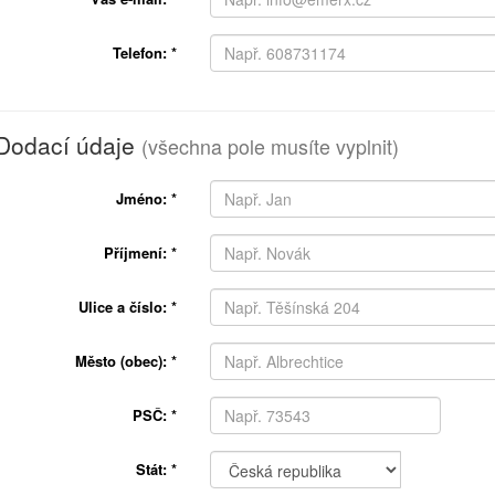
Telefon:
*
Dodací údaje
(všechna pole musíte vyplnit)
Jméno:
*
Příjmení:
*
Ulice a číslo:
*
Město (obec):
*
PSČ:
*
Stát:
*