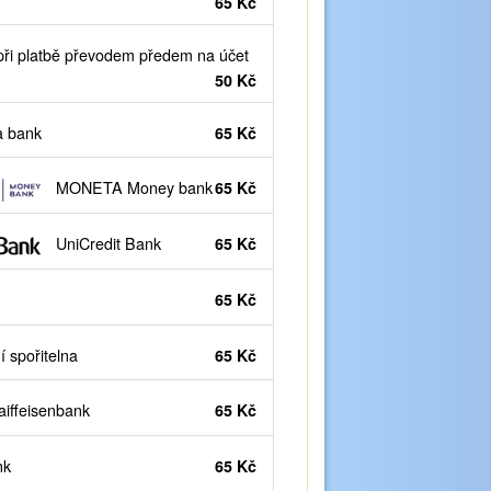
65 Kč
ři platbě převodem předem na účet
50 Kč
 bank
65 Kč
MONETA Money bank
65 Kč
UniCredit Bank
65 Kč
65 Kč
 spořitelna
65 Kč
iffeisenbank
65 Kč
nk
65 Kč