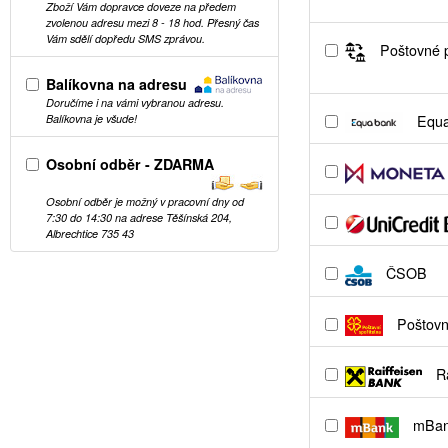
Zboží Vám dopravce doveze na předem
zvolenou adresu mezi 8 - 18 hod. Přesný čas
Vám sdělí dopředu SMS zprávou.
Poštovné p
Balíkovna na adresu
Doručíme i na vámi vybranou adresu.
Equa
Balíkovna je všude!
Osobní odběr - ZDARMA
Osobní odběr je možný v pracovní dny od
7:30 do 14:30 na adrese Těšínská 204,
Albrechtice 735 43
ČSOB
Poštovní
Ra
mBa