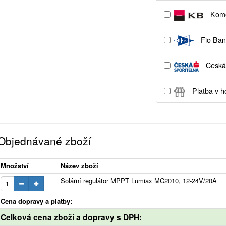
Kome
Fio Ban
Česká 
Platba v h
Objednávané zboží
Množství
Název zboží
Solární regulátor MPPT Lumiax MC2010, 12-24V/20A
Cena dopravy a platby:
Celková cena zboží a dopravy s DPH: