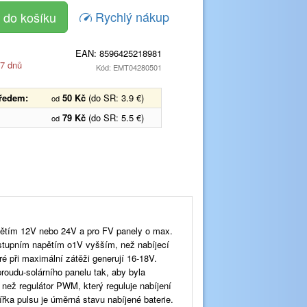
Rychlý nákup
EAN:
8596425218981
 7 dnů
Kód: EMT04280501
předem:
50 Kč
(do SR: 3.9 €)
od
79 Kč
(do SR: 5.5 €)
od
ětím 12V nebo 24V a pro FV panely o max.
tupním napětím o1V vyšším, než nabíjecí
é při maximální zátěži generují 16-18V.
proudu-solárního panelu tak, aby byla
e než regulátor PWM, který reguluje nabíjení
řka pulsu je úměrná stavu nabíjené baterie.