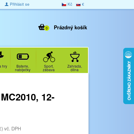
Přihlásit se
Kč
€
Prázdný košík
0
a hry
Baterie,
Sport,
Zahrada,
nabíječky
zábava
dílna
 MC2010, 12-
€)
vč. DPH