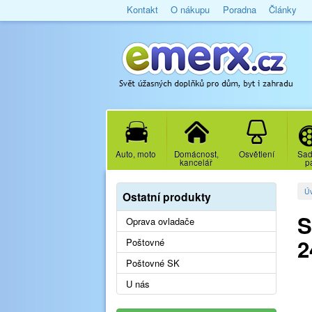
Kontakt
O nákupu
Poradna
Články
Auto, moto
Domácnost,
Osvětlení
Sad
kancelář
p
Ú
Ostatní produkty
S
Oprava ovladače
2
Poštovné
Poštovné SK
U nás