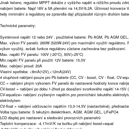
Jinak řečeno, regulátor MPPT dokáže z vyššího napětí a nižšího proudu zdroj
nabíjení baterie. Např 18V a 5A přemění na 14,5V/6,2A. Účinnost konverze V
tedy minimální a regulátory se zpravidla dají přizpůsobit různým druhům bateri
Technické parametry:
Systémové napětí 12 nebo 24V , použitelné baterie: Pb AGM, Pb AGM GEL, 
Max. výkon FV panelů: 260W (520W-24V) pro maximální využití regulátoru. P
výkon využitý, avšak funkce regulátoru zůstane zachována bez poškození.
Max. napětí FV panelu: 100V (-20°C), 50V(+25°C)
Min.napětí FV panelu při použití 12V baterie: 15,0V
Max. nabíjecí proud: 20A
Vlastní spotřeba: <8mA(12V),<12mA(24V)
4 stupňové nabíjení-pouze pro Pb baterie (CC, CV - boost, CV - float, CV-equ
CC = nabíjení plným výkonem FV panelů do nastavené hodnoty konce nabíje
CV-boost = nabíjení po dobu 1-2hod po dosažení svorkového napětí 14-15V (
CV-equalize= nabíjení zvýšeným napětím pro promíchání tekutého elektrolytu-
elektrolytem
CV-float = nabíjení udržovacím napětím 13,0-14,5V (nastavitelné), přednast
Volba typu baterie: S tekutým dielektrikem, AGM, AGM GEL, LiFePO4
LCD displej pro nastavení a sledování provozních parametrů
Teplotní kompenzace: -4,17mV/K na buňku při nabíjení boost+equal