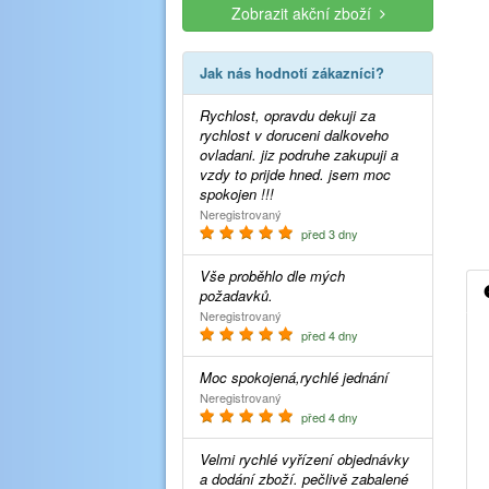
Zobrazit akční zboží
Jak nás hodnotí zákazníci?
Rychlost, opravdu dekuji za
rychlost v doruceni dalkoveho
ovladani. jiz podruhe zakupuji a
vzdy to prijde hned. jsem moc
spokojen !!!
Neregistrovaný
před 3 dny
Vše proběhlo dle mých
požadavků.
Neregistrovaný
před 4 dny
Moc spokojená,rychlé jednání
Neregistrovaný
před 4 dny
Velmi rychlé vyřízení objednávky
a dodání zboží. pečlivě zabalené