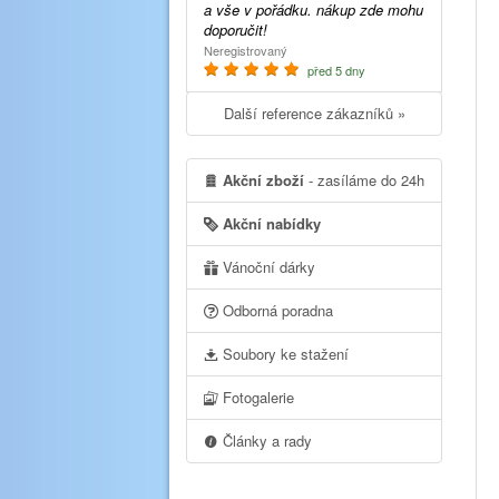
a vše v pořádku. nákup zde mohu
doporučit!
Neregistrovaný
před 5 dny
Další reference zákazníků »
Akční zboží
- zasíláme do 24h
Akční nabídky
Vánoční dárky
Odborná poradna
Soubory ke stažení
Fotogalerie
Články a rady