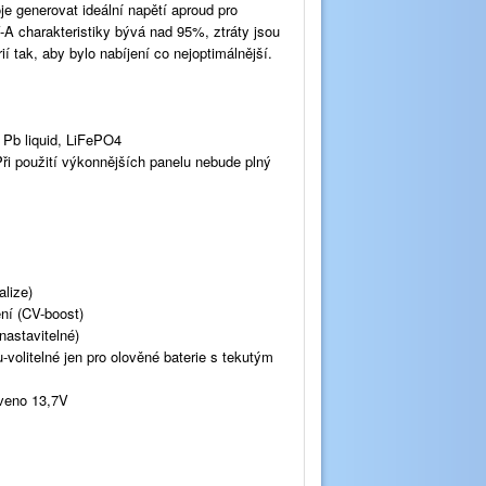
e generovat ideální napětí aproud pro
-A charakteristiky bývá nad 95%, ztráty jsou
í tak, aby bylo nabíjení co nejoptimálnější.
Pb liquid, LiFePO4
ři použití výkonnějších panelu nebude plný
alize)
ní (CV-boost)
nastavitelné)
volitelné jen pro olověné baterie s tekutým
aveno 13,7V