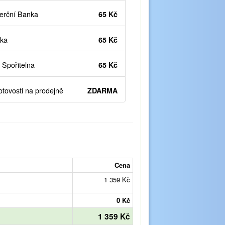
rční Banka
65 Kč
ka
65 Kč
Spořitelna
65 Kč
otovosti na prodejně
ZDARMA
Cena
1 359 Kč
0 Kč
1 359 Kč