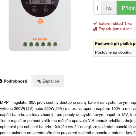
ks
Externí sklad 1 ks
Expedujeme do:
5 -
Poštovné při platbě 
Poštovné na dobírku:
Podrobnosti
Zeptat se
MPPT regulátor 20A pro všechny dostupné druhy baterií se systémovým nap
výkonu 260W(12V) nebo 520W(24V) s max. vstupním napětím 100V a min.vs
napětí baterie. Je tedy vhodný i pro panely se systémovým napětím 12V, kter
Tento regulátor pomocí vnitřního měniče upravuje V-A charakteristiku zdroje 
optimální pro nabíjení baterie. Dokáže využít energii ze solárních panelů lép
pouze pulsním omezenímpřímého propojení solárního panelu a baterie, kdy ší