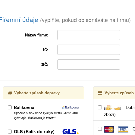
Firemní údaje
(vyplňte, pokud objednáváte na firmu)
Název firmy:
IČ:
DIČ:
Vyberte způsob dopravy
Vyberte způsob 
Balíkovna
Dobír
Vyberte si box nebo výdejní místo, které vám
zboží)
vyhovuje. Balíkovna je všude!
O
GLS (Balík do ruky)