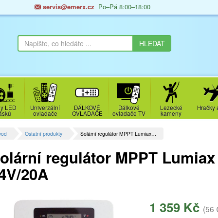
servis@emerx.cz
Po–Pá 8:00–18:00
y LED
Univerzální
DÁLKOVÉ
Dálkové
Lezecké
Hračky 
ásků
ovladače
OVLADAČE
ovladače TV
kameny
vod
Ostatní produkty
Solární regulátor MPPT Lumiax…
olární regulátor MPPT Lumiax
4V/20A
1 359 Kč
(56 