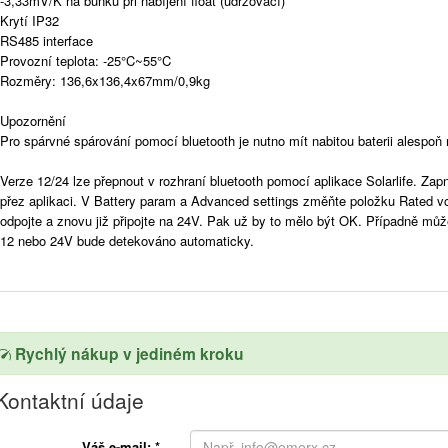
-3,33mV/K na buňku při nabíjení float (udržovací)
Krytí IP32
RS485 interface
Provozní teplota: -25°C~55°C
Rozměry: 136,6x136,4x67mm/0,9kg
Upozornění
Pro spárvné spárování pomocí bluetooth je nutno mít nabitou baterii alespoň
Verze 12/24 lze přepnout v rozhraní bluetooth pomocí aplikace Solarlife. Zapně
přez aplikaci. V Battery param a Advanced settings změňte položku Rated v
odpojte a znovu již připojte na 24V. Pak už by to mělo být OK. Případně m
12 nebo 24V bude detekováno automaticky.
Rychlý nákup v jediném kroku
Kontaktní údaje
Váš e-mail:
*