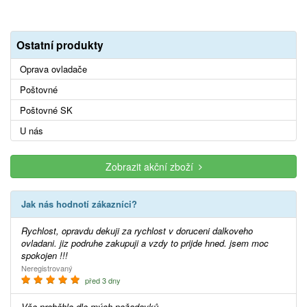
Ostatní produkty
Oprava ovladače
Poštovné
Poštovné SK
U nás
Zobrazit akční zboží
Jak nás hodnotí zákazníci?
Rychlost, opravdu dekuji za rychlost v doruceni dalkoveho
ovladani. jiz podruhe zakupuji a vzdy to prijde hned. jsem moc
spokojen !!!
Neregistrovaný
před 3 dny
Vše proběhlo dle mých požadavků.