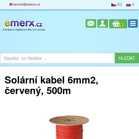
Kč
€
servis@emerx.cz
0
Solární kabel 6mm2,
červený, 500m