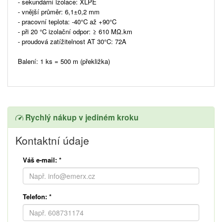
- sekundární izolace: XLPE
- vnější průměr: 6,1±0,2 mm
- pracovní teplota: -40°C až +90°C
- při 20 °C izolační odpor: ≥ 610 MΩ.km
- proudová zatížitelnost AT 30°C: 72A
Balení: 1 ks = 500 m (překližka)
Rychlý nákup v jediném kroku
Kontaktní údaje
Váš e-mail:
*
Telefon:
*