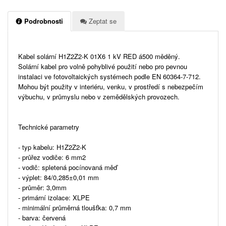
Podrobnosti
Zeptat se
Kabel solární H1Z2Z2-K 01X6 1 kV RED á500 měděný.
Solární kabel pro volně pohyblivé použití nebo pro pevnou
instalaci ve fotovoltaických systémech podle EN 60364-7-712.
Mohou být použity v interiéru, venku, v prostředí s nebezpečím
výbuchu, v průmyslu nebo v zemědělských provozech.
Technické parametry
- typ kabelu: H1Z2Z2-K
- průřez vodiče: 6 mm2
- vodič: spletená pocínovaná měď
- výplet: 84/0,285±0,01 mm
- průměr: 3,0mm
- primární izolace: XLPE
- minimální průměrná tloušťka: 0,7 mm
- barva: červená