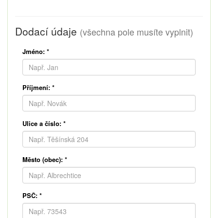
Dodací údaje
(všechna pole musíte vyplnit)
Jméno:
*
Příjmení:
*
Ulice a číslo:
*
Město (obec):
*
PSČ:
*