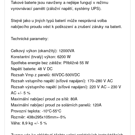
Takové baterie jsou navrženy a nejlépe fungují v režimu
vyrovnávací paměti (záložní napětí, systémy UPS).
Stejně jako u jiných typů baterií může nesprávná volba
nabíjecího proudu vést k poškození a zrušení záruky na baterii.
Technické parametry:
Celkový výkon (okamžitý): 12000VA
Konstantní (trvalý) výkon: 6200 W
Spotřeba energie bez zátěže: Přibližně 55 W
Napětí baterie: 48 V DC
Rozsah Vmp z panelů: 60VDC-500VDC
Rozsah vstupního napětí (síťové napájení): 170–280 V AC
Rozsah výstupního napětí (síťové napájení): 220 V AC – 230 V
AC +/- 5 %
Maximální nabíjecí proud ze sítě: 80A
Maximální nabíjecí proud ze solárních panelů: 120A
Provozní teplota: -10°C-55°C
Rozměr: 438x295x105mm+-5%
Váha: 8,9 kg +/- 5 %
Zveme vás ke shlédnutí těchto velmi praktických instruktážních