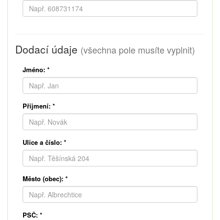
Dodací údaje
(všechna pole musíte vyplnit)
Jméno:
*
Příjmení:
*
Ulice a číslo:
*
Město (obec):
*
PSČ:
*