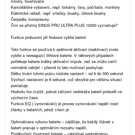
mixéry, toustovače
Kancelářské vybavení, např. tiskárny, faxy, počítače, monitory
Elektrické nářadí, např. vrtačky, brusky, úhlové brusky
Čerpadla, kompresory
Čím se přístroj SINUS PRO ULTRA PLUS 12000 vyznačuje?
Funkce probuzení při hluboce vybité baterii
Tato funkce se používá k opětovné aktivaci (reaktivaci) zcela
vybité a nereagující lithiové baterie. V některých případech
potřebuje baterie krátký aktivační impuls, než se může začít
normálně nabíjet – přesně to tato možnost poskytuje.
Délku trvání tohoto pulzu můžete nastavit – od 6 do 300 sekund.
Výchozí nastavení je 6 sekund, což obvykle pro většinu situací
postačuje.
Hodnotu lze zvýšit, pokud zařízení nedokáže baterii probudit ve
výchozím čase.
Funkce EQ ( vyrovnávání) je proces vyrovnávání napětí mezi
články v bateriích, jehož cílem je:
Optimalizace výkonu baterie – zajišťuje, že každý článek v
baterii pracuje v optimálním rozsahu napětí.
Prodloužení životnosti baterie – zabraňuje nadměrnému