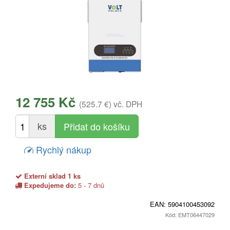
12 755 Kč
(525.7 €)
vč. DPH
ks
Rychlý nákup
Externí sklad 1 ks
Expedujeme do:
5 - 7 dnů
EAN:
5904100453092
Kód: EMT06447029