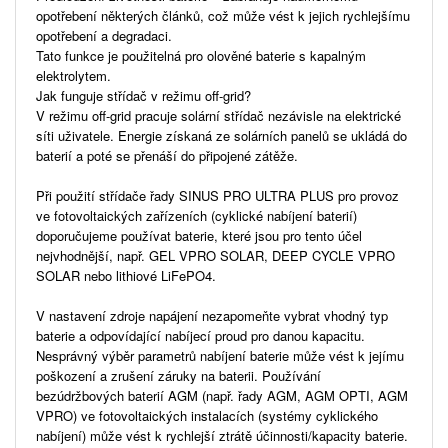
opotřebení některých článků, což může vést k jejich rychlejšímu
opotřebení a degradaci.
Tato funkce je použitelná pro olověné baterie s kapalným
elektrolytem.
Jak funguje střídač v režimu off-grid?
V režimu off-grid pracuje solární střídač nezávisle na elektrické
síti uživatele. Energie získaná ze solárních panelů se ukládá do
baterií a poté se přenáší do připojené zátěže.
Při použití střídače řady SINUS PRO ULTRA PLUS pro provoz
ve fotovoltaických zařízeních (cyklické nabíjení baterií)
doporučujeme používat baterie, které jsou pro tento účel
nejvhodnější, např. GEL VPRO SOLAR, DEEP CYCLE VPRO
SOLAR nebo lithiové LiFePO4.
V nastavení zdroje napájení nezapomeňte vybrat vhodný typ
baterie a odpovídající nabíjecí proud pro danou kapacitu.
Nesprávný výběr parametrů nabíjení baterie může vést k jejímu
poškození a zrušení záruky na baterii. Používání
bezúdržbových baterií AGM (např. řady AGM, AGM OPTI, AGM
VPRO) ve fotovoltaických instalacích (systémy cyklického
nabíjení) může vést k rychlejší ztrátě účinnosti/kapacity baterie.