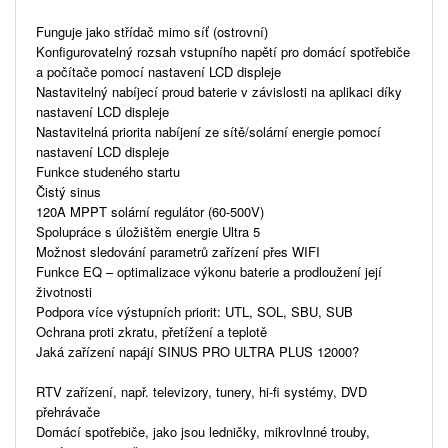
Funguje jako střídač mimo síť (ostrovní)
Konfigurovatelný rozsah vstupního napětí pro domácí spotřebiče
a počítače pomocí nastavení LCD displeje
Nastavitelný nabíjecí proud baterie v závislosti na aplikaci díky
nastavení LCD displeje
Nastavitelná priorita nabíjení ze sítě/solární energie pomocí
nastavení LCD displeje
Funkce studeného startu
Čistý sinus
120A MPPT solární regulátor (60-500V)
Spolupráce s úložištěm energie Ultra 5
Možnost sledování parametrů zařízení přes WIFI
Funkce EQ – optimalizace výkonu baterie a prodloužení její
životnosti
Podpora více výstupních priorit: UTL, SOL, SBU, SUB
Ochrana proti zkratu, přetížení a teplotě
Jaká zařízení napájí SINUS PRO ULTRA PLUS 12000?
RTV zařízení, např. televizory, tunery, hi-fi systémy, DVD
přehrávače
Domácí spotřebiče, jako jsou ledničky, mikrovlnné trouby,