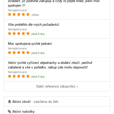
ovladani. jiz podruhe zakupuji a vzdy to prijde hned. jsem moc
spokojen !!!
Neregistrovaný
včera
Vše proběhlo dle mých požadavků.
Neregistrovaný
před 2 dny
Moc spokojená,rychlé jednání
Neregistrovaný
před 2 dny
Velmi rychlé vyřízení objednávky a dodání zboží. pečlivě
zabalené a vše v pořádku. nákup zde mohu doporučit!
Neregistrovaný
před 3 dny
Další reference zákazníků »
Akční zboží
- zasíláme do 24h
Akční nabídky