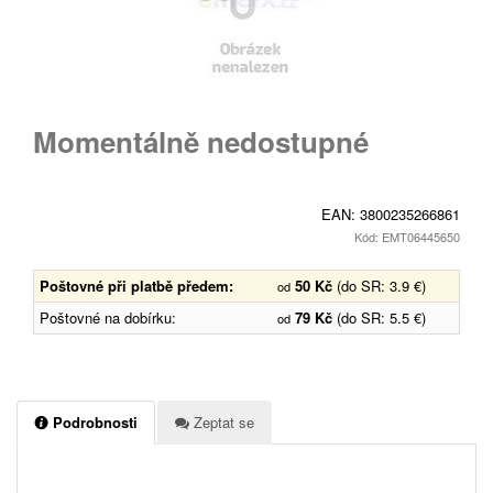
Momentálně nedostupné
EAN:
3800235266861
Kód: EMT06445650
Poštovné při platbě předem:
50 Kč
(do SR: 3.9 €)
od
Poštovné na dobírku:
79 Kč
(do SR: 5.5 €)
od
Podrobnosti
Zeptat se