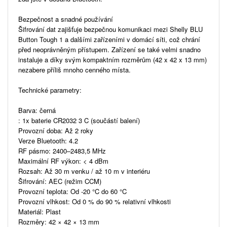
Bezpečnost a snadné používání
Šifrování dat zajišťuje bezpečnou komunikaci mezi Shelly BLU
Button Tough 1 a dalšími zařízeními v domácí síti, což chrání
před neoprávněným přístupem. Zařízení se také velmi snadno
instaluje a díky svým kompaktním rozměrům (42 x 42 x 13 mm)
nezabere příliš mnoho cenného místa.
Technické parametry:
Barva: černá
: 1x baterie CR2032 3 C (součástí balení)
Provozní doba: Až 2 roky
Verze Bluetooth: 4.2
RF pásmo: 2400–2483,5 MHz
Maximální RF výkon: < 4 dBm
Rozsah: Až 30 m venku / až 10 m v interiéru
Šifrování: AEC (režim CCM)
Provozní teplota: Od -20 °C do 60 °C
Provozní vlhkost: Od 0 % do 90 % relativní vlhkosti
Materiál: Plast
Rozměry: 42 × 42 × 13 mm