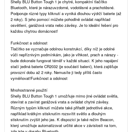
Shelly BLU Button Tough 1 je chytré, kompaktní tlačítko
Bluetooth, které je nárazuvzdorné, vodotěsné a prachotěsné.
Podporuje různé typy kliknutí a vyniká dlouhou výdrží baterie (až
2 roky). S jeho pomocí můžete pohodlně ovládat například
osvětlení, garážová vrata nebo závěsy. Je to ideální řešení pro
každou chytrou domácnost!
Funkčnost a odolnost
Tlačítko se vyznačuje odolnou konstrukcí, díky níž je odolné
vůči nepříznivým podmínkám, jako je vlhkost, prach a nárazy -
bude dokonale fungovat téměř v každé situaci. K jeho napájení
stačí jediná baterie CR2032 (je součástí balení), která zajišťuje
provozní dobu až 2 roky. Nemusíte ji tedy příliš často
vyměňovat!Funkčnost a odolnost
Mnohostranné použití
Shelly BLU Button Tough 1 umožňuje mimo jiné ovládat světla,
otevírat a zavírat garážová vrata a ovládat chytré závěsy.
Různým typům kliknutí můžete také přiřadit jednotlivé akce,
například krátkým stisknutím rozsvítit světlo a dlouhým
stisknutím zvýšit jeho jas. K dispozici je také režim Beacon,
který umožňuje automatizovat určité akce v závislosti na tom,
zda jste v dosahu Bluetooth.