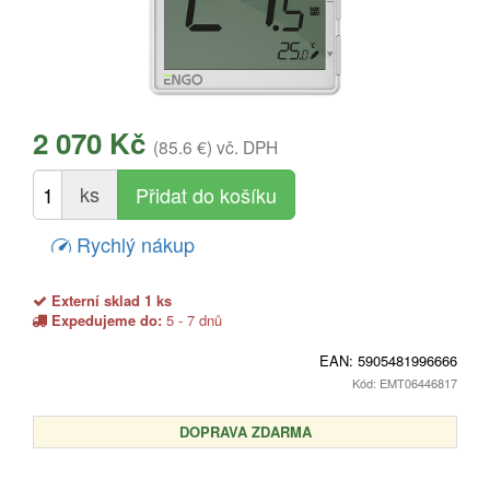
2 070 Kč
(85.6 €)
vč. DPH
ks
Rychlý nákup
Externí sklad 1 ks
Expedujeme do:
5 - 7 dnů
EAN:
5905481996666
Kód: EMT06446817
DOPRAVA ZDARMA