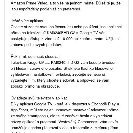
Amazon Prime Video, a to vše na jednom místě. Důležité je, že
jsou uspořádány podle vašich preferencí.
Ještě více aplikací
Chcete si zahrát svou oblíbenou hru nebo používat jinou aplikaci
přímo na televizoru? KM0240FHD-G2 s Google TV vám
poskytuje přístup k více než 10 000 aplikacím a hrám. Užijte si
zábavu podle svých představ.
Řekni mi, co chceš sledovat
Televizor Kruger&Matz KM0240FHD-G2 vám bude průvodcem
při hledání správného obsahu. Stiskněte tlačítko hlasového
vyhledávání na dálkovém ovladači, zeptejte se nebo si
vyžádejte film, který chcete sledovat, a odpovědi se vám
zobrazí přímo na obrazovce.
Ovládejte svůj televizor v aplikaci
Díky aplikaci Google TV, která je k dispozici v Obchodě Play a
App Storu, můžete nejen upravovat nastavení televizoru přímo
ze svého smartphonu, ale také zadávat hesla a vyhledávat
názvy aplikací a programů. Vestavěný Chromecast vám navíc
umožňuje snadno přehrávat videa a fotografie z telefonu přímo