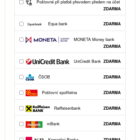
Poštovné při platbě převodem předem na účet
ZDARMA
Equa bank
ZDARMA
MONETA Money bank
ZDARMA
UniCredit Bank
ZDARMA
ČSOB
ZDARMA
Poštovní spořitelna
ZDARMA
Raiffeisenbank
ZDARMA
mBank
ZDARMA
Komerční Banka
ZDARMA