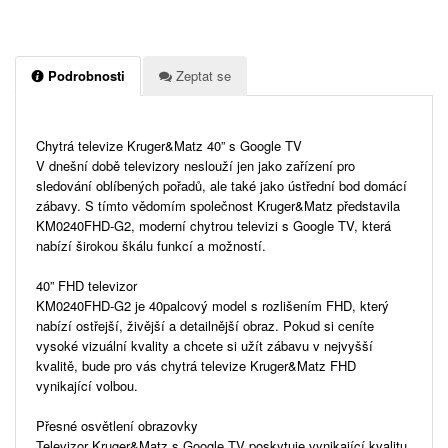
Podrobnosti
Zeptat se
Chytrá televize Kruger&Matz 40” s Google TV
V dnešní době televizory neslouží jen jako zařízení pro
sledování oblíbených pořadů, ale také jako ústřední bod domácí
zábavy. S tímto vědomím společnost Kruger&Matz představila
KM0240FHD-G2, moderní chytrou televizi s Google TV, která
nabízí širokou škálu funkcí a možností.
40” FHD televizor
KM0240FHD-G2 je 40palcový model s rozlišením FHD, který
nabízí ostřejší, živější a detailnější obraz. Pokud si ceníte
vysoké vizuální kvality a chcete si užít zábavu v nejvyšší
kvalitě, bude pro vás chytrá televize Kruger&Matz FHD
vynikající volbou.
Přesné osvětlení obrazovky
Televizor Kruger&Matz s Google TV poskytuje vynikající kvalitu