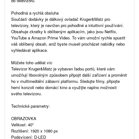
do televizoru.
Pohodlná a rychlá obsluha
Součástí dodávky je dálkový ovladač Kruger&Matz pro
televizory, který je navržen pro pohodlné a intuitivní používání.
Obsahuje zkratky k oblíbeným aplikacím, jako jsou Netflix,
YouTube a Amazon Prime Video. To vám umožní rychle spustit
váš oblíbený obsah, aniž byste museli procházet nabídky nebo
vyhledávat aplikace.
Můžete toho udělat víc
Televizor Kruger&Matz je vybaven řadou portů, které vám
umožňují libovolným způsobem připojit další zařízení a proměnit
ho v multimediální zábavní platformu. Sledujte filmy, připojte
herní konzoli nebo domácí kino a využijte naplno možnosti
svého televizoru.
Technické parametry:
OBRAZOVKA
Velikost: 40"
Rozlišení: 1920 x 1080 px
Podsvícení: D-LED