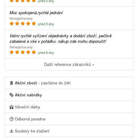
před 5 dny
Moc spokojená,rychlé jednání
Neregistrovaný
před 5 dny
Velmi rychlé vyřízení objednávky a dodání zboží. pečlivě
zabalené a vše v pořádku. nákup zde mohu doporučit!
Neregistrovaný
před 6 dny
Další reference zákazníků »
Akční zboží
- zasíláme do 24h
Akční nabídky
Vánoční dárky
Odborná poradna
Soubory ke stažení