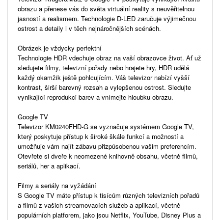
obrazu a přenese vás do světa virtuální reality s neuvěřitelnou
jasností a realismem. Technologie D-LED zaručuje výjimečnou
ostrost a detaily i v těch nejnáročnějších scénách.
Obrázek je vždycky perfektní
Technologie HDR vdechuje obraz na vaší obrazovce život. Ať už
sledujete filmy, televizní pořady nebo hrajete hry, HDR udělá
každý okamžik ještě pohlcujícím. Váš televizor nabízí vyšší
kontrast, širší barevný rozsah a vylepšenou ostrost. Sledujte
vynikající reprodukci barev a vnímejte hloubku obrazu.
Google TV
Televizor KM0240FHD-G se vyznačuje systémem Google TV,
který poskytuje přístup k široké škále funkcí a možností a
umožňuje vám najít zábavu přizpůsobenou vašim preferencím.
Otevřete si dveře k neomezené knihovně obsahu, včetně filmů,
seriálů, her a aplikací.
Filmy a seriály na vyžádání
S Google TV máte přístup k tisícům různých televizních pořadů
a filmů z vašich streamovacích služeb a aplikací, včetně
populárních platforem, jako jsou Netflix, YouTube, Disney Plus a