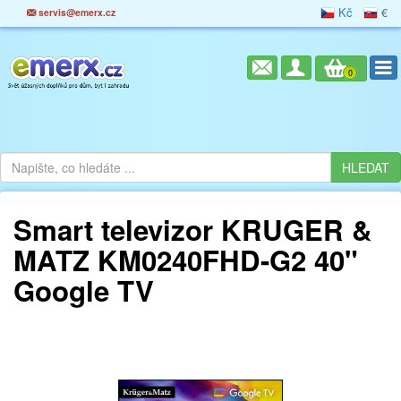
Kč
€
servis@emerx.cz
0
Smart televizor KRUGER &
MATZ KM0240FHD-G2 40"
Google TV