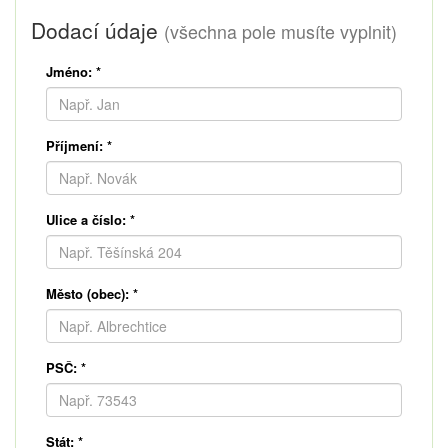
Dodací údaje
(všechna pole musíte vyplnit)
Jméno:
*
Příjmení:
*
Ulice a číslo:
*
Město (obec):
*
PSČ:
*
Stát:
*