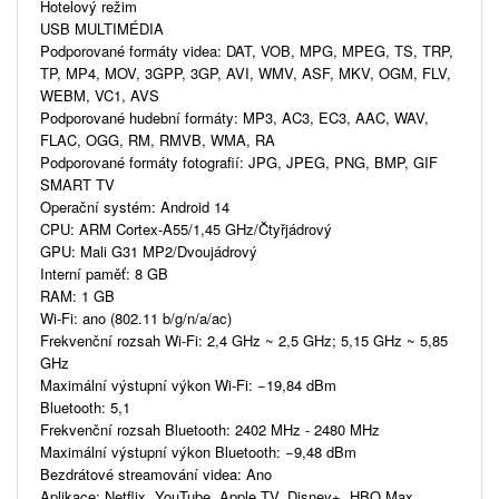
Hotelový režim
USB MULTIMÉDIA
Podporované formáty videa: DAT, VOB, MPG, MPEG, TS, TRP,
TP, MP4, MOV, 3GPP, 3GP, AVI, WMV, ASF, MKV, OGM, FLV,
WEBM, VC1, AVS
Podporované hudební formáty: MP3, AC3, EC3, AAC, WAV,
FLAC, OGG, RM, RMVB, WMA, RA
Podporované formáty fotografií: JPG, JPEG, PNG, BMP, GIF
SMART TV
Operační systém: Android 14
CPU: ARM Cortex-A55/1,45 GHz/Čtyřjádrový
GPU: Mali G31 MP2/Dvoujádrový
Interní paměť: 8 GB
RAM: 1 GB
Wi-Fi: ano (802.11 b/g/n/a/ac)
Frekvenční rozsah Wi-Fi: 2,4 GHz ~ 2,5 GHz; 5,15 GHz ~ 5,85
GHz
Maximální výstupní výkon Wi-Fi: −19,84 dBm
Bluetooth: 5,1
Frekvenční rozsah Bluetooth: 2402 MHz - 2480 MHz
Maximální výstupní výkon Bluetooth: −9,48 dBm
Bezdrátové streamování videa: Ano
Aplikace: Netflix, YouTube, Apple TV, Disney+, HBO Max,