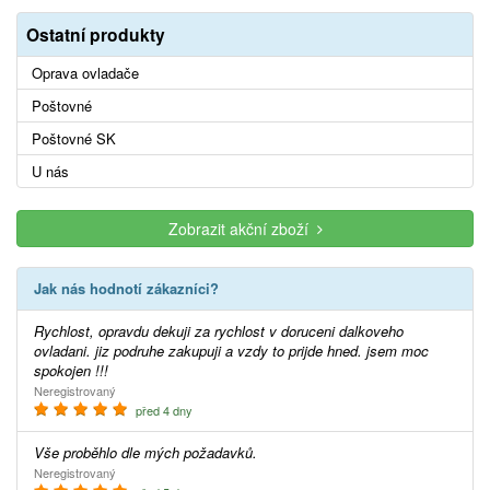
Ostatní produkty
Oprava ovladače
Poštovné
Poštovné SK
U nás
Zobrazit akční zboží
Jak nás hodnotí zákazníci?
Rychlost, opravdu dekuji za rychlost v doruceni dalkoveho
ovladani. jiz podruhe zakupuji a vzdy to prijde hned. jsem moc
spokojen !!!
Neregistrovaný
před 4 dny
Vše proběhlo dle mých požadavků.
Neregistrovaný