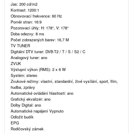
Jas: 200 cd/m2
Kontrast: 1200:1
Obnovovací frekvence: 60 Hz
Poměr stran: 16:9
Pozorovací úhly: H: 178°, V: 178°
Doba odezvy: 8 ms
Počet zobrazených barev: 16,7 M
TV TUNER
Digitální DTV tuner: DVB-T2 / T / S / S2 / C
Analogový tuner: ano
ZVUK
Výstupní výkon (RMS): 2 x 6 W
Systém: stereo
Zvukové režimy: vlastní, standardní, živé vysílání, sport, film,
hudba, zprávy
Automatické ovládání hlasitosti: ano
Grafický ekvalizér: ano
Dolby Digital: ano
Automatické napájení Vypnuto
Odložit budík
EPG
Rodičovský zámek