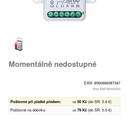
Momentálně nedostupné
EAN:
8590669387397
Kód: EMT06445503
Poštovné při platbě předem:
50 Kč
(do SR: 3.9 €)
od
Poštovné na dobírku:
79 Kč
(do SR: 5.5 €)
od