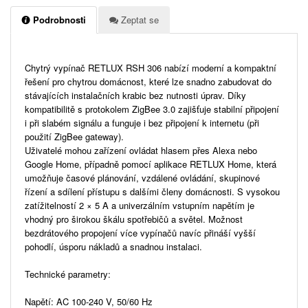
Podrobnosti
Zeptat se
Chytrý vypínač RETLUX RSH 306 nabízí moderní a kompaktní
řešení pro chytrou domácnost, které lze snadno zabudovat do
stávajících instalačních krabic bez nutnosti úprav. Díky
kompatibilitě s protokolem ZigBee 3.0 zajišťuje stabilní připojení
i při slabém signálu a funguje i bez připojení k internetu (při
použití ZigBee gateway).
Uživatelé mohou zařízení ovládat hlasem přes Alexa nebo
Google Home, případně pomocí aplikace RETLUX Home, která
umožňuje časové plánování, vzdálené ovládání, skupinové
řízení a sdílení přístupu s dalšími členy domácnosti. S vysokou
zatížitelností 2 × 5 A a univerzálním vstupním napětím je
vhodný pro širokou škálu spotřebičů a světel. Možnost
bezdrátového propojení více vypínačů navíc přináší vyšší
pohodlí, úsporu nákladů a snadnou instalaci.
Technické parametry:
Napětí: AC 100-240 V, 50/60 Hz