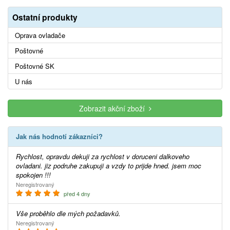
Ostatní produkty
Oprava ovladače
Poštovné
Poštovné SK
U nás
Zobrazit akční zboží
Jak nás hodnotí zákazníci?
Rychlost, opravdu dekuji za rychlost v doruceni dalkoveho
ovladani. jiz podruhe zakupuji a vzdy to prijde hned. jsem moc
spokojen !!!
Neregistrovaný
před 4 dny
Vše proběhlo dle mých požadavků.
Neregistrovaný