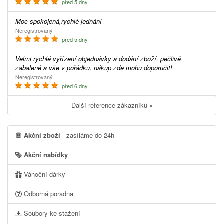
před 5 dny
Moc spokojená,rychlé jednání
Neregistrovaný
před 5 dny
Velmi rychlé vyřízení objednávky a dodání zboží. pečlivě
zabalené a vše v pořádku. nákup zde mohu doporučit!
Neregistrovaný
před 6 dny
Další reference zákazníků »
Akční zboží
- zasíláme do 24h
Akční nabídky
Vánoční dárky
Odborná poradna
Soubory ke stažení