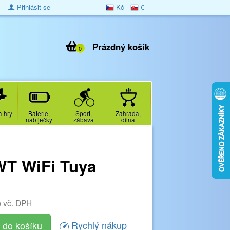
Přihlásit se
Kč
€
Prázdný košík
0
a hry
Baterie,
Sport,
Zahrada,
nabíječky
zábava
dílna
WT WiFi Tuya
)
vč. DPH
Rychlý nákup