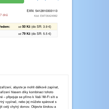
EAN:
5412810303113
 7 dnů
Kód: EMT06424982
předem:
50 Kč
(do SR: 3.9 €)
od
79 Kč
(do SR: 5.5 €)
od
zařízení, abyste je mohli dálkově zapínat,
zařízení hlasem díky kombinaci tohoto
– připojuje se přímo k Vaší Wi-Fi síti a
rý vypínač, nebo jej můžete spárovat s
jit celý chytrý domov. Objevte širokou a