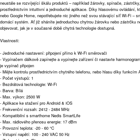
neustále se rozvíjející škálu produktů – například žárovky, spínače, zástrčky
prostřednictvím intuitivní a jednoduché aplikace. Díky hlasovému ovládání,
nebo Google Home, nepotřebujete nic jiného než svou stávající síť Wi-Fi – sn
domácí systém. Ať již sháníte jednoduchou chytrou žárovku nebo zástrčku 
objevovat, jak je v současné době chytrá technologie dostupná.
Vlastnosti:
- Jednoduché nastavení: připojení přímo k Wi-Fi směrovači
- Vypínačem dálkově zapínejte a vypínejte zařízení či nastavte harmonogram
je vypínač připojen
- Mějte kontrolu prostřednictvím chytrého telefonu, nebo hlasu díky funkc
- Počet výstupů: 1
- Bezdrátová technologie: Wi-Fi
- Barva: Bílá
- Max. výkon: 2500 W
- Aplikace ke stažení pro Android & iOS
- Frekvenční rozsah: 2412 - 2484 MHz
- Kompatibilní s smarthome Nedis SmartLife
- Max. rádiového přenosu energie: 17 dBm
- Provozní teplota: -20 - 60 °C
- Vstupní napětí: 100 - 240 VAC 50 Hz