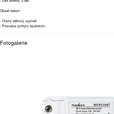
- Zisk antény: 2 dBi
Obsah balení:
- Chytrý dálkový vypínač
- Průvodce rychlým spuštěním
Fotogalerie