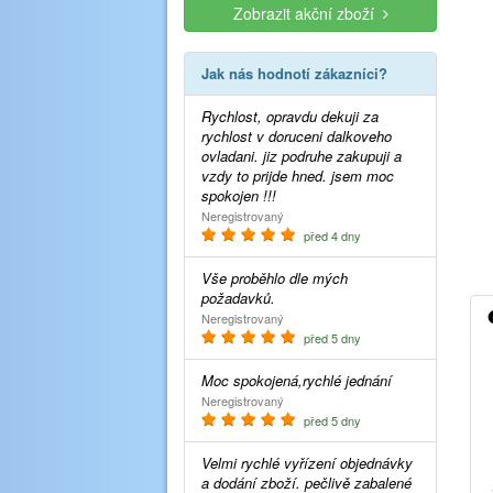
Zobrazit akční zboží
Jak nás hodnotí zákazníci?
Rychlost, opravdu dekuji za
rychlost v doruceni dalkoveho
ovladani. jiz podruhe zakupuji a
vzdy to prijde hned. jsem moc
spokojen !!!
Neregistrovaný
před 4 dny
Vše proběhlo dle mých
požadavků.
Neregistrovaný
před 5 dny
Moc spokojená,rychlé jednání
Neregistrovaný
před 5 dny
Velmi rychlé vyřízení objednávky
a dodání zboží. pečlivě zabalené