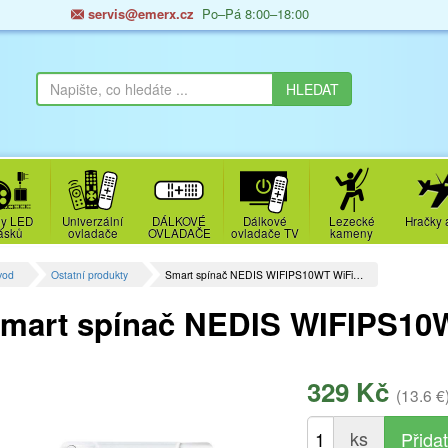
servis@emerx.cz
Po–Pá 8:00–18:00
y LED
Univerzální
DÁLKOVÉ
Dálkové
Lezecké
Hračky 
ásků
ovladače
OVLADAČE
ovladače TV
kameny
vod
Ostatní produkty
Smart spínač NEDIS WIFIPS10WT WiFi…
mart spínač NEDIS WIFIPS10
329 Kč
(13.6 €
ks