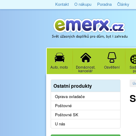
Kontakt
O nákupu
Poradna
Články
Auto, moto
Domácnost,
Osvětlení
Sad
kancelář
p
Ú
Ostatní produkty
S
Oprava ovladače
Poštovné
Poštovné SK
U nás