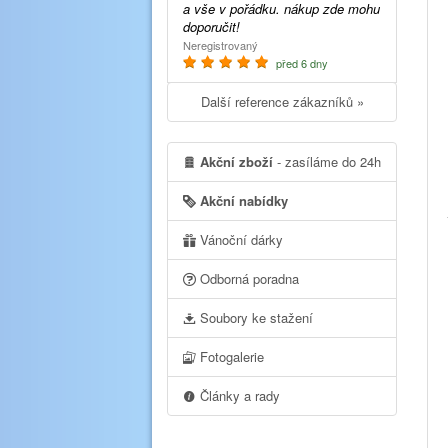
a vše v pořádku. nákup zde mohu
doporučit!
Neregistrovaný
před 6 dny
Další reference zákazníků »
Akční zboží
- zasíláme do 24h
Akční nabídky
Vánoční dárky
Odborná poradna
Soubory ke stažení
Fotogalerie
Články a rady