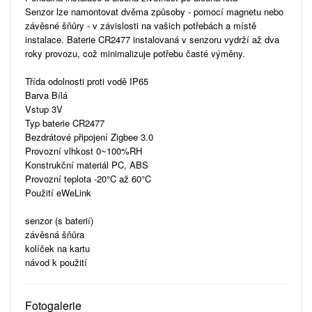
Senzor lze namontovat dvěma způsoby - pomocí magnetu nebo
závěsné šňůry - v závislosti na vašich potřebách a místě
instalace. Baterie CR2477 instalovaná v senzoru vydrží až dva
roky provozu, což minimalizuje potřebu časté výměny.
Třída odolnosti proti vodě IP65
Barva Bílá
Vstup 3V
Typ baterie CR2477
Bezdrátové připojení Zigbee 3.0
Provozní vlhkost 0~100%RH
Konstrukční materiál PC, ABS
Provozní teplota -20°C až 60°C
Použití eWeLink
senzor (s baterií)
závěsná šňůra
kolíček na kartu
návod k použití
Fotogalerie