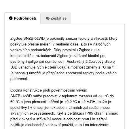
Podrobnosti
Zeptat se
ZigBee SNZB-02WD je pokročilý senzor teploty a vlhkosti, který
poskytuje přesné měření v reálném čase, a to i v náročných
venkovních podmínkách. Díky protokolu Zigbee 3.0 a
kompatibilitě s rozbočovači Zigbee je zařízení ideální pro
systémy inteligentní domácnosti. Vestavěný 2,2palcový displej
LCD usnadňuje rychlé čtení údajů a možnost změny z °C na °F
(a naopak) umožňuje přizpůsobit zobrazení teploty podle vašich
preferencí.
Odolná konstrukce proti povětrnostním vlivům
SNZB-02WD může pracovat v teplotním rozsahu od -20 °C do
60 °C a jeho přesnost měření je ±0,2 °C a ±2 %RH, takže je
spolehlivý i v chladných skladech, zimních zahradách nebo
akvarijních ekosystémech. Kryt s certifikací IP65 chrání snímač
před vlhkostí a stříkající vodou a odolnost proti UV záření
zajišťuje dlouhodobé venkovní použití, a to i na intenzivním