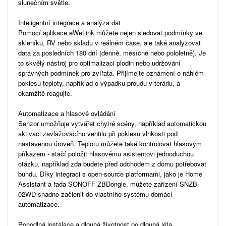
slunečním světle.
Inteligentní integrace a analýza dat
Pomocí aplikace eWeLink můžete nejen sledovat podmínky ve
skleníku, RV nebo skladu v reálném čase, ale také analyzovat
data za posledních 180 dní (denně, měsíčně nebo pololetně). Je
to skvělý nástroj pro optimalizaci plodin nebo udržování
správných podmínek pro zvířata. Přijímejte oznámení o náhlém
poklesu teploty, například o výpadku proudu v teráriu, a
okamžitě reagujte.
Automatizace a hlasové ovládání
Senzor umožňuje vytvářet chytré scény, například automatickou
aktivaci zavlažovacího ventilu při poklesu vlhkosti pod
nastavenou úroveň. Teplotu můžete také kontrolovat hlasovým
příkazem - stačí položit hlasovému asistentovi jednoduchou
otázku, například zda budete před odchodem z domu potřebovat
bundu. Díky integraci s open-source platformami, jako je Home
Assistant a řada SONOFF ZBDongle, můžete zařízení SNZB-
02WD snadno začlenit do vlastního systému domácí
automatizace.
Pohodlná instalace a dlouhá životnost po dlouhá léta