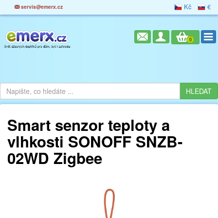
Kč
€
servis@emerx.cz
0
Smart senzor teploty a
vlhkosti SONOFF SNZB-
02WD Zigbee