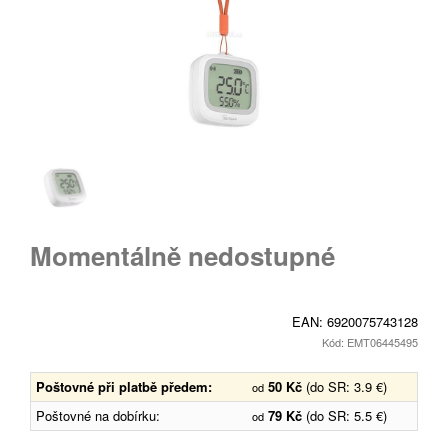
Momentálně nedostupné
EAN:
6920075743128
Kód: EMT06445495
Poštovné při platbě předem:
50 Kč
(do SR: 3.9 €)
od
Poštovné na dobírku:
79 Kč
(do SR: 5.5 €)
od