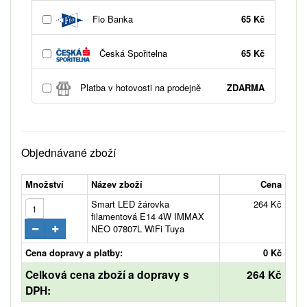
Fio Banka
65 Kč
Česká Spořitelna
65 Kč
Platba v hotovosti na prodejně
ZDARMA
Objednávané zboží
Množství
Název zboží
Cena
Smart LED žárovka
264 Kč
filamentová E14 4W IMMAX
NEO 07807L WiFi Tuya
Cena dopravy a platby:
0 Kč
Celková cena zboží a dopravy s
264 Kč
DPH: