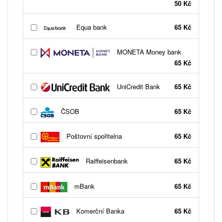
50 Kč
Equa bank
65 Kč
MONETA Money bank
65 Kč
UniCredit Bank
65 Kč
ČSOB
65 Kč
Poštovní spořitelna
65 Kč
Raiffeisenbank
65 Kč
mBank
65 Kč
Komerční Banka
65 Kč