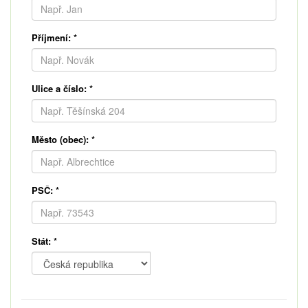
Příjmení:
*
Ulice a číslo:
*
Město (obec):
*
PSČ:
*
Stát:
*