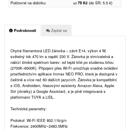
Poštovné na dobírku:
79 Kč
(do SR: 5.5 €)
od
Podrobnosti
Zeptat se
Chytrá filamentová LED žárovka – závit E14, výkon 4 W,
světelný tok 470 lm a napětí 230 V. Žárovka je stmívatelná a
nabízí široké spektrum barev: od teplé bílé po studenou bílou
(2700K–6500K). Připojení přes Wi-Fi umožňuje snadné ovládání
prostřednictvím aplikace Immax NEO PRO, která je dostupná v
češtině a více než 60 dalších jazycích. Žárovka je kompatibilní
s iOS, Androidem, hlasovými asistenty Amazon Alexa, Apple
Siri (zkratky) a Google Assistant, a je plně integrovaná s
platformami TUYA a LIDL.
Technické parametry:
Protokol: Wi-Fi IEEE 802.11b/g/n
Frekvence: 2400MHz~2483.5MHz