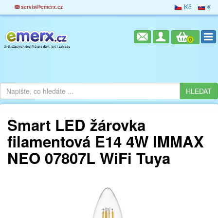
Kč
€
servis@emerx.cz
0
Smart LED žárovka
filamentová E14 4W IMMAX
NEO 07807L WiFi Tuya