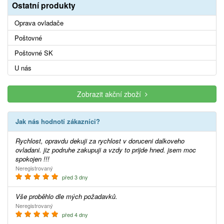
Ostatní produkty
Oprava ovladače
Poštovné
Poštovné SK
U nás
Zobrazit akční zboží
Jak nás hodnotí zákazníci?
Rychlost, opravdu dekuji za rychlost v doruceni dalkoveho
ovladani. jiz podruhe zakupuji a vzdy to prijde hned. jsem moc
spokojen !!!
Neregistrovaný
před 3 dny
Vše proběhlo dle mých požadavků.
Neregistrovaný
před 4 dny