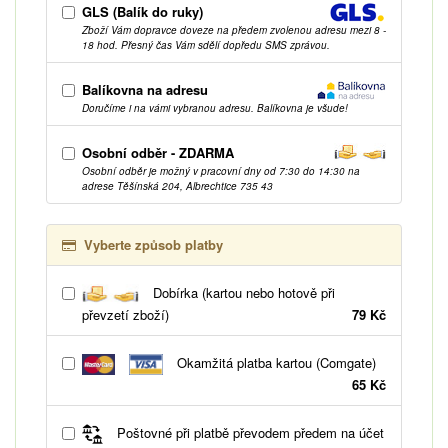
GLS (Balík do ruky)
Zboží Vám dopravce doveze na předem zvolenou adresu mezi 8 -
18 hod. Přesný čas Vám sdělí dopředu SMS zprávou.
Balíkovna na adresu
Doručíme i na vámi vybranou adresu. Balíkovna je všude!
Osobní odběr - ZDARMA
Osobní odběr je možný v pracovní dny od 7:30 do 14:30 na
adrese Těšínská 204, Albrechtice 735 43
Vyberte způsob platby
Dobírka (kartou nebo hotově při
převzetí zboží)
79 Kč
Okamžitá platba kartou (Comgate)
65 Kč
Poštovné při platbě převodem předem na účet