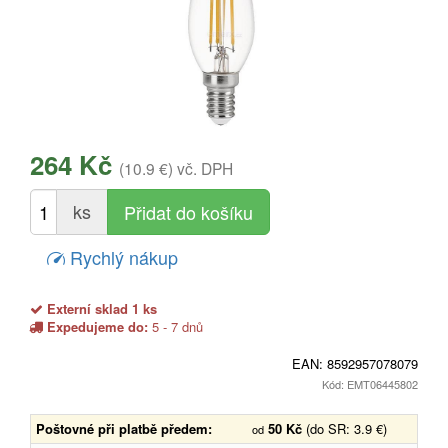
264 Kč
(10.9 €)
vč. DPH
ks
Rychlý nákup
Externí sklad 1 ks
Expedujeme do:
5 - 7 dnů
EAN:
8592957078079
Kód: EMT06445802
Poštovné při platbě předem:
50 Kč
(do SR: 3.9 €)
od