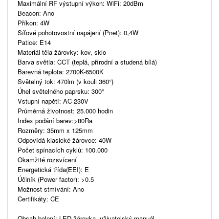
Maximální RF výstupní výkon: WiFi: 20dBm
Beacon: Ano
Příkon: 4W
Síťové pohotovostní napájení (Pnet): 0,4W
Patice: E14
Materiál těla žárovky: kov, sklo
Barva světla: CCT (teplá, přírodní a studená bílá)
Barevná teplota: 2700K-6500K
Světelný tok: 470lm (v kouli 360°)
Úhel světelného paprsku: 300°
Vstupní napětí: AC 230V
Průměrná životnost: 25.000 hodin
Index podání barev:>80Ra
Rozměry: 35mm x 125mm
Odpovídá klasické žárovce: 40W
Počet spínacích cyklů: 100.000
Okamžité rozsvícení
Energetická třída(EEI): E
Účiník (Power factor): >0.5
Možnost stmívání: Ano
Certifikáty: CE
Obsah balení: LED žárovka, uživatelský manuál