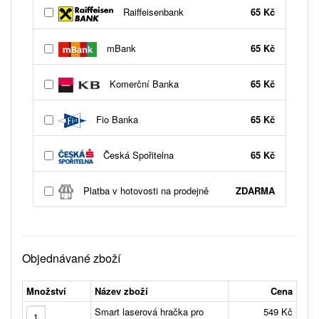
Raiffeisenbank
65 Kč
mBank
65 Kč
Komerční Banka
65 Kč
Fio Banka
65 Kč
Česká Spořitelna
65 Kč
Platba v hotovosti na prodejně
ZDARMA
Objednávané zboží
Množství
Název zboží
Cena
Smart laserová hračka pro
549 Kč