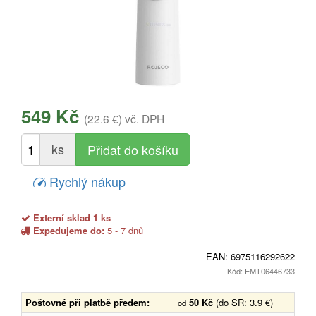
549 Kč
(22.6 €)
vč. DPH
ks
Rychlý nákup
Externí sklad 1 ks
Expedujeme do:
5 - 7 dnů
EAN:
6975116292622
Kód: EMT06446733
Poštovné při platbě předem:
50 Kč
(do SR: 3.9 €)
od