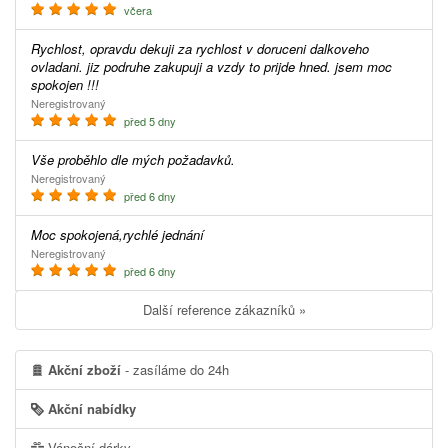
včera
Rychlost, opravdu dekuji za rychlost v doruceni dalkoveho
ovladani. jiz podruhe zakupuji a vzdy to prijde hned. jsem moc
spokojen !!!
Neregistrovaný
před 5 dny
Vše proběhlo dle mých požadavků.
Neregistrovaný
před 6 dny
Moc spokojená,rychlé jednání
Neregistrovaný
před 6 dny
Další reference zákazníků »
Akční zboží
- zasíláme do 24h
Akční nabídky
Vánoční dárky