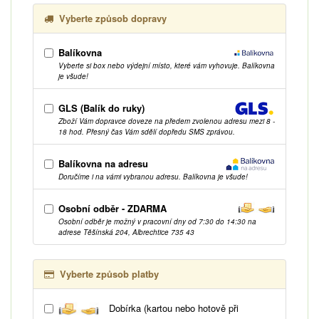
Vyberte způsob dopravy
Balíkovna
Vyberte si box nebo výdejní místo, které vám vyhovuje. Balíkovna
je všude!
GLS (Balík do ruky)
Zboží Vám dopravce doveze na předem zvolenou adresu mezi 8 -
18 hod. Přesný čas Vám sdělí dopředu SMS zprávou.
Balíkovna na adresu
Doručíme i na vámi vybranou adresu. Balíkovna je všude!
Osobní odběr - ZDARMA
Osobní odběr je možný v pracovní dny od 7:30 do 14:30 na
adrese Těšínská 204, Albrechtice 735 43
Vyberte způsob platby
Dobírka (kartou nebo hotově při