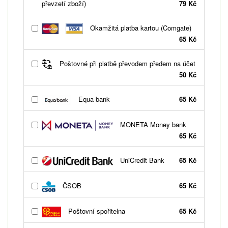
převzetí zboží)
79 Kč
Okamžitá platba kartou (Comgate)
65 Kč
Poštovné při platbě převodem předem na účet
50 Kč
Equa bank
65 Kč
MONETA Money bank
65 Kč
UniCredit Bank
65 Kč
ČSOB
65 Kč
Poštovní spořitelna
65 Kč