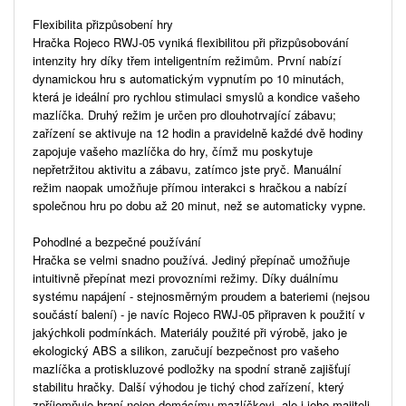
Flexibilita přizpůsobení hry
Hračka Rojeco RWJ-05 vyniká flexibilitou při přizpůsobování
intenzity hry díky třem inteligentním režimům. První nabízí
dynamickou hru s automatickým vypnutím po 10 minutách,
která je ideální pro rychlou stimulaci smyslů a kondice vašeho
mazlíčka. Druhý režim je určen pro dlouhotrvající zábavu;
zařízení se aktivuje na 12 hodin a pravidelně každé dvě hodiny
zapojuje vašeho mazlíčka do hry, čímž mu poskytuje
nepřetržitou aktivitu a zábavu, zatímco jste pryč. Manuální
režim naopak umožňuje přímou interakci s hračkou a nabízí
společnou hru po dobu až 20 minut, než se automaticky vypne.
Pohodlné a bezpečné používání
Hračka se velmi snadno používá. Jediný přepínač umožňuje
intuitivně přepínat mezi provozními režimy. Díky duálnímu
systému napájení - stejnosměrným proudem a bateriemi (nejsou
součástí balení) - je navíc Rojeco RWJ-05 připraven k použití v
jakýchkoli podmínkách. Materiály použité při výrobě, jako je
ekologický ABS a silikon, zaručují bezpečnost pro vašeho
mazlíčka a protiskluzové podložky na spodní straně zajišťují
stabilitu hračky. Další výhodou je tichý chod zařízení, který
zpříjemňuje hraní nejen domácímu mazlíčkovi, ale i jeho majiteli.