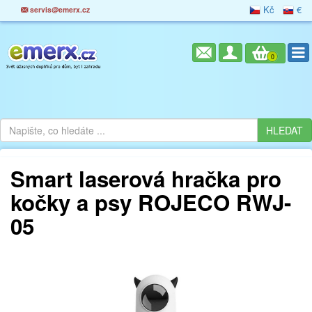
Kč
€
servis@emerx.cz
0
Smart laserová hračka pro
kočky a psy ROJECO RWJ-
05