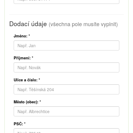
Dodací údaje
(všechna pole musíte vyplnit)
Jméno:
*
Příjmení:
*
Ulice a číslo:
*
Město (obec):
*
PSČ:
*