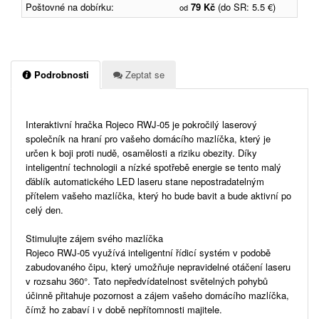
Poštovné na dobírku:
79 Kč
(do SR: 5.5 €)
od
Podrobnosti
Zeptat se
Interaktivní hračka Rojeco RWJ-05 je pokročilý laserový
společník na hraní pro vašeho domácího mazlíčka, který je
určen k boji proti nudě, osamělosti a riziku obezity. Díky
inteligentní technologii a nízké spotřebě energie se tento malý
ďáblík automatického LED laseru stane nepostradatelným
přítelem vašeho mazlíčka, který ho bude bavit a bude aktivní po
celý den.
Stimulujte zájem svého mazlíčka
Rojeco RWJ-05 využívá inteligentní řídicí systém v podobě
zabudovaného čipu, který umožňuje nepravidelné otáčení laseru
v rozsahu 360°. Tato nepředvídatelnost světelných pohybů
účinně přitahuje pozornost a zájem vašeho domácího mazlíčka,
čímž ho zabaví i v době nepřítomnosti majitele.