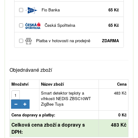
Fio Banka
65 Kč
Česká Spořitelna
65 Kč
Platba v hotovosti na prodejně
ZDARMA
Objednávané zboží
Množství
Název zboží
Cena
Smart detektor teploty a
483 Kč
vlhkosti NEDIS ZBSC10WT
ZigBee Tuya
Cena dopravy a platby:
0 Kč
Celková cena zboží a dopravy s
483 Kč
DPH: