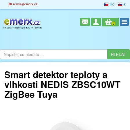
Kč
€
servis@emerx.cz
0
Smart detektor teploty a
vlhkosti NEDIS ZBSC10WT
ZigBee Tuya