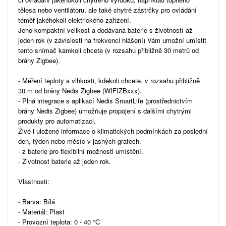
tělesa nebo ventilátoru, ale také chytré zástrčky pro ovládání
téměř jakéhokoli elektrického zařízení.
Jeho kompaktní velikost a dodávaná baterie s životností až
jeden rok (v závislosti na frekvenci hlášení) Vám umožní umístit
tento snímač kamkoli chcete (v rozsahu přibližně 30 metrů od
brány Zigbee).
- Měření teploty a vlhkosti, kdekoli chcete, v rozsahu přibližně
30 m od brány Nedis Zigbee (WIFIZBxxx).
- Plná integrace s aplikací Nedis SmartLife (prostřednictvím
brány Nedis Zigbee) umožňuje propojení s dalšími chytrými
produkty pro automatizaci.
Živé i uložené informace o klimatických podmínkách za poslední
den, týden nebo měsíc v jasných grafech.
- z baterie pro flexibilní možnosti umístění.
- Životnost baterie až jeden rok.
Vlastnosti:
- Barva: Bílá
- Materiál: Plast
- Provozní teplota: 0 - 40 °C