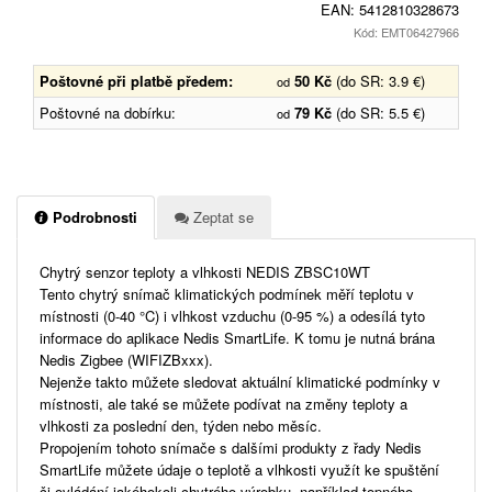
EAN:
5412810328673
Kód: EMT06427966
Poštovné při platbě předem:
50 Kč
(do SR: 3.9 €)
od
Poštovné na dobírku:
79 Kč
(do SR: 5.5 €)
od
Podrobnosti
Zeptat se
Chytrý senzor teploty a vlhkosti NEDIS ZBSC10WT
Tento chytrý snímač klimatických podmínek měří teplotu v
místnosti (0-40 °C) i vlhkost vzduchu (0-95 %) a odesílá tyto
informace do aplikace Nedis SmartLife. K tomu je nutná brána
Nedis Zigbee (WIFIZBxxx).
Nejenže takto můžete sledovat aktuální klimatické podmínky v
místnosti, ale také se můžete podívat na změny teploty a
vlhkosti za poslední den, týden nebo měsíc.
Propojením tohoto snímače s dalšími produkty z řady Nedis
SmartLife můžete údaje o teplotě a vlhkosti využít ke spuštění
či ovládání jakéhokoli chytrého výrobku, například topného