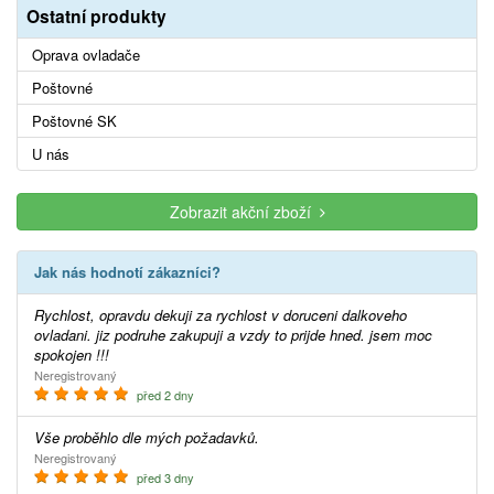
Ostatní produkty
Oprava ovladače
Poštovné
Poštovné SK
U nás
Zobrazit akční zboží
Jak nás hodnotí zákazníci?
Rychlost, opravdu dekuji za rychlost v doruceni dalkoveho
ovladani. jiz podruhe zakupuji a vzdy to prijde hned. jsem moc
spokojen !!!
Neregistrovaný
před 2 dny
Vše proběhlo dle mých požadavků.
Neregistrovaný
před 3 dny