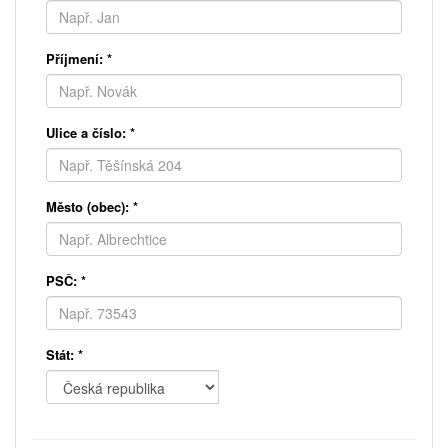
Příjmení:
*
Ulice a číslo:
*
Město (obec):
*
PSČ:
*
Stát:
*