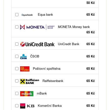
50 Kč
Equa bank
65 Kč
MONETA Money bank
65 Kč
UniCredit Bank
65 Kč
ČSOB
65 Kč
Poštovní spořitelna
65 Kč
Raiffeisenbank
65 Kč
mBank
65 Kč
Komerční Banka
65 Kč