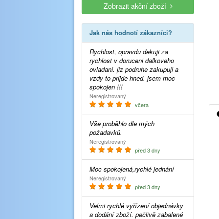
Zobrazit akční zboží
Jak nás hodnotí zákazníci?
Rychlost, opravdu dekuji za
rychlost v doruceni dalkoveho
ovladani. jiz podruhe zakupuji a
vzdy to prijde hned. jsem moc
spokojen !!!
Neregistrovaný
včera
Vše proběhlo dle mých
požadavků.
Neregistrovaný
před 3 dny
Moc spokojená,rychlé jednání
Neregistrovaný
před 3 dny
Velmi rychlé vyřízení objednávky
a dodání zboží. pečlivě zabalené