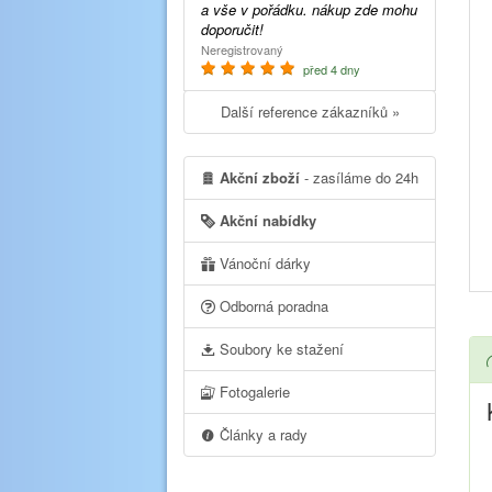
a vše v pořádku. nákup zde mohu
doporučit!
Neregistrovaný
před 4 dny
Další reference zákazníků »
Akční zboží
- zasíláme do 24h
Akční nabídky
Vánoční dárky
Odborná poradna
Soubory ke stažení
Fotogalerie
Články a rady