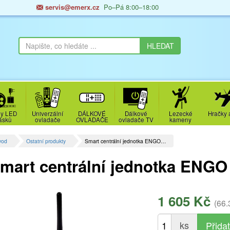
servis@emerx.cz
Po–Pá 8:00–18:00
y LED
Univerzální
DÁLKOVÉ
Dálkové
Lezecké
Hračky 
ásků
ovladače
OVLADAČE
ovladače TV
kameny
vod
Ostatní produkty
Smart centrální jednotka ENGO…
mart centrální jednotka ENG
1 605 Kč
(66.
ks