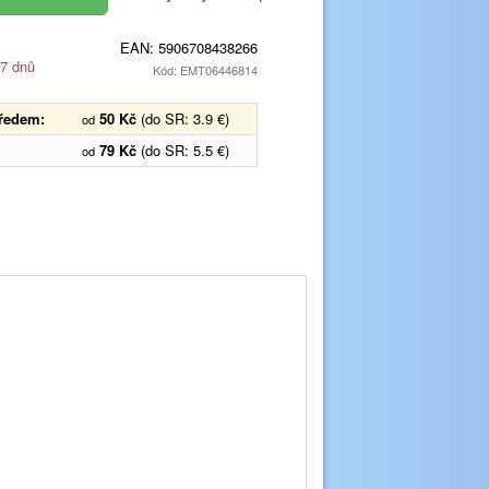
EAN:
5906708438266
 7 dnů
Kód: EMT06446814
předem:
50 Kč
(do SR: 3.9 €)
od
79 Kč
(do SR: 5.5 €)
od