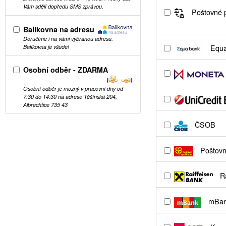
Vám sdělí dopředu SMS zprávou.
Poštovné p
Balíkovna na adresu
Doručíme i na vámi vybranou adresu.
Equa
Balíkovna je všude!
Osobní odběr - ZDARMA
Osobní odběr je možný v pracovní dny od
7:30 do 14:30 na adrese Těšínská 204,
Albrechtice 735 43
ČSOB
Poštovní
Ra
mBa