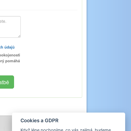
ch údajů
pokojenosti
terý pomáhá
Cookies a GDPR
Když lépe pochopíme, co vás zajímá, budeme