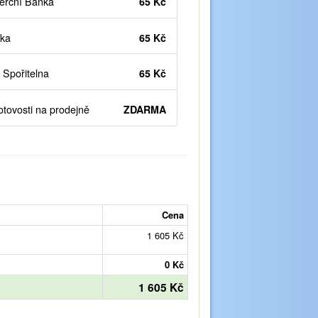
rční Banka
65 Kč
ka
65 Kč
Spořitelna
65 Kč
otovosti na prodejně
ZDARMA
Cena
1 605 Kč
0 Kč
1 605 Kč