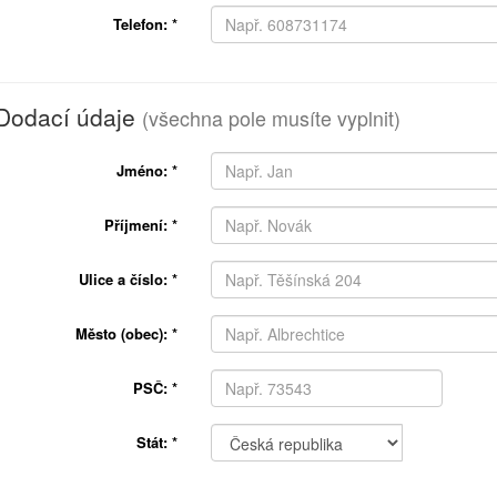
Telefon:
*
Dodací údaje
(všechna pole musíte vyplnit)
Jméno:
*
Příjmení:
*
Ulice a číslo:
*
Město (obec):
*
PSČ:
*
Stát:
*