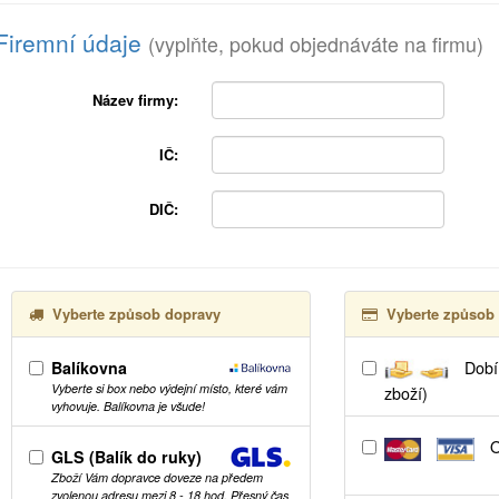
Firemní údaje
(vyplňte, pokud objednáváte na firmu)
Název firmy:
IČ:
DIČ:
Vyberte způsob dopravy
Vyberte způsob 
Balíkovna
Dobír
Vyberte si box nebo výdejní místo, které vám
zboží)
vyhovuje. Balíkovna je všude!
O
GLS (Balík do ruky)
Zboží Vám dopravce doveze na předem
zvolenou adresu mezi 8 - 18 hod. Přesný čas