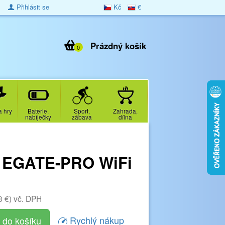
Přihlásit se
Kč
€
Prázdný košík
0
a hry
Baterie,
Sport,
Zahrada,
nabíječky
zábava
dílna
O EGATE-PRO WiFi
3 €)
vč. DPH
Rychlý nákup