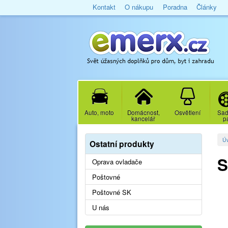
Kontakt
O nákupu
Poradna
Články
Auto, moto
Domácnost,
Osvětlení
Sad
kancelář
p
Ú
Ostatní produkty
S
Oprava ovladače
Poštovné
Poštovné SK
U nás