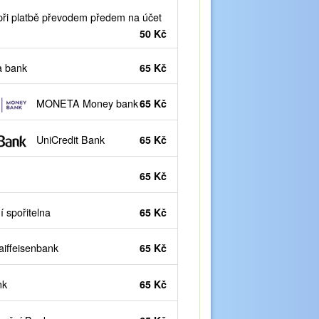
ři platbě převodem předem na účet
50 Kč
 bank
65 Kč
MONETA Money bank
65 Kč
UniCredit Bank
65 Kč
65 Kč
 spořitelna
65 Kč
iffeisenbank
65 Kč
nk
65 Kč