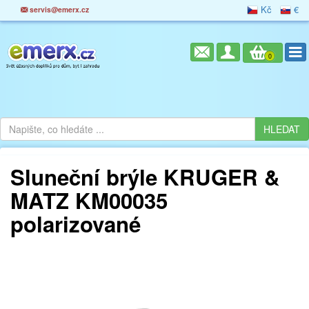
Kč
€
servis@emerx.cz
0
Sluneční brýle KRUGER &
MATZ KM00035
polarizované