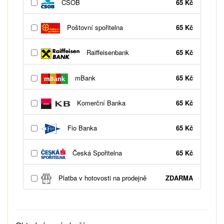
ČSOB
65 Kč
Poštovní spořitelna
65 Kč
Raiffeisenbank
65 Kč
mBank
65 Kč
Komerční Banka
65 Kč
Fio Banka
65 Kč
Česká Spořitelna
65 Kč
Platba v hotovosti na prodejně
ZDARMA