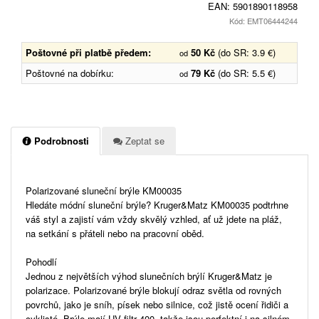
EAN:
5901890118958
Kód: EMT06444244
Poštovné při platbě předem:
50 Kč
(do SR: 3.9 €)
od
Poštovné na dobírku:
79 Kč
(do SR: 5.5 €)
od
Podrobnosti
Zeptat se
Polarizované sluneční brýle KM00035
Hledáte módní sluneční brýle? Kruger&Matz KM00035 podtrhne
váš styl a zajistí vám vždy skvělý vzhled, ať už jdete na pláž,
na setkání s přáteli nebo na pracovní oběd.
Pohodlí
Jednou z největších výhod slunečních brýlí Kruger&Matz je
polarizace. Polarizované brýle blokují odraz světla od rovných
povrchů, jako je sníh, písek nebo silnice, což jistě ocení řidiči a
cyklisté. Brýle mají UV filtr 400, takže jsou perfektní i na silném