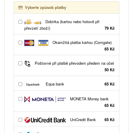
Vyberte způsob platby
Dobírka (kartou nebo hotově při
převzetí zboží)
79 Kč
Okamžitá platba kartou (Comgate)
65 Kč
Poštovné při platbě převodem předem na účet
50 Kč
Equa bank
65 Kč
MONETA Money bank
65 Kč
UniCredit Bank
65 Kč