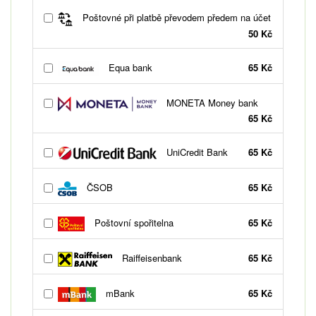
Poštovné při platbě převodem předem na účet
50 Kč
Equa bank
65 Kč
MONETA Money bank
65 Kč
UniCredit Bank
65 Kč
ČSOB
65 Kč
Poštovní spořitelna
65 Kč
Raiffeisenbank
65 Kč
mBank
65 Kč