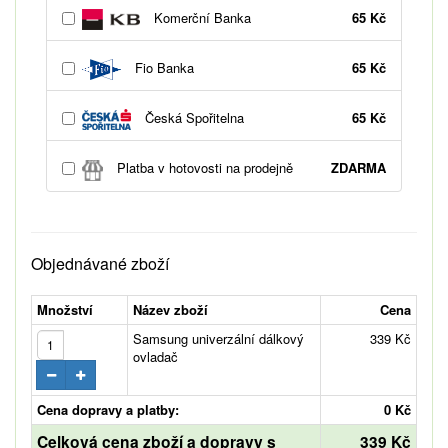
Komerční Banka
65 Kč
Fio Banka
65 Kč
Česká Spořitelna
65 Kč
Platba v hotovosti na prodejně
ZDARMA
Objednávané zboží
Množství
Název zboží
Cena
Samsung univerzální dálkový
339 Kč
ovladač
Cena dopravy a platby:
0 Kč
Celková cena zboží a dopravy s
339 Kč