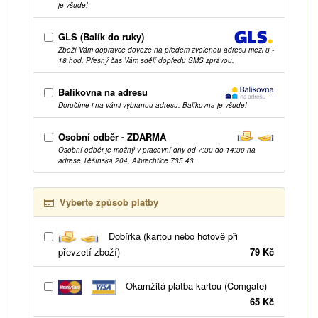
je všude!
GLS (Balík do ruky)
Zboží Vám dopravce doveze na předem zvolenou adresu mezi 8 -
18 hod. Přesný čas Vám sdělí dopředu SMS zprávou.
Balíkovna na adresu
Doručíme i na vámi vybranou adresu. Balíkovna je všude!
Osobní odběr - ZDARMA
Osobní odběr je možný v pracovní dny od 7:30 do 14:30 na
adrese Těšínská 204, Albrechtice 735 43
Vyberte způsob platby
Dobírka (kartou nebo hotově při
převzetí zboží)
79 Kč
Okamžitá platba kartou (Comgate)
65 Kč