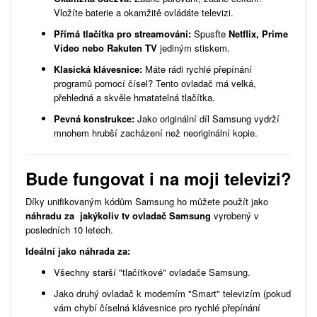
Vložíte baterie a okamžitě ovládáte televizi.
Přímá tlačítka pro streamování:
Spusťte
Netflix, Prime
Video nebo Rakuten TV
jediným stiskem.
Klasická klávesnice:
Máte rádi rychlé přepínání
programů pomocí čísel? Tento ovladač má velká,
přehledná a skvěle hmatatelná tlačítka.
Pevná konstrukce:
Jako originální díl Samsung vydrží
mnohem hrubší zacházení než neoriginální kopie.
Bude fungovat i na moji televizi?
Díky unifikovaným kódům Samsung ho můžete použít jako
náhradu za jakýkoliv tv ovladač Samsung
vyrobený v
posledních 10 letech.
Ideální jako náhrada za:
Všechny starší "tlačítkové" ovladače Samsung.
Jako druhý ovladač k moderním "Smart" televizím (pokud
vám chybí číselná klávesnice pro rychlé přepínání