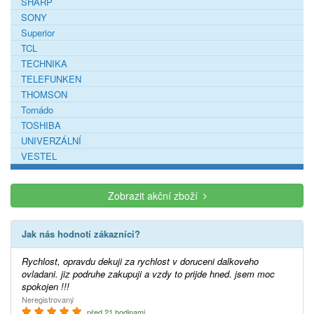
SHARP
SONY
Superior
TCL
TECHNIKA
TELEFUNKEN
THOMSON
Tornádo
TOSHIBA
UNIVERZÁLNÍ
VESTEL
Zobrazit akční zboží
Jak nás hodnotí zákazníci?
Rychlost, opravdu dekuji za rychlost v doruceni dalkoveho
ovladani. jiz podruhe zakupuji a vzdy to prijde hned. jsem moc
spokojen !!!
Neregistrovaný
před 21 hodinami