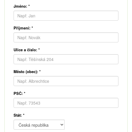
Jméno:
*
Příjmení:
*
Ulice a číslo:
*
Město (obec):
*
PSČ:
*
Stát:
*