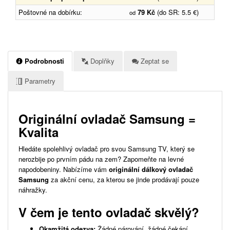
Poštovné na dobírku:
79 Kč
(do SR: 5.5 €)
od
Podrobnosti
Doplňky
Zeptat se
Parametry
Originální ovladač Samsung =
Kvalita
Hledáte spolehlivý ovladač pro svou Samsung TV, který se
nerozbije po prvním pádu na zem? Zapomeňte na levné
napodobeniny. Nabízíme vám
originální dálkový ovladač
Samsung
za akční cenu, za kterou se jinde prodávají pouze
náhražky.
V čem je tento ovladač skvělý?
Okamžitá odezva:
Žádné párování, žádné čekání.