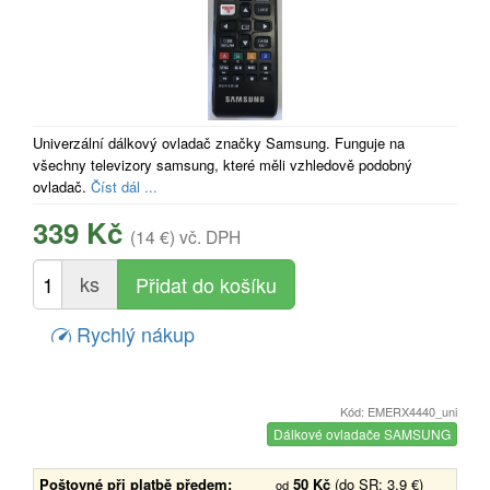
Univerzální dálkový ovladač značky Samsung. Funguje na
všechny televizory samsung, které měli vzhledově podobný
ovladač.
Číst dál ...
339 Kč
(14 €)
vč. DPH
ks
Rychlý nákup
Kód: EMERX4440_uni
Dálkové ovladače SAMSUNG
Poštovné při platbě předem:
50 Kč
(do SR: 3.9 €)
od