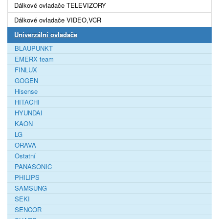
Dálkové ovladače TELEVIZORY
Dálkové ovladače VIDEO,VCR
Univerzální ovladače
BLAUPUNKT
EMERX team
FINLUX
GOGEN
Hisense
HITACHI
HYUNDAI
KAON
LG
ORAVA
Ostatní
PANASONIC
PHILIPS
SAMSUNG
SEKI
SENCOR