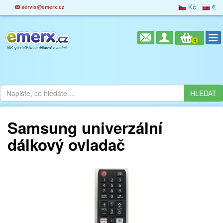
Kč
€
servis@emerx.cz
0
Samsung univerzální
dálkový ovladač