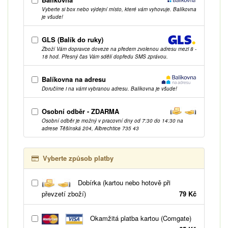
Vyberte si box nebo výdejní místo, které vám vyhovuje. Balíkovna
je všude!
GLS (Balík do ruky)
Zboží Vám dopravce doveze na předem zvolenou adresu mezi 8 -
18 hod. Přesný čas Vám sdělí dopředu SMS zprávou.
Balíkovna na adresu
Doručíme i na vámi vybranou adresu. Balíkovna je všude!
Osobní odběr - ZDARMA
Osobní odběr je možný v pracovní dny od 7:30 do 14:30 na
adrese Těšínská 204, Albrechtice 735 43
Vyberte způsob platby
Dobírka (kartou nebo hotově při
převzetí zboží)
79 Kč
Okamžitá platba kartou (Comgate)