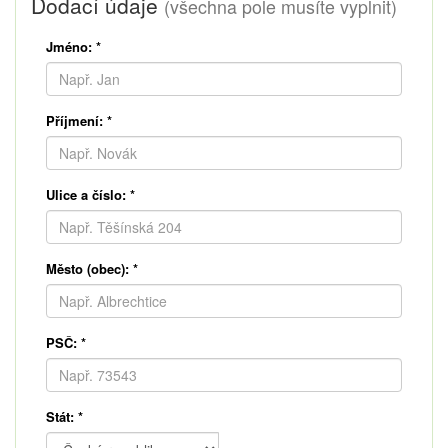
Dodací údaje
(všechna pole musíte vyplnit)
Jméno:
*
Příjmení:
*
Ulice a číslo:
*
Město (obec):
*
PSČ:
*
Stát:
*