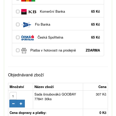
Komerční Banka
65 Kč
Fio Banka
65 Kč
Česká Spořitelna
65 Kč
Platba v hotovosti na prodejně
ZDARMA
Objednávané zboží
Množství
Název zboží
Cena
Sada šroubováků GOOBAY
307 Kč
77841 30ks
Cena dopravy a platby:
0 Kč