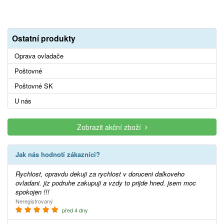
Ostatní produkty
Oprava ovladače
Poštovné
Poštovné SK
U nás
Zobrazit akční zboží
Jak nás hodnotí zákazníci?
Rychlost, opravdu dekuji za rychlost v doruceni dalkoveho
ovladani. jiz podruhe zakupuji a vzdy to prijde hned. jsem moc
spokojen !!!
Neregistrovaný
před 4 dny