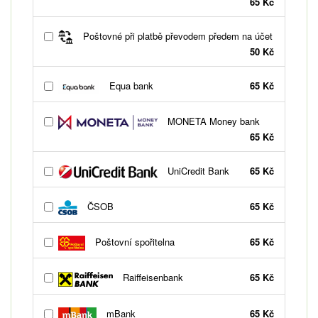
65 Kč
Poštovné při platbě převodem předem na účet
50 Kč
Equa bank
65 Kč
MONETA Money bank
65 Kč
UniCredit Bank
65 Kč
ČSOB
65 Kč
Poštovní spořitelna
65 Kč
Raiffeisenbank
65 Kč
mBank
65 Kč