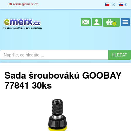
Kč
€
servis@emerx.cz
0
Sada šroubováků GOOBAY
77841 30ks