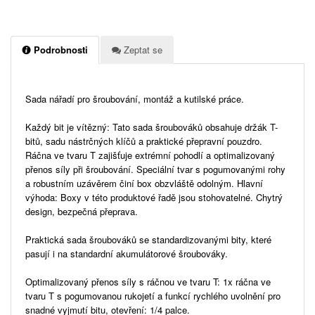
Podrobnosti
Zeptat se
Sada nářadí pro šroubování, montáž a kutilské práce.
Každý bit je vítězný: Tato sada šroubováků obsahuje držák T-
bitů, sadu nástrčných klíčů a praktické přepravní pouzdro.
Ráčna ve tvaru T zajišťuje extrémní pohodlí a optimalizovaný
přenos síly při šroubování. Speciální tvar s pogumovanými rohy
a robustním uzávěrem činí box obzvláště odolným. Hlavní
výhoda: Boxy v této produktové řadě jsou stohovatelné. Chytrý
design, bezpečná přeprava.
Praktická sada šroubováků se standardizovanými bity, které
pasují i ​​na standardní akumulátorové šroubováky.
Optimalizovaný přenos síly s ráčnou ve tvaru T: 1x ráčna ve
tvaru T s pogumovanou rukojetí a funkcí rychlého uvolnění pro
snadné vyjmutí bitu, otevření: 1/4 palce.