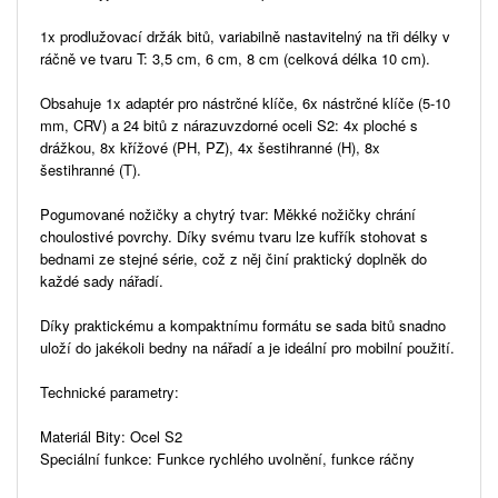
1x prodlužovací držák bitů, variabilně nastavitelný na tři délky v
ráčně ve tvaru T: 3,5 cm, 6 cm, 8 cm (celková délka 10 cm).
Obsahuje 1x adaptér pro nástrčné klíče, 6x nástrčné klíče (5-10
mm, CRV) a 24 bitů z nárazuvzdorné oceli S2: 4x ploché s
drážkou, 8x křížové (PH, PZ), 4x šestihranné (H), 8x
šestihranné (T).
Pogumované nožičky a chytrý tvar: Měkké nožičky chrání
choulostivé povrchy. Díky svému tvaru lze kufřík stohovat s
bednami ze stejné série, což z něj činí praktický doplněk do
každé sady nářadí.
Díky praktickému a kompaktnímu formátu se sada bitů snadno
uloží do jakékoli bedny na nářadí a je ideální pro mobilní použití.
Technické parametry:
Materiál Bity: Ocel S2
Speciální funkce: Funkce rychlého uvolnění, funkce ráčny