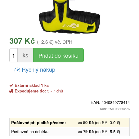
307 Kč
(12.6 €)
vč. DPH
ks
Rychlý nákup
Externí sklad 1 ks
Expedujeme do:
5 - 7 dnů
EAN:
4040849778414
Kód: EMT06660276
Poštovné při platbě předem:
50 Kč
(do SR: 3.9 €)
od
Poštovné na dobírku:
79 Kč
(do SR: 5.5 €)
od