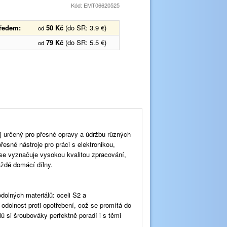
Kód: EMT06620525
předem:
50 Kč
(do SR: 3.9 €)
od
79 Kč
(do SR: 5.5 €)
od
j určený pro přesné opravy a údržbu různých
řesné nástroje pro práci s elektronikou,
 se vyznačuje vysokou kvalitou zpracování,
ždé domácí dílny.
olných materiálů: oceli S2 a
odolnost proti opotřebení, což se promítá do
álů si šroubováky perfektně poradí i s těmi