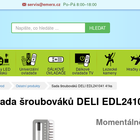
servis@emerx.cz
Po–Pá 8:00–18:00
y LED
Univerzální
DÁLKOVÉ
Dálkové
Lezecké
Hračky 
ásků
ovladače
OVLADAČE
ovladače TV
kameny
vod
Ostatní produkty
Sada šroubováků DELI EDL241041 41ks
ada šroubováků DELI EDL241
Momentáln