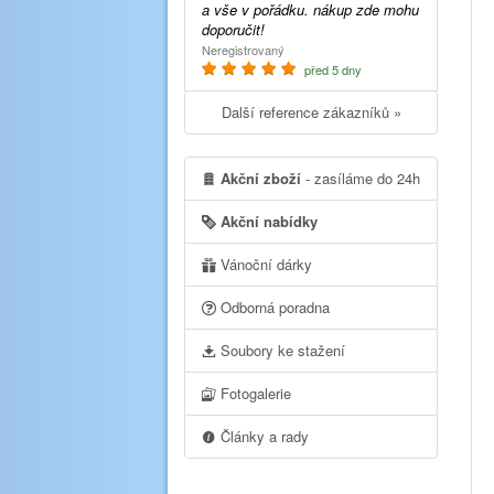
a vše v pořádku. nákup zde mohu
doporučit!
Neregistrovaný
před 5 dny
Další reference zákazníků »
Akční zboží
- zasíláme do 24h
Akční nabídky
Vánoční dárky
Odborná poradna
Soubory ke stažení
Fotogalerie
Články a rady