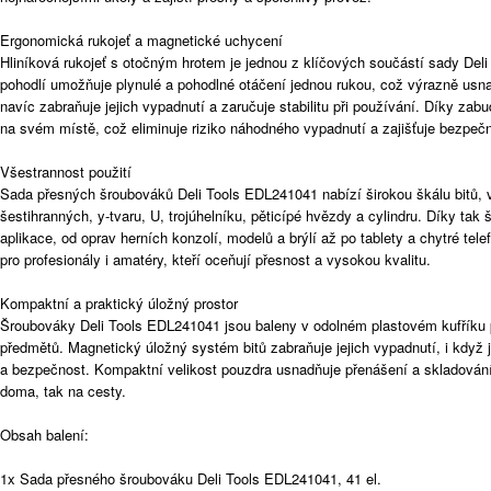
Ergonomická rukojeť a magnetické uchycení
Hliníková rukojeť s otočným hrotem je jednou z klíčových součástí sady Del
pohodlí umožňuje plynulé a pohodlné otáčení jednou rukou, což výrazně usna
navíc zabraňuje jejich vypadnutí a zaručuje stabilitu při používání. Díky z
na svém místě, což eliminuje riziko náhodného vypadnutí a zajišťuje bezpeč
Všestrannost použití
Sada přesných šroubováků Deli Tools EDL241041 nabízí širokou škálu bitů, 
šestihranných, y-tvaru, U, trojúhelníku, pěticípé hvězdy a cylindru. Díky tak
aplikace, od oprav herních konzolí, modelů a brýlí až po tablety a chytré tele
pro profesionály i amatéry, kteří oceňují přesnost a vysokou kvalitu.
Kompaktní a praktický úložný prostor
Šroubováky Deli Tools EDL241041 jsou baleny v odolném plastovém kufříku
předmětů. Magnetický úložný systém bitů zabraňuje jejich vypadnutí, i když 
a bezpečnost. Kompaktní velikost pouzdra usnadňuje přenášení a skladování 
doma, tak na cesty.
Obsah balení:
1x Sada přesného šroubováku Deli Tools EDL241041, 41 el.