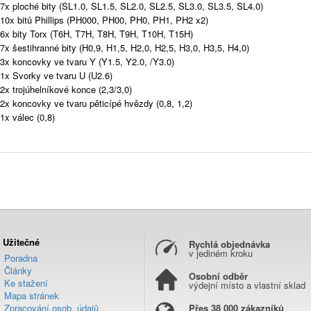
7x ploché bity (SL1.0, SL1.5, SL2.0, SL2.5, SL3.0, SL3.5, SL4.0)
10x bitů Phillips (PH000, PH00, PH0, PH1, PH2 x2)
6x bity Torx (T6H, T7H, T8H, T9H, T10H, T15H)
7x šestihranné bity (H0,9, H1,5, H2,0, H2,5, H3,0, H3,5, H4,0)
3x koncovky ve tvaru Y (Y1.5, Y2.0, /Y3.0)
1x Svorky ve tvaru U (U2.6)
2x trojúhelníkové konce (2,3/3,0)
2x koncovky ve tvaru pěticípé hvězdy (0,8, 1,2)
1x válec (0,8)
Užitečné
Rychlá objednávka
v jediném kroku
Poradna
Články
Osobní odběr
Ke stažení
výdejní místo a vlastní sklad
Mapa stránek
Zpracování osob. údajů
Přes 38 000 zákazníků