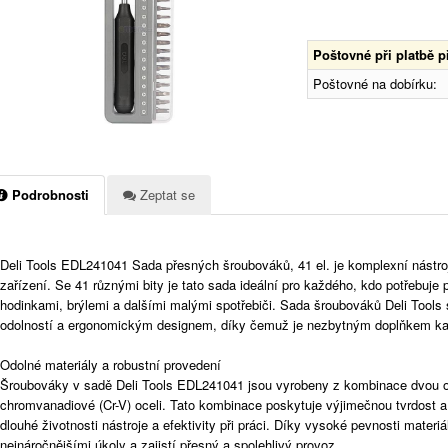
Poštovné při platbě 
Poštovné na dobírku:
Podrobnosti
Zeptat se
Deli Tools EDL241041 Sada přesných šroubováků, 41 el. je komplexní nástro
zařízení. Se 41 různými bity je tato sada ideální pro každého, kdo potřebuje p
hodinkami, brýlemi a dalšími malými spotřebiči. Sada šroubováků Deli Tools
odolností a ergonomickým designem, díky čemuž je nezbytným doplňkem ka
Odolné materiály a robustní provedení
Šroubováky v sadě Deli Tools EDL241041 jsou vyrobeny z kombinace dvou od
chromvanadiové (Cr-V) oceli. Tato kombinace poskytuje výjimečnou tvrdost a 
dlouhé životnosti nástroje a efektivity při práci. Díky vysoké pevnosti materi
nejnáročnějšími úkoly a zajistí přesný a spolehlivý provoz.