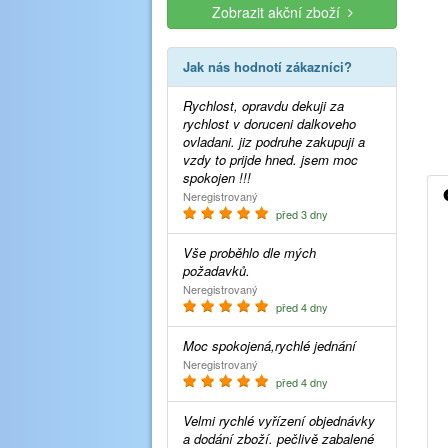
Zobrazit akční zboží
Jak nás hodnotí zákazníci?
Rychlost, opravdu dekuji za
rychlost v doruceni dalkoveho
ovladani. jiz podruhe zakupuji a
vzdy to prijde hned. jsem moc
spokojen !!!
Neregistrovaný
před 3 dny
Vše proběhlo dle mých
požadavků.
Neregistrovaný
před 4 dny
Moc spokojená,rychlé jednání
Neregistrovaný
před 4 dny
Velmi rychlé vyřízení objednávky
a dodání zboží. pečlivě zabalené