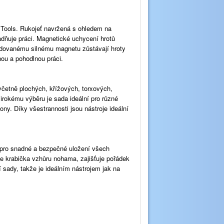
i Tools. Rukojeť navržená s ohledem na
dňuje práci. Magnetické uchycení hrotů
abudovanému silnému magnetu zůstávají hroty
nou a pohodlnou práci.
včetně plochých, křížových, torxových,
 širokému výběru je sada ideální pro různé
fony. Díky všestrannosti jsou nástroje ideální
 pro snadné a bezpečné uložení všech
je krabička vzhůru nohama, zajišťuje pořádek
sady, takže je ideálním nástrojem jak na