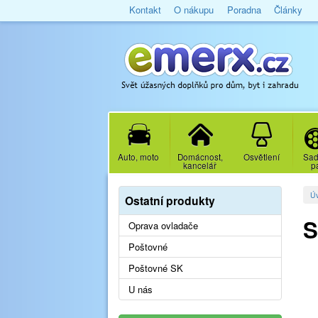
Kontakt
O nákupu
Poradna
Články
Auto, moto
Domácnost,
Osvětlení
Sad
kancelář
p
Ú
Ostatní produkty
S
Oprava ovladače
Poštovné
Poštovné SK
U nás