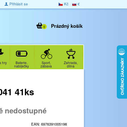
Přihlásit se
Kč
€
Prázdný košík
0
a hry
Baterie,
Sport,
Zahrada,
nabíječky
zábava
dílna
041 41ks
ě nedostupné
EAN:
6976391005198