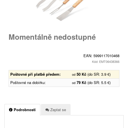
Momentálně nedostupné
EAN:
5999117010468
Kód: EMT06438366
Poštovné při platbě předem:
50 Kč
(do SR: 3.9 €)
od
Poštovné na dobírku:
79 Kč
(do SR: 5.5 €)
od
Podrobnosti
Zeptat se