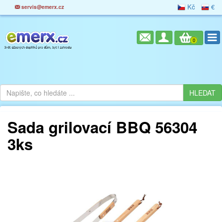
Kč
€
servis@emerx.cz
0
Sada grilovací BBQ 56304
3ks