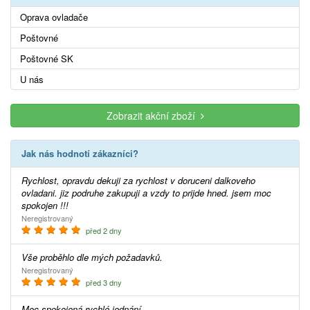
Oprava ovladače
Poštovné
Poštovné SK
U nás
Zobrazit akční zboží
Jak nás hodnotí zákazníci?
Rychlost, opravdu dekuji za rychlost v doruceni dalkoveho
ovladani. jiz podruhe zakupuji a vzdy to prijde hned. jsem moc
spokojen !!!
Neregistrovaný
před 2 dny
Vše proběhlo dle mých požadavků.
Neregistrovaný
před 3 dny
Moc spokojená,rychlé jednání