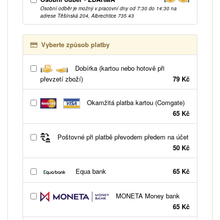
Osobní odběr je možný v pracovní dny od 7:30 do 14:30 na
adrese Těšínská 204, Albrechtice 735 43
Vyberte způsob platby
Dobírka (kartou nebo hotově při
převzetí zboží)
79 Kč
Okamžitá platba kartou (Comgate)
65 Kč
Poštovné při platbě převodem předem na účet
50 Kč
Equa bank
65 Kč
MONETA Money bank
65 Kč