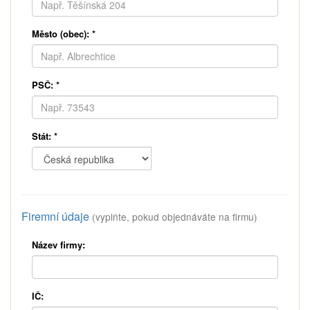
Město (obec):
*
PSČ:
*
Stát:
*
Firemní údaje
(vyplňte, pokud objednáváte na firmu)
Název firmy:
IČ: