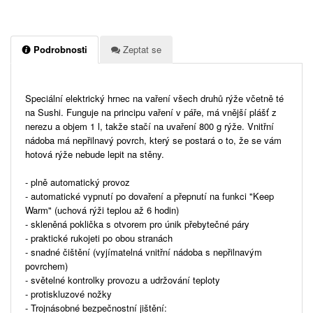
Podrobnosti
Zeptat se
Speciální elektrický hrnec na vaření všech druhů rýže včetně té
na Sushi. Funguje na principu vaření v páře, má vnější plášť z
nerezu a objem 1 l, takže stačí na uvaření 800 g rýže. Vnitřní
nádoba má nepřilnavý povrch, který se postará o to, že se vám
hotová rýže nebude lepit na stěny.
- plně automatický provoz
- automatické vypnutí po dovaření a přepnutí na funkci "Keep
Warm" (uchová rýži teplou až 6 hodin)
- skleněná poklička s otvorem pro únik přebytečné páry
- praktické rukojeti po obou stranách
- snadné čištění (vyjímatelná vnitřní nádoba s nepřilnavým
povrchem)
- světelné kontrolky provozu a udržování teploty
- protiskluzové nožky
- Trojnásobné bezpečnostní jištění: