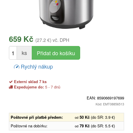
659 Kč
(27.2 €)
vč. DPH
ks
Rychlý nákup
Externí sklad 7 ks
Expedujeme do:
5 - 7 dnů
EAN:
8590669197699
Kód: EMT08856513
Poštovné při platbě předem:
50 Kč
(do SR: 3.9 €)
od
Poštovné na dobírku:
79 Kč
(do SR: 5.5 €)
od