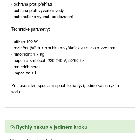
- ochrana proti přehřátí
- ochrana proti vyvaření vody
- automatické vypnutí po dovaření
Technické parametry:
- příkon 400 W
- rozměry (šířka x hloubka x výška): 270 x 230 x 225 mm
- hmotnost: 1.7 kg
- napětí a kmitočet: 220-240 V, 50/60 Hz
- materiál: nerez
- kapacita: 1 l
Příslušenství: speciální špachtle na rýži, odměrka na rýži a
vodu.
Rychlý nákup v jediném kroku