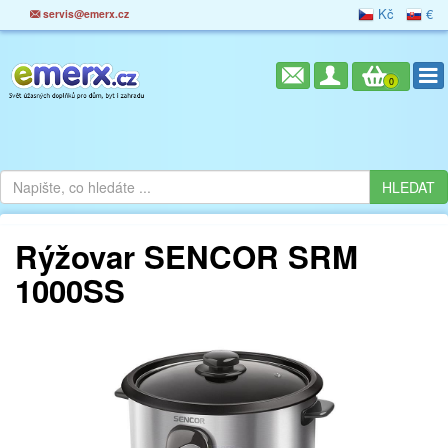
Kč
€
servis@emerx.cz
0
Rýžovar SENCOR SRM
1000SS