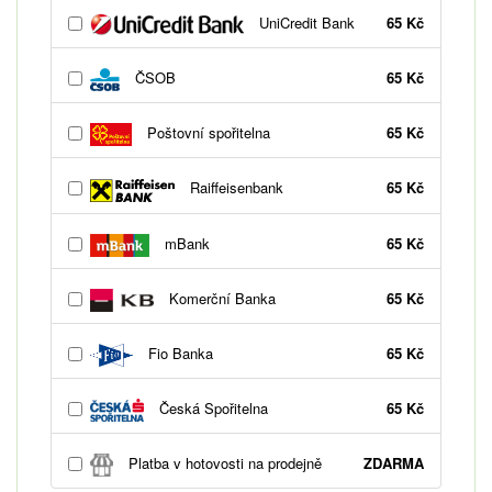
UniCredit Bank
65 Kč
ČSOB
65 Kč
Poštovní spořitelna
65 Kč
Raiffeisenbank
65 Kč
mBank
65 Kč
Komerční Banka
65 Kč
Fio Banka
65 Kč
Česká Spořitelna
65 Kč
Platba v hotovosti na prodejně
ZDARMA