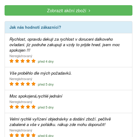
Zobrazit akční zboží
Jak nás hodnotí zákazníci?
Rychlost, opravdu dekuji za rychlost v doruceni dalkoveho
ovladani. jiz podruhe zakupuji a vzdy to prijde hned. jsem moc
spokojen !!!
Neregistrovaný
před 4 dny
Vše proběhlo dle mých požadavků.
Neregistrovaný
před 5 dny
Moc spokojená,rychlé jednání
Neregistrovaný
před 5 dny
Velmi rychlé vyřízení objednávky a dodání zboží. pečlivě
zabalené a vše v pořádku. nákup zde mohu doporučit!
Neregistrovaný
před 6 dny