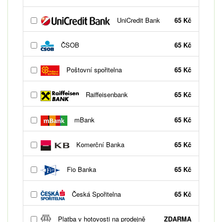
UniCredit Bank
65 Kč
ČSOB
65 Kč
Poštovní spořitelna
65 Kč
Raiffeisenbank
65 Kč
mBank
65 Kč
Komerční Banka
65 Kč
Fio Banka
65 Kč
Česká Spořitelna
65 Kč
Platba v hotovosti na prodejně
ZDARMA