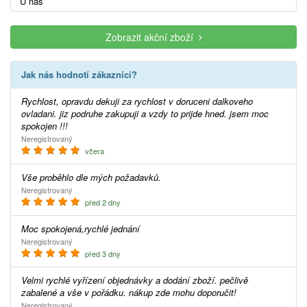
U nás
Zobrazit akční zboží
Jak nás hodnotí zákazníci?
Rychlost, opravdu dekuji za rychlost v doruceni dalkoveho
ovladani. jiz podruhe zakupuji a vzdy to prijde hned. jsem moc
spokojen !!!
Neregistrovaný
včera
Vše proběhlo dle mých požadavků.
Neregistrovaný
před 2 dny
Moc spokojená,rychlé jednání
Neregistrovaný
před 3 dny
Velmi rychlé vyřízení objednávky a dodání zboží. pečlivě
zabalené a vše v pořádku. nákup zde mohu doporučit!
Neregistrovaný