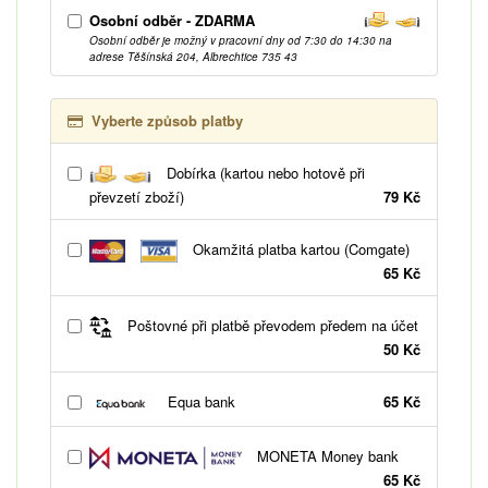
Osobní odběr - ZDARMA
Osobní odběr je možný v pracovní dny od 7:30 do 14:30 na
adrese Těšínská 204, Albrechtice 735 43
Vyberte způsob platby
Dobírka (kartou nebo hotově při
převzetí zboží)
79 Kč
Okamžitá platba kartou (Comgate)
65 Kč
Poštovné při platbě převodem předem na účet
50 Kč
Equa bank
65 Kč
MONETA Money bank
65 Kč