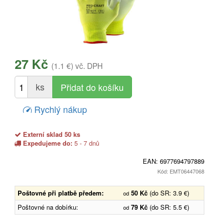
27 Kč
(1.1 €)
vč. DPH
ks
Rychlý nákup
Externí sklad 50 ks
Expedujeme do:
5 - 7 dnů
EAN:
6977694797889
Kód: EMT06447068
Poštovné při platbě předem:
50 Kč
(do SR: 3.9 €)
od
Poštovné na dobírku:
79 Kč
(do SR: 5.5 €)
od