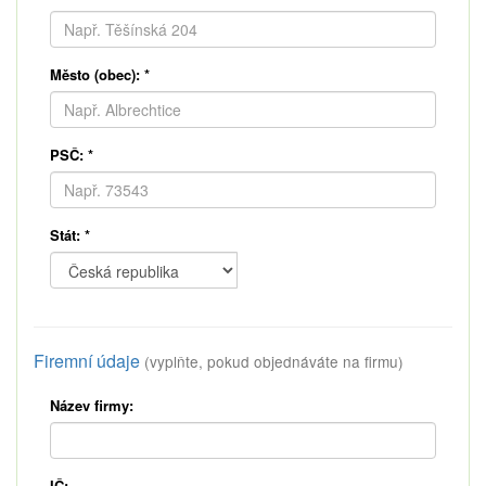
Město (obec):
*
PSČ:
*
Stát:
*
Firemní údaje
(vyplňte, pokud objednáváte na firmu)
Název firmy:
IČ: